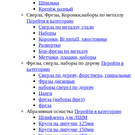
Шпильки
Крепёж разный
Сверла, Фрезы, Коронки,наборы по металлу
Перейти в категорию
Сверла по металлу, стали
Наборы
Коронки, Bi metall, хвостовики
Развертки
Бор-фрезы по металлу
Метчики, плашки, наборы
Фрезы, сверла, наборы по дереву
Перейти в
категорию
Сверла по дереву, форстнера, спиральные
Фрезы дисковые
наборы сверел по дереву
Цанги
фреза (наборы фрез)
фреза
Абразивная оснастка
Перейти в категорию
Шлифлента для ЛШМ
Круги на липучке 125мм
Круги на липучке 150мм