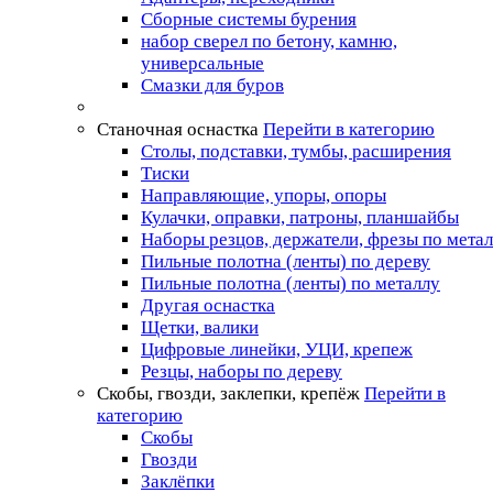
Сборные системы бурения
набор сверел по бетону, камню,
универсальные
Смазки для буров
Станочная оснастка
Перейти в категорию
Столы, подставки, тумбы, расширения
Тиски
Направляющие, упоры, опоры
Кулачки, оправки, патроны, планшайбы
Наборы резцов, держатели, фрезы по мета
Пильные полотна (ленты) по дереву
Пильные полотна (ленты) по металлу
Другая оснастка
Щетки, валики
Цифровые линейки, УЦИ, крепеж
Резцы, наборы по дереву
Скобы, гвозди, заклепки, крепёж
Перейти в
категорию
Скобы
Гвозди
Заклёпки