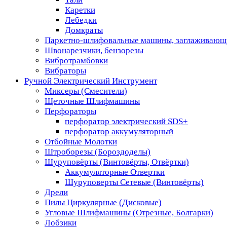
Каретки
Лебедки
Домкраты
Паркетно-шлифовальные машины, заглаживающ
Швонарезчики, бензорезы
Вибротрамбовки
Вибраторы
Ручной Электрический Инструмент
Миксеры (Смесители)
Щеточные Шлифмашины
Перфораторы
перфоратор электрический SDS+
перфоратор аккумуляторный
Отбойные Молотки
Штроборезы (Бороздоделы)
Шуруповёрты (Винтовёрты, Отвёртки)
Аккумуляторные Отвертки
Шуруповерты Сетевые (Винтовёрты)
Дрели
Пилы Циркулярные (Дисковые)
Угловые Шлифмашины (Отрезные, Болгарки)
Лобзики