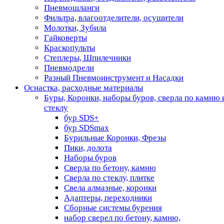
Пневмошланги
Фильтра, влагоотделители, осушители
Молотки, Зубила
Гайковерты
Краскопульты
Степлеры, Шпилечники
Пневмодрели
Разный Пневмоинструмент и Насадки
Оснастка, расходные материалы
Буры, Коронки, наборы буров, сверла по камню 
стеклу
бур SDS+
бур SDSmax
Бурильные Коронки, Фрезы
Пики, долота
Наборы буров
Сверла по бетону, камню
Сверла по стеклу, плитке
Свела алмазные, коронки
Адаптеры, переходники
Сборные системы бурения
набор сверел по бетону, камню,