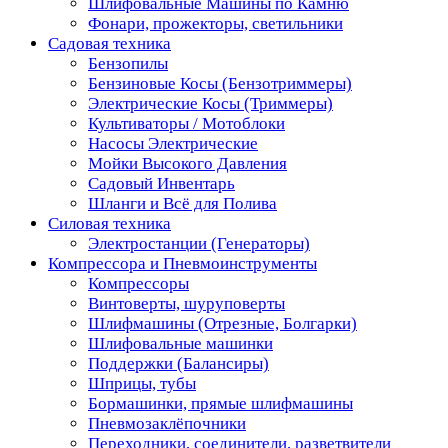
Шлифовальные Машины по Камню
Фонари, прожекторы, светильники
Садовая техника
Бензопилы
Бензиновые Косы (Бензотриммеры)
Электрические Косы (Триммеры)
Культиваторы / Мотоблоки
Насосы Электрические
Мойки Высокого Давления
Садовый Инвентарь
Шланги и Всё для Полива
Силовая техника
Электростанции (Генераторы)
Компрессора и Пневмоинструменты
Компрессоры
Винтоверты, шуруповерты
Шлифмашины (Отрезные, Болгарки)
Шлифовальные машинки
Поддержки (Балансиры)
Шприцы, тубы
Бормашинки, прямые шлифмашины
Пневмозаклёпочники
Переходники, соединители, разветвители