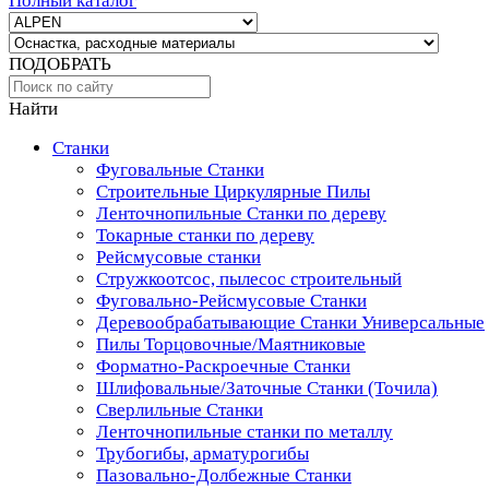
Полный каталог
ПОДОБРАТЬ
Найти
Станки
Фуговальные Станки
Строительные Циркулярные Пилы
Ленточнопильные Станки по дереву
Токарные станки по дереву
Рейсмусовые станки
Стружкоотсос, пылесос строительный
Фуговально-Рейсмусовые Станки
Деревообрабатывающие Станки Универсальные
Пилы Торцовочные/Маятниковые
Форматно-Раскроечные Станки
Шлифовальные/Заточные Станки (Точила)
Сверлильные Станки
Ленточнопильные станки по металлу
Трубогибы, арматурогибы
Пазовально-Долбежные Станки