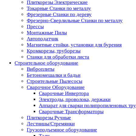
Плиткорезы Электрические
Токарные Станки по металлу
Фрезерные Станки по дереву
Фрезерно-Сверлильные Станки по металлу
Прессы
Монтажные Пилы
Автоподатчик
Магнитные стойки, установки для бурения
Кромкорезы, труборезы
Станки для обработки листа
Строительное оборудование
Виброплиты
Бетономешалки и бадьи
Строительные Пылесосы
Сварочное Оборудование
Сварочные Инвертора
Электроды, проволока, держаки
Аппарат для сварки полипропиленовых тр
Сварочные Трансформаторы
Плиткорезы Ручные
Лестницы/Стремянки
Грузоподъемное оборудование
Тали