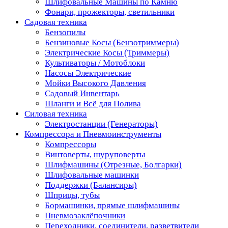
Шлифовальные Машины по Камню
Фонари, прожекторы, светильники
Садовая техника
Бензопилы
Бензиновые Косы (Бензотриммеры)
Электрические Косы (Триммеры)
Культиваторы / Мотоблоки
Насосы Электрические
Мойки Высокого Давления
Садовый Инвентарь
Шланги и Всё для Полива
Силовая техника
Электростанции (Генераторы)
Компрессора и Пневмоинструменты
Компрессоры
Винтоверты, шуруповерты
Шлифмашины (Отрезные, Болгарки)
Шлифовальные машинки
Поддержки (Балансиры)
Шприцы, тубы
Бормашинки, прямые шлифмашины
Пневмозаклёпочники
Переходники, соединители, разветвители