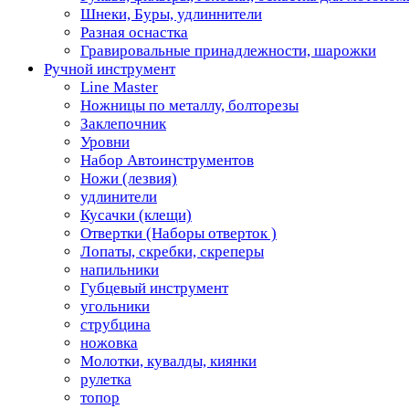
Шнеки, Буры, удлиннители
Разная оснастка
Гравировальные принадлежности, шарожки
Ручной инструмент
Line Master
Ножницы по металлу, болторезы
Заклепочник
Уровни
Набор Автоинструментов
Ножи (лезвия)
удлинители
Кусачки (клещи)
Отвертки (Наборы отверток )
Лопаты, скребки, скреперы
напильники
Губцевый инструмент
угольники
струбцина
ножовка
Молотки, кувалды, киянки
рулетка
топор