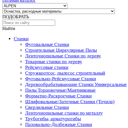
Полный каталог
ПОДОБРАТЬ
Найти
Станки
Фуговальные Станки
Строительные Циркулярные Пилы
Ленточнопильные Станки по дереву
Токарные станки по дереву
Рейсмусовые станки
Стружкоотсос, пылесос строительный
Фуговально-Рейсмусовые Станки
Деревообрабатывающие Станки Универсальные
Пилы Торцовочные/Маятниковые
Форматно-Раскроечные Станки
Шлифовальные/Заточные Станки (Точила)
Сверлильные Станки
Ленточнопильные станки по металлу
Трубогибы, арматурогибы
Пазовально-Долбежные Станки