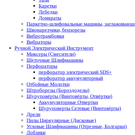
Каретки
Лебедки
Домкраты
Паркетно-шлифовальные машины, заглаживающ
Швонарезчики, бензорезы
Вибротрамбовки
Вибраторы
Ручной Электрический Инструмент
Миксеры (Смесители)
Щеточные Шлифмашины
Перфораторы
перфоратор электрический SDS+
перфоратор аккумуляторный
Отбойные Молотки
Штроборезы (Бороздоделы)
Шуруповёрты (Винтовёрты, Отвёртки)
Аккумуляторные Отвертки
Шуруповерты Сетевые (Винтовёрты)
Дрели
Пилы Циркулярные (Дисковые)
Угловые Шлифмашины (Отрезные, Болгарки)
Лобзики