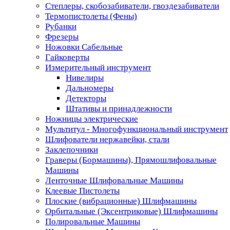
Степлеры, скобозабиватели, гвоздезабиватели
Термопистолеты (Фены)
Рубанки
Фрезеры
Ножовки Сабельные
Гайковерты
Измерительный инструмент
Нивелиры
Дальномеры
Детекторы
Штативы и принадлежности
Ножницы электрические
Мультитул - Многофункциональный инструмент
Шлифователи нержавейки, стали
Заклепочники
Граверы (Бормашины), Прямошлифовальные
Машины
Ленточные Шлифовальные Машины
Клеевые Пистолеты
Плоские (вибрационные) Шлифмашины
Орбитальные (Эксентриковые) Шлифмашины
Полировальные Машины