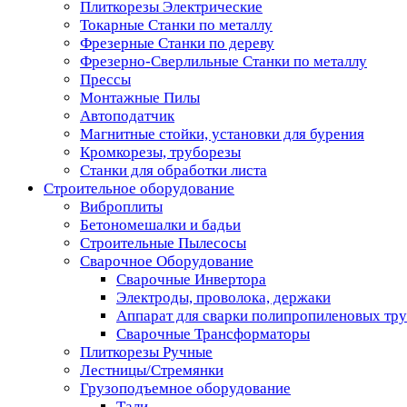
Плиткорезы Электрические
Токарные Станки по металлу
Фрезерные Станки по дереву
Фрезерно-Сверлильные Станки по металлу
Прессы
Монтажные Пилы
Автоподатчик
Магнитные стойки, установки для бурения
Кромкорезы, труборезы
Станки для обработки листа
Строительное оборудование
Виброплиты
Бетономешалки и бадьи
Строительные Пылесосы
Сварочное Оборудование
Сварочные Инвертора
Электроды, проволока, держаки
Аппарат для сварки полипропиленовых тр
Сварочные Трансформаторы
Плиткорезы Ручные
Лестницы/Стремянки
Грузоподъемное оборудование
Тали