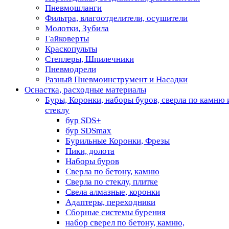
Пневмошланги
Фильтра, влагоотделители, осушители
Молотки, Зубила
Гайковерты
Краскопульты
Степлеры, Шпилечники
Пневмодрели
Разный Пневмоинструмент и Насадки
Оснастка, расходные материалы
Буры, Коронки, наборы буров, сверла по камню 
стеклу
бур SDS+
бур SDSmax
Бурильные Коронки, Фрезы
Пики, долота
Наборы буров
Сверла по бетону, камню
Сверла по стеклу, плитке
Свела алмазные, коронки
Адаптеры, переходники
Сборные системы бурения
набор сверел по бетону, камню,