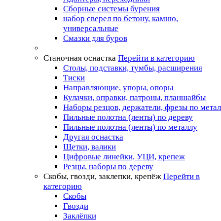
Сборные системы бурения
набор сверел по бетону, камню,
универсальные
Смазки для буров
Станочная оснастка
Перейти в категорию
Столы, подставки, тумбы, расширения
Тиски
Направляющие, упоры, опоры
Кулачки, оправки, патроны, планшайбы
Наборы резцов, держатели, фрезы по мета
Пильные полотна (ленты) по дереву
Пильные полотна (ленты) по металлу
Другая оснастка
Щетки, валики
Цифровые линейки, УЦИ, крепеж
Резцы, наборы по дереву
Скобы, гвозди, заклепки, крепёж
Перейти в
категорию
Скобы
Гвозди
Заклёпки