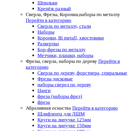
Шпильки
Крепёж разный
Сверла, Фрезы, Коронки,наборы по металлу
Перейти в категорию
Сверла по металлу, стали
Наборы
Коронки, Bi metall, хвостовики
Развертки
Бор-фрезы по металлу
Метчики, плашки, наборы
Фрезы, сверла, наборы по дереву
Перейти в
категорию
Сверла по дереву, форстнера, спиральные
Фрезы дисковые
наборы сверел по дереву
Цанги
фреза (наборы фрез)
фреза
Абразивная оснастка
Перейти в категорию
Шлифлента для ЛШМ
Круги на липучке 125мм
Круги на липучке 150мм