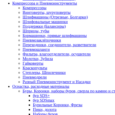
Компрессора и Пневмоинструменты
Компрессоры
Винтоверты, шуруповерты
Шлифмашины (Отрезные, Болгарки)
Шлифовальные машинки
Поддержки (Балансиры)
Шприцы, тубы
Бормашинки, прямые шлифмашины
Пневмозаклёпочники
Переходники, соединители, разветвители
Пневмошланги
Фильтра, влагоотделители, осушители
Молотки, Зубила
Гайковерты
Краскопульты
Степлеры, Шпилечники
Пневмодрели
Разный Пневмоинструмент и Насадки
Оснастка, расходные материалы
Буры, Коронки, наборы буров, сверла по камню и с
бур SDS+
бур SDSmax
Бурильные Коронки, Фрезы
Пики, долота
Наборы буров