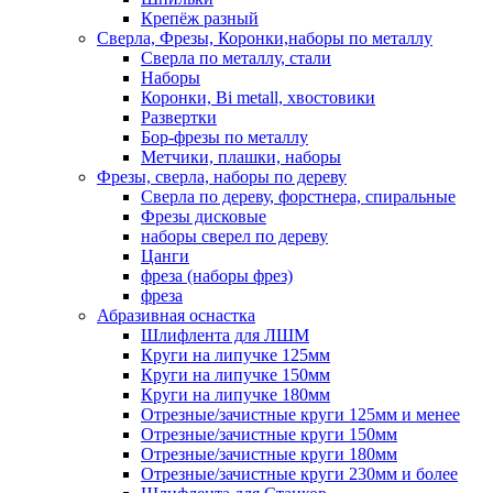
Крепёж разный
Сверла, Фрезы, Коронки,наборы по металлу
Сверла по металлу, стали
Наборы
Коронки, Bi metall, хвостовики
Развертки
Бор-фрезы по металлу
Метчики, плашки, наборы
Фрезы, сверла, наборы по дереву
Сверла по дереву, форстнера, спиральные
Фрезы дисковые
наборы сверел по дереву
Цанги
фреза (наборы фрез)
фреза
Абразивная оснастка
Шлифлента для ЛШМ
Круги на липучке 125мм
Круги на липучке 150мм
Круги на липучке 180мм
Отрезные/зачистные круги 125мм и менее
Отрезные/зачистные круги 150мм
Отрезные/зачистные круги 180мм
Отрезные/зачистные круги 230мм и более