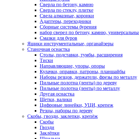
Сверла по бетону, камню
Сверла по стеклу, плитке
Свела алмазные, коронки
Адаптеры, переходники
Сборные системы бурения
набор сверел по бетону, камню, универсальны
Смазки для буров
Ящики инструментальные, органайзеры
Станочная оснастка
Столы, подставки, тумбы, расширения
Тиски
Направляющие, упоры, опоры
Кулачки, оправки, патроны, планшайбы
Наборы резцов, держатели, фрезы по металлу
Пильные полотна (ленты) по дереву
Пильные полотна (ленты) по металлу
Другая оснастка
Щетки, валики
Цифровые линейки, УЦИ, крепеж
Резцы, наборы по дереву
Скобы, гвозди, заклепки, крепёж
Скобы
Гвозди
Заклёпки
Шпильки