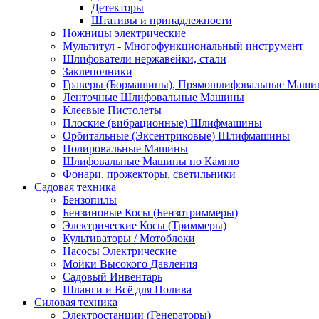
Детекторы
Штативы и принадлежности
Ножницы электрические
Мультитул - Многофункциональный инструмент
Шлифователи нержавейки, стали
Заклепочники
Граверы (Бормашины), Прямошлифовальные Маш
Ленточные Шлифовальные Машины
Клеевые Пистолеты
Плоские (вибрационные) Шлифмашины
Орбитальные (Эксентриковые) Шлифмашины
Полировальные Машины
Шлифовальные Машины по Камню
Фонари, прожекторы, светильники
Садовая техника
Бензопилы
Бензиновые Косы (Бензотриммеры)
Электрические Косы (Триммеры)
Культиваторы / Мотоблоки
Насосы Электрические
Мойки Высокого Давления
Садовый Инвентарь
Шланги и Всё для Полива
Силовая техника
Электростанции (Генераторы)