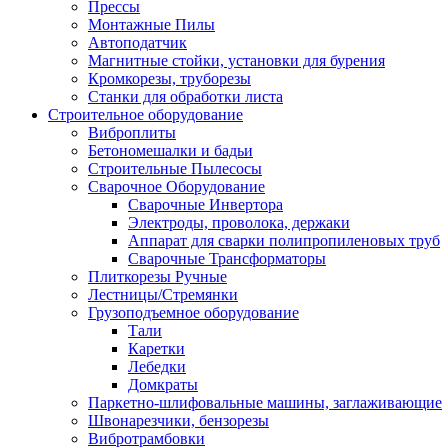
Прессы
Монтажные Пилы
Автоподатчик
Магнитные стойки, установки для бурения
Кромкорезы, труборезы
Станки для обработки листа
Строительное оборудование
Виброплиты
Бетономешалки и бадьи
Строительные Пылесосы
Сварочное Оборудование
Сварочные Инвертора
Электроды, проволока, держаки
Аппарат для сварки полипропиленовых труб
Сварочные Трансформаторы
Плиткорезы Ручные
Лестницы/Стремянки
Грузоподъемное оборудование
Тали
Каретки
Лебедки
Домкраты
Паркетно-шлифовальные машины, заглаживающие
Швонарезчики, бензорезы
Вибротрамбовки