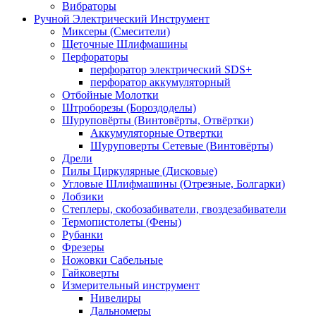
Вибраторы
Ручной Электрический Инструмент
Миксеры (Смесители)
Щеточные Шлифмашины
Перфораторы
перфоратор электрический SDS+
перфоратор аккумуляторный
Отбойные Молотки
Штроборезы (Бороздоделы)
Шуруповёрты (Винтовёрты, Отвёртки)
Аккумуляторные Отвертки
Шуруповерты Сетевые (Винтовёрты)
Дрели
Пилы Циркулярные (Дисковые)
Угловые Шлифмашины (Отрезные, Болгарки)
Лобзики
Степлеры, скобозабиватели, гвоздезабиватели
Термопистолеты (Фены)
Рубанки
Фрезеры
Ножовки Сабельные
Гайковерты
Измерительный инструмент
Нивелиры
Дальномеры