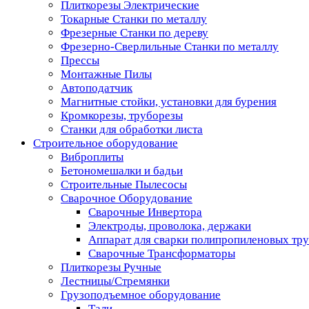
Плиткорезы Электрические
Токарные Станки по металлу
Фрезерные Станки по дереву
Фрезерно-Сверлильные Станки по металлу
Прессы
Монтажные Пилы
Автоподатчик
Магнитные стойки, установки для бурения
Кромкорезы, труборезы
Станки для обработки листа
Строительное оборудование
Виброплиты
Бетономешалки и бадьи
Строительные Пылесосы
Сварочное Оборудование
Сварочные Инвертора
Электроды, проволока, держаки
Аппарат для сварки полипропиленовых тр
Сварочные Трансформаторы
Плиткорезы Ручные
Лестницы/Стремянки
Грузоподъемное оборудование
Тали