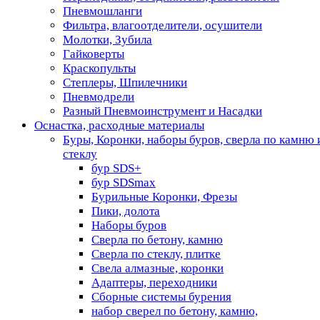
Пневмошланги
Фильтра, влагоотделители, осушители
Молотки, Зубила
Гайковерты
Краскопульты
Степлеры, Шпилечники
Пневмодрели
Разный Пневмоинструмент и Насадки
Оснастка, расходные материалы
Буры, Коронки, наборы буров, сверла по камню 
стеклу
бур SDS+
бур SDSmax
Бурильные Коронки, Фрезы
Пики, долота
Наборы буров
Сверла по бетону, камню
Сверла по стеклу, плитке
Свела алмазные, коронки
Адаптеры, переходники
Сборные системы бурения
набор сверел по бетону, камню,