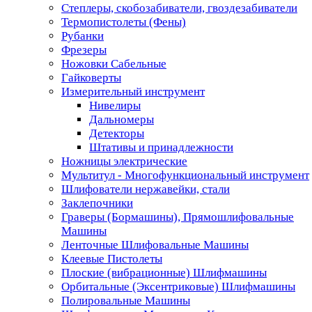
Степлеры, скобозабиватели, гвоздезабиватели
Термопистолеты (Фены)
Рубанки
Фрезеры
Ножовки Сабельные
Гайковерты
Измерительный инструмент
Нивелиры
Дальномеры
Детекторы
Штативы и принадлежности
Ножницы электрические
Мультитул - Многофункциональный инструмент
Шлифователи нержавейки, стали
Заклепочники
Граверы (Бормашины), Прямошлифовальные
Машины
Ленточные Шлифовальные Машины
Клеевые Пистолеты
Плоские (вибрационные) Шлифмашины
Орбитальные (Эксентриковые) Шлифмашины
Полировальные Машины