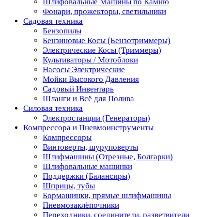
Шлифовальные Машины по Камню
Фонари, прожекторы, светильники
Садовая техника
Бензопилы
Бензиновые Косы (Бензотриммеры)
Электрические Косы (Триммеры)
Культиваторы / Мотоблоки
Насосы Электрические
Мойки Высокого Давления
Садовый Инвентарь
Шланги и Всё для Полива
Силовая техника
Электростанции (Генераторы)
Компрессора и Пневмоинструменты
Компрессоры
Винтоверты, шуруповерты
Шлифмашины (Отрезные, Болгарки)
Шлифовальные машинки
Поддержки (Балансиры)
Шприцы, тубы
Бормашинки, прямые шлифмашины
Пневмозаклёпочники
Переходники, соединители, разветвители