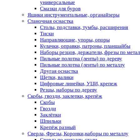
универсальные
Смазки для буров
Ящики инструментальные, органайзеры
Станочная оснастка
Столы, подставки, тумбы, расширения
Тиски
Направляющие, упоры, опоры
Кулачки, оправки, патроны, планшайбы
Наборы резцов, держатели, фрезы по мета
Пильные полотна (ленты) по дереву
Пильные полотна (ленты) по металлу
Другая оснастка
Щетки, валики
Цифровые линейки, УЦИ, крепеж
Резцы, наборы по дереву
Скобы, гвозди, заклепки, крепёж
Скобы
Гвозди
Заклёпки
Шпильки
Крепёж разный
Сверла, Фрезы, Коронки,наборы по металлу
Сверла по металлу, стали