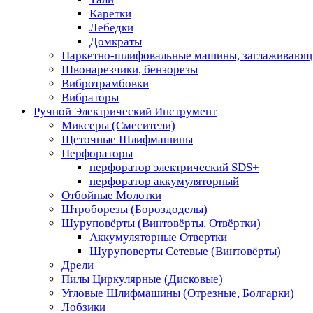
Каретки
Лебедки
Домкраты
Паркетно-шлифовальные машины, заглаживающ
Швонарезчики, бензорезы
Вибротрамбовки
Вибраторы
Ручной Электрический Инструмент
Миксеры (Смесители)
Щеточные Шлифмашины
Перфораторы
перфоратор электрический SDS+
перфоратор аккумуляторный
Отбойные Молотки
Штроборезы (Бороздоделы)
Шуруповёрты (Винтовёрты, Отвёртки)
Аккумуляторные Отвертки
Шуруповерты Сетевые (Винтовёрты)
Дрели
Пилы Циркулярные (Дисковые)
Угловые Шлифмашины (Отрезные, Болгарки)
Лобзики