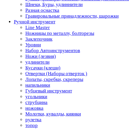
Шнеки, Буры, удлиннители
Разная оснастка
Гравировальные принадлежности, шарожки
Ручной инструмент
Line Master
Ножницы по металлу, болторезы
Заклепочник
Уровни
Набор Автоинструментов
Ножи (лезвия)
удлинители
Кусачки (клещи)
Отвертки (Наборы отверток )
Лопаты, скребки, скреперы
напильники
Губцевый инструмент
угольники
струбцина
ножовка
Молотки, кувалды, киянки
рулетка
топор