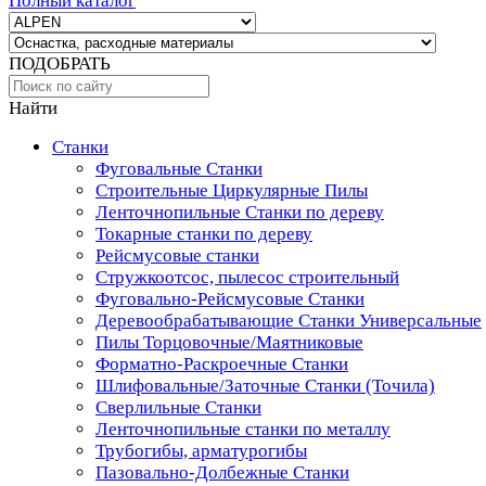
Полный каталог
ПОДОБРАТЬ
Найти
Станки
Фуговальные Станки
Строительные Циркулярные Пилы
Ленточнопильные Станки по дереву
Токарные станки по дереву
Рейсмусовые станки
Стружкоотсос, пылесос строительный
Фуговально-Рейсмусовые Станки
Деревообрабатывающие Станки Универсальные
Пилы Торцовочные/Маятниковые
Форматно-Раскроечные Станки
Шлифовальные/Заточные Станки (Точила)
Сверлильные Станки
Ленточнопильные станки по металлу
Трубогибы, арматурогибы
Пазовально-Долбежные Станки