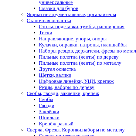
универсальные
Смазки для буров
Ящики инструментальные, органайзеры
Станочная оснастка
Столы, подставки, тумбы, расширения
Тиски
Направляющие, упоры, опоры
Кулачки, оправки, патроны, планшайбы
Наборы резцов, держатели, фрезы по мета
Пильные полотна (ленты) по дереву
Пильные полотна (ленты) по металлу
Другая оснастка
Щетки, валики
Цифровые линейки, УЦИ, крепеж
Резцы, наборы по дереву
Скобы, гвозди, заклепки, крепёж
Скобы
Гвозди
Заклёпки
Шпильки
Крепёж разный
Сверла, Фрезы, Коронки,наборы по металлу
Сверла по металлу, стали