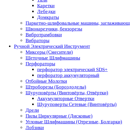
Каретки
Лебедки
Домкраты
Паркетно-шлифовальные машины, заглаживающ
Швонарезчики, бензорезы
Вибротрамбовки
Вибраторы
Ручной Электрический Инструмент
Миксеры (Смесители)
Щеточные Шлифмашины
Перфораторы
перфоратор электрический SDS+
перфоратор аккумуляторный
Отбойные Молотки
Штроборезы (Бороздоделы)
Шуруповёрты (Винтовёрты, Отвёртки)
Аккумуляторные Отвертки
Шуруповерты Сетевые (Винтовёрты)
Дрели
Пилы Циркулярные (Дисковые)
Угловые Шлифмашины (Отрезные, Болгарки)
Лобзики