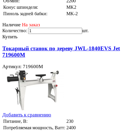
Об/мин:
2200
Конус шпинделя:
MK2
Пиноль задней бабки:
MK-2
Наличие
На заказ
Количество:
шт.
Купить
Токарный станок по дереву JWL-1840EVS Jet
719600M
Артикул: 719600M
Добавить к сравнению
Питание, В:
230
Потребляемая мощность, Ватт:
2400