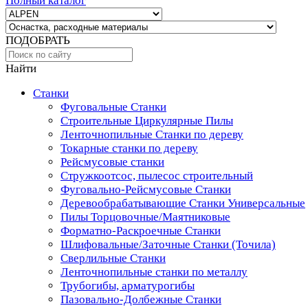
Полный каталог
ПОДОБРАТЬ
Найти
Станки
Фуговальные Станки
Строительные Циркулярные Пилы
Ленточнопильные Станки по дереву
Токарные станки по дереву
Рейсмусовые станки
Стружкоотсос, пылесос строительный
Фуговально-Рейсмусовые Станки
Деревообрабатывающие Станки Универсальные
Пилы Торцовочные/Маятниковые
Форматно-Раскроечные Станки
Шлифовальные/Заточные Станки (Точила)
Сверлильные Станки
Ленточнопильные станки по металлу
Трубогибы, арматурогибы
Пазовально-Долбежные Станки