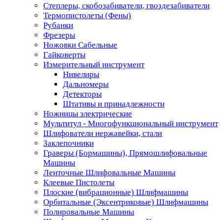
Степлеры, скобозабиватели, гвоздезабиватели
Термопистолеты (Фены)
Рубанки
Фрезеры
Ножовки Сабельные
Гайковерты
Измерительный инструмент
Нивелиры
Дальномеры
Детекторы
Штативы и принадлежности
Ножницы электрические
Мультитул - Многофункциональный инструмент
Шлифователи нержавейки, стали
Заклепочники
Граверы (Бормашины), Прямошлифовальные
Машины
Ленточные Шлифовальные Машины
Клеевые Пистолеты
Плоские (вибрационные) Шлифмашины
Орбитальные (Эксентриковые) Шлифмашины
Полировальные Машины