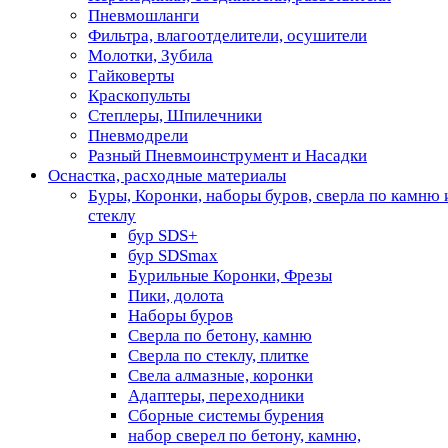
Пневмошланги
Фильтра, влагоотделители, осушители
Молотки, Зубила
Гайковерты
Краскопульты
Степлеры, Шпилечники
Пневмодрели
Разный Пневмоинструмент и Насадки
Оснастка, расходные материалы
Буры, Коронки, наборы буров, сверла по камню 
стеклу
бур SDS+
бур SDSmax
Бурильные Коронки, Фрезы
Пики, долота
Наборы буров
Сверла по бетону, камню
Сверла по стеклу, плитке
Свела алмазные, коронки
Адаптеры, переходники
Сборные системы бурения
набор сверел по бетону, камню,