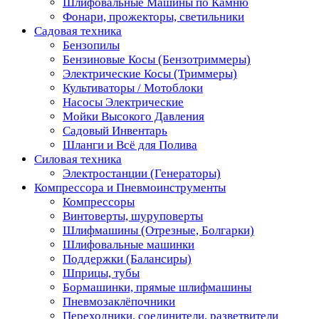
Шлифовальные Машины по Камню
Фонари, прожекторы, светильники
Садовая техника
Бензопилы
Бензиновые Косы (Бензотриммеры)
Электрические Косы (Триммеры)
Культиваторы / Мотоблоки
Насосы Электрические
Мойки Высокого Давления
Садовый Инвентарь
Шланги и Всё для Полива
Силовая техника
Электростанции (Генераторы)
Компрессора и Пневмоинструменты
Компрессоры
Винтоверты, шуруповерты
Шлифмашины (Отрезные, Болгарки)
Шлифовальные машинки
Поддержки (Балансиры)
Шприцы, тубы
Бормашинки, прямые шлифмашины
Пневмозаклёпочники
Переходники, соединители, разветвители