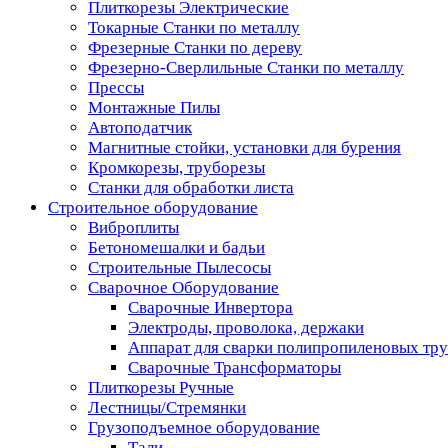
Плиткорезы Электрические
Токарные Станки по металлу
Фрезерные Станки по дереву
Фрезерно-Сверлильные Станки по металлу
Прессы
Монтажные Пилы
Автоподатчик
Магнитные стойки, установки для бурения
Кромкорезы, труборезы
Станки для обработки листа
Строительное оборудование
Виброплиты
Бетономешалки и бадьи
Строительные Пылесосы
Сварочное Оборудование
Сварочные Инвертора
Электроды, проволока, держаки
Аппарат для сварки полипропиленовых тр
Сварочные Трансформаторы
Плиткорезы Ручные
Лестницы/Стремянки
Грузоподъемное оборудование
Тали