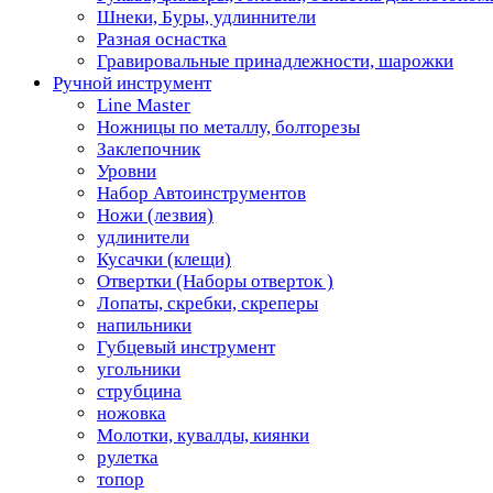
Шнеки, Буры, удлиннители
Разная оснастка
Гравировальные принадлежности, шарожки
Ручной инструмент
Line Master
Ножницы по металлу, болторезы
Заклепочник
Уровни
Набор Автоинструментов
Ножи (лезвия)
удлинители
Кусачки (клещи)
Отвертки (Наборы отверток )
Лопаты, скребки, скреперы
напильники
Губцевый инструмент
угольники
струбцина
ножовка
Молотки, кувалды, киянки
рулетка
топор