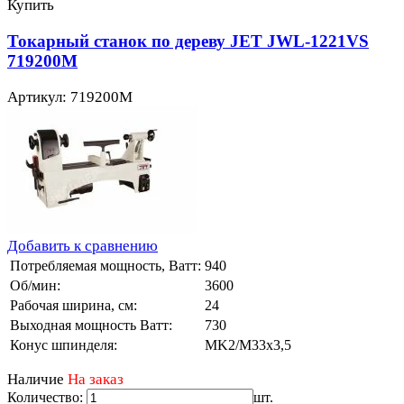
Купить
Токарный станок по дереву JET JWL-1221VS
719200M
Артикул: 719200M
Добавить к сравнению
Потребляемая мощность, Ватт:
940
Об/мин:
3600
Рабочая ширина, см:
24
Выходная мощность Ватт:
730
Конус шпинделя:
MK2/M33x3,5
Наличие
На заказ
Количество:
шт.