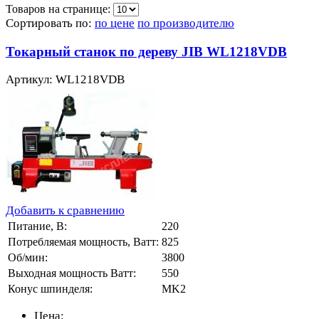
Товаров на странице:
Сортировать по:
по цене
по производителю
Токарный станок по дереву JIB WL1218VDB
Артикул: WL1218VDB
Добавить к сравнению
Питание, В:
220
Потребляемая мощность, Ватт:
825
Об/мин:
3800
Выходная мощность Ватт:
550
Конус шпинделя:
MK2
Цена: