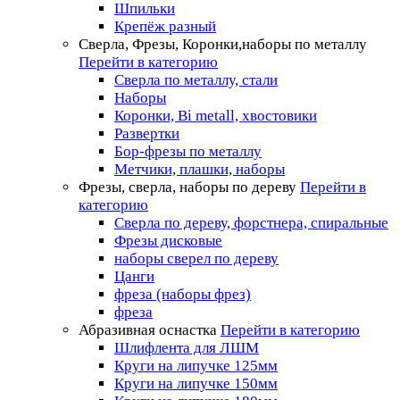
Шпильки
Крепёж разный
Сверла, Фрезы, Коронки,наборы по металлу
Перейти в категорию
Сверла по металлу, стали
Наборы
Коронки, Bi metall, хвостовики
Развертки
Бор-фрезы по металлу
Метчики, плашки, наборы
Фрезы, сверла, наборы по дереву
Перейти в
категорию
Сверла по дереву, форстнера, спиральные
Фрезы дисковые
наборы сверел по дереву
Цанги
фреза (наборы фрез)
фреза
Абразивная оснастка
Перейти в категорию
Шлифлента для ЛШМ
Круги на липучке 125мм
Круги на липучке 150мм