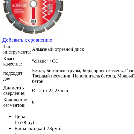
Добавить к сравнению
Тип
Алмазный отрезной диск
инструмента:
Класс
"classic" / CC
качества:
Бетон, Бетонные трубы, Бордюрный камень, Гран
подходит
Твердый песчаник, Наполнитель бетона, Мокры
для:
бетон
Диаметр х
Ø 125 x 22,23 mm
сверление:
Количество
9
сегментов:
Цена:
1 678
руб.
Ваша скидка:
678
руб.