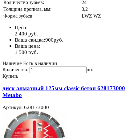
Количество зубьев:
24
Толщина пропила, мм:
3,2
Форма зубьев:
LWZ WZ
Цена:
2 400
руб.
Ваша скидка:
900
руб.
Ваша цена:
1 500
руб.
Наличие
Есть в наличии
Количество:
шт.
Купить
диск алмазный 125мм classic бетон 628173000
Metabo
Артикул: 628173000