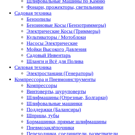
Шлифовальные Машины по Камню
Фонари, прожекторы, светильники
Садовая техника
Бензопилы
Бензиновые Косы (Бензотриммеры)
Электрические Косы (Триммеры)
Культиваторы / Мотоблоки
Насосы Электрические
Мойки Высокого Давления
Садовый Инвентарь
Шланги и Всё для Полива
Силовая техника
Электростанции (Генераторы)
Компрессора и Пневмоинструменты
Компрессоры
Винтоверты, шуруповерты
Шлифмашины (Отрезные, Болгарки)
Шлифовальные машинки
Поддержки (Балансиры)
Шприцы, тубы
Бормашинки, прямые шлифмашины
Пневмозаклёпочники
Переходники, соединители, разветвители