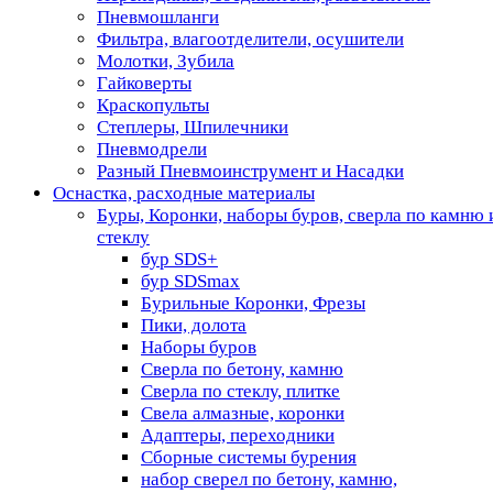
Пневмошланги
Фильтра, влагоотделители, осушители
Молотки, Зубила
Гайковерты
Краскопульты
Степлеры, Шпилечники
Пневмодрели
Разный Пневмоинструмент и Насадки
Оснастка, расходные материалы
Буры, Коронки, наборы буров, сверла по камню 
стеклу
бур SDS+
бур SDSmax
Бурильные Коронки, Фрезы
Пики, долота
Наборы буров
Сверла по бетону, камню
Сверла по стеклу, плитке
Свела алмазные, коронки
Адаптеры, переходники
Сборные системы бурения
набор сверел по бетону, камню,