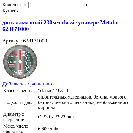
Количество:
шт.
Купить
диск алмазный 230мм classic универс Metabo
628171000
Артикул: 628171000
Добавить к сравнению
Класс качества:
"classic" / UC-T
строительных материалов, бетона, мокрого
Подходит для:
бетона, твердого песчаника, необожженного
кирпича
Диаметр х
Ø 230 x 22,23 mm
сверление:
Макс. число
6.600 /min
оборотов: