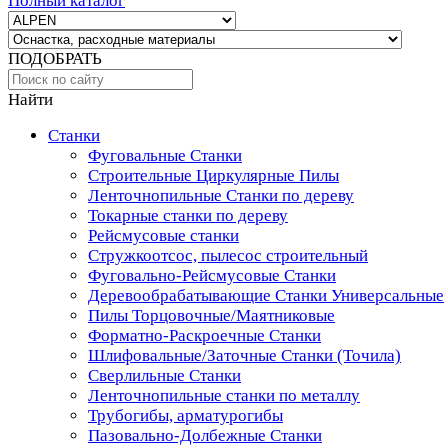
Полный каталог
ПОДОБРАТЬ
Найти
Станки
Фуговальные Станки
Строительные Циркулярные Пилы
Ленточнопильные Станки по дереву
Токарные станки по дереву
Рейсмусовые станки
Стружкоотсос, пылесос строительный
Фуговально-Рейсмусовые Станки
Деревообрабатывающие Станки Универсальные
Пилы Торцовочные/Маятниковые
Форматно-Раскроечные Станки
Шлифовальные/Заточные Станки (Точила)
Сверлильные Станки
Ленточнопильные станки по металлу
Трубогибы, арматурогибы
Пазовально-Долбежные Станки