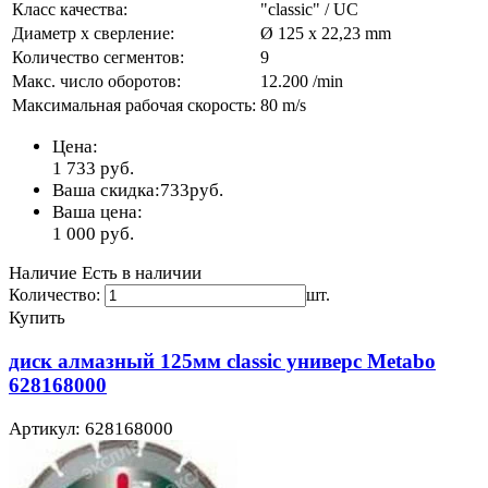
Класс качества:
"classic" / UC
Диаметр х сверление:
Ø 125 x 22,23 mm
Количество сегментов:
9
Макс. число оборотов:
12.200 /min
Максимальная рабочая скорость:
80 m/s
Цена:
1 733
руб.
Ваша скидка:
733
руб.
Ваша цена:
1 000
руб.
Наличие
Есть в наличии
Количество:
шт.
Купить
диск алмазный 125мм classic универс Metabo
628168000
Артикул: 628168000