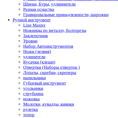
Шнеки, Буры, удлиннители
Разная оснастка
Гравировальные принадлежности, шарожки
Ручной инструмент
Line Master
Ножницы по металлу, болторезы
Заклепочник
Уровни
Набор Автоинструментов
Ножи (лезвия)
удлинители
Кусачки (клещи)
Отвертки (Наборы отверток )
Лопаты, скребки, скреперы
напильники
Губцевый инструмент
угольники
струбцина
ножовка
Молотки, кувалды, киянки
рулетка
топор