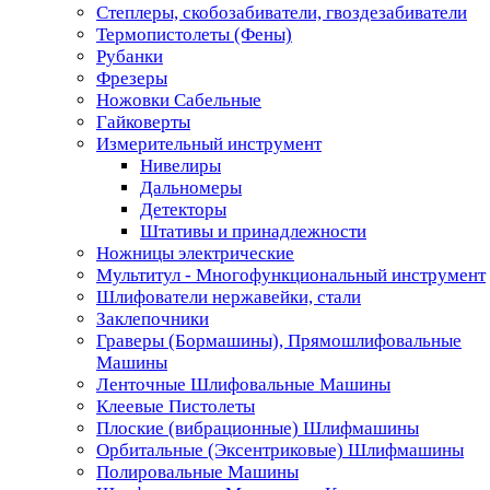
Степлеры, скобозабиватели, гвоздезабиватели
Термопистолеты (Фены)
Рубанки
Фрезеры
Ножовки Сабельные
Гайковерты
Измерительный инструмент
Нивелиры
Дальномеры
Детекторы
Штативы и принадлежности
Ножницы электрические
Мультитул - Многофункциональный инструмент
Шлифователи нержавейки, стали
Заклепочники
Граверы (Бормашины), Прямошлифовальные
Машины
Ленточные Шлифовальные Машины
Клеевые Пистолеты
Плоские (вибрационные) Шлифмашины
Орбитальные (Эксентриковые) Шлифмашины
Полировальные Машины