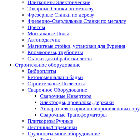
Плиткорезы Электрические
Токарные Станки по металлу
Фрезерные Станки по дереву
Фрезерно-Сверлильные Станки по металлу
Прессы
Монтажные Пилы
Автоподатчик
Магнитные стойки, установки для бурения
Кромкорезы, труборезы
Станки для обработки листа
Строительное оборудование
Виброплиты
Бетономешалки и бадьи
Строительные Пылесосы
Сварочное Оборудование
Сварочные Инвертора
Электроды, проволока, держаки
Аппарат для сварки полипропиленовых тр
Сварочные Трансформаторы
Плиткорезы Ручные
Лестницы/Стремянки
Грузоподъемное оборудование
Тали