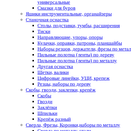
универсальные
Смазки для буров
Ящики инструментальные, органайзеры
Станочная оснастка
Столы, подставки, тумбы, расширения
Тиски
Направляющие, упоры, опоры
Кулачки, оправки, патроны, планшайбы
Наборы резцов, держатели, фрезы по мета
Пильные полотна (ленты) по дереву
Пильные полотна (ленты) по металлу
Другая оснастка
Щетки, валики
Цифровые линейки, УЦИ, крепеж
Резцы, наборы по дереву
Скобы, гвозди, заклепки, крепёж
Скобы
Гвозди
Заклёпки
Шпильки
Крепёж разный
Сверла, Фрезы, Коронки,наборы по металлу
Сверла по металлу, стали