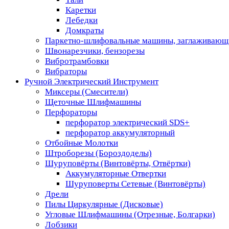
Каретки
Лебедки
Домкраты
Паркетно-шлифовальные машины, заглаживающ
Швонарезчики, бензорезы
Вибротрамбовки
Вибраторы
Ручной Электрический Инструмент
Миксеры (Смесители)
Щеточные Шлифмашины
Перфораторы
перфоратор электрический SDS+
перфоратор аккумуляторный
Отбойные Молотки
Штроборезы (Бороздоделы)
Шуруповёрты (Винтовёрты, Отвёртки)
Аккумуляторные Отвертки
Шуруповерты Сетевые (Винтовёрты)
Дрели
Пилы Циркулярные (Дисковые)
Угловые Шлифмашины (Отрезные, Болгарки)
Лобзики