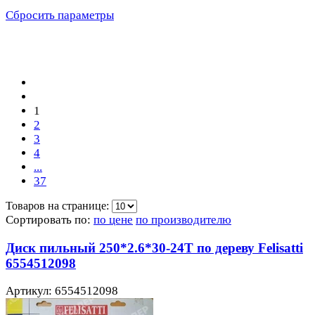
Сбросить параметры
1
2
3
4
...
37
Товаров на странице:
Сортировать по:
по цене
по производителю
Диск пильный 250*2.6*30-24Т по дереву Felisatti
6554512098
Артикул: 6554512098