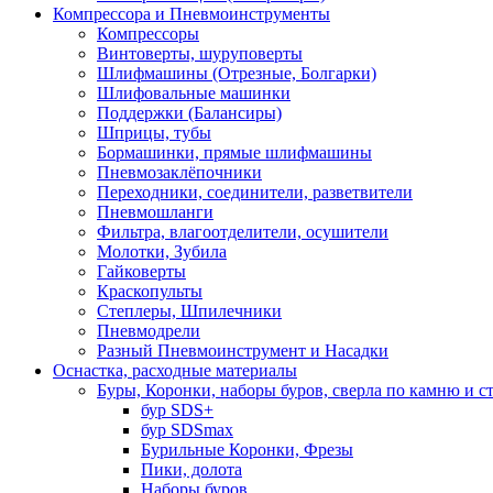
Компрессора и Пневмоинструменты
Компрессоры
Винтоверты, шуруповерты
Шлифмашины (Отрезные, Болгарки)
Шлифовальные машинки
Поддержки (Балансиры)
Шприцы, тубы
Бормашинки, прямые шлифмашины
Пневмозаклёпочники
Переходники, соединители, разветвители
Пневмошланги
Фильтра, влагоотделители, осушители
Молотки, Зубила
Гайковерты
Краскопульты
Степлеры, Шпилечники
Пневмодрели
Разный Пневмоинструмент и Насадки
Оснастка, расходные материалы
Буры, Коронки, наборы буров, сверла по камню и с
бур SDS+
бур SDSmax
Бурильные Коронки, Фрезы
Пики, долота
Наборы буров