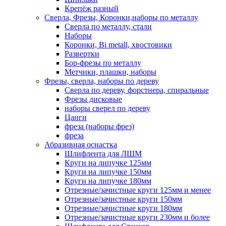
Крепёж разный
Сверла, Фрезы, Коронки,наборы по металлу
Сверла по металлу, стали
Наборы
Коронки, Bi metall, хвостовики
Развертки
Бор-фрезы по металлу
Метчики, плашки, наборы
Фрезы, сверла, наборы по дереву
Сверла по дереву, форстнера, спиральные
Фрезы дисковые
наборы сверел по дереву
Цанги
фреза (наборы фрез)
фреза
Абразивная оснастка
Шлифлента для ЛШМ
Круги на липучке 125мм
Круги на липучке 150мм
Круги на липучке 180мм
Отрезные/зачистные круги 125мм и менее
Отрезные/зачистные круги 150мм
Отрезные/зачистные круги 180мм
Отрезные/зачистные круги 230мм и более