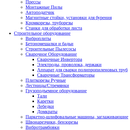
Прессы
Монтажные Пилы
Автоподатчик
Магнитные стойки, установки для бурения
Кромкорезы, труборезы
Станки для обработки листа
Строительное оборудование
Виброплиты
Бетономешалки и бадьи
Строительные Пылесосы
Сварочное Оборудование
Сварочные Инвертора
Электроды, проволока, держаки
Аппарат для сварки полипропиленовых труб
Сварочные Трансформаторы
Плиткорезы Ручные
Лестницы/Стремянки
Грузоподъемное оборудование
Тали
Каретки
Лебедки
Домкраты
Паркетно-шлифовальные машины, заглаживающие
Швонарезчики, бензорезы
Вибротрамбовки