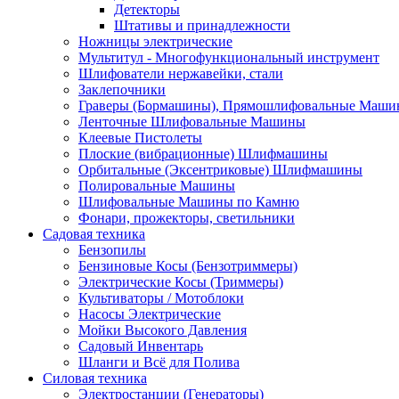
Детекторы
Штативы и принадлежности
Ножницы электрические
Мультитул - Многофункциональный инструмент
Шлифователи нержавейки, стали
Заклепочники
Граверы (Бормашины), Прямошлифовальные Маш
Ленточные Шлифовальные Машины
Клеевые Пистолеты
Плоские (вибрационные) Шлифмашины
Орбитальные (Эксентриковые) Шлифмашины
Полировальные Машины
Шлифовальные Машины по Камню
Фонари, прожекторы, светильники
Садовая техника
Бензопилы
Бензиновые Косы (Бензотриммеры)
Электрические Косы (Триммеры)
Культиваторы / Мотоблоки
Насосы Электрические
Мойки Высокого Давления
Садовый Инвентарь
Шланги и Всё для Полива
Силовая техника
Электростанции (Генераторы)