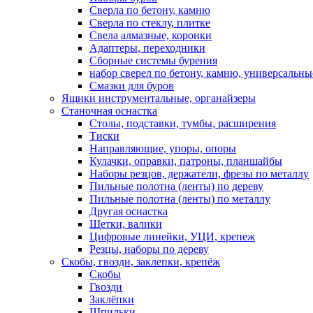
Сверла по бетону, камню
Сверла по стеклу, плитке
Свела алмазные, коронки
Адаптеры, переходники
Сборные системы бурения
набор сверел по бетону, камню, универсальны
Смазки для буров
Ящики инструментальные, органайзеры
Станочная оснастка
Столы, подставки, тумбы, расширения
Тиски
Направляющие, упоры, опоры
Кулачки, оправки, патроны, планшайбы
Наборы резцов, держатели, фрезы по металлу
Пильные полотна (ленты) по дереву
Пильные полотна (ленты) по металлу
Другая оснастка
Щетки, валики
Цифровые линейки, УЦИ, крепеж
Резцы, наборы по дереву
Скобы, гвозди, заклепки, крепёж
Скобы
Гвозди
Заклёпки
Шпильки