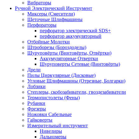
Вибраторы
Ручной Электрический Инструмент
Миксеры (Смесители)
Щеточные Шлифмашины
Перфораторы
перфоратор электрический SDS+
перфоратор аккумуляторный
Отбойные Молотки
Штроборезы (Бороздоделы)
Шуруповёрты (Винтовёрты, Отвёртки)
Аккумуляторные Отвертки
Шуруповерты Сетевые (Винтовёрты)
Дрели
Пилы Циркулярные (Дисковые)
Угловые Шлифмашины (Отрезные, Болгарки)
Лобзики
Степлеры, скобозабиватели, гвоздезабиватели
Термопистолеты (Фены)
Рубанки
Фрезеры
Ножовки Сабельные
Гайковерты
Измерительный инструмент
Нивелиры
Дальномеры