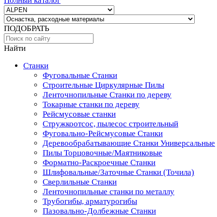
Полный каталог
ПОДОБРАТЬ
Найти
Станки
Фуговальные Станки
Строительные Циркулярные Пилы
Ленточнопильные Станки по дереву
Токарные станки по дереву
Рейсмусовые станки
Стружкоотсос, пылесос строительный
Фуговально-Рейсмусовые Станки
Деревообрабатывающие Станки Универсальные
Пилы Торцовочные/Маятниковые
Форматно-Раскроечные Станки
Шлифовальные/Заточные Станки (Точила)
Сверлильные Станки
Ленточнопильные станки по металлу
Трубогибы, арматурогибы
Пазовально-Долбежные Станки