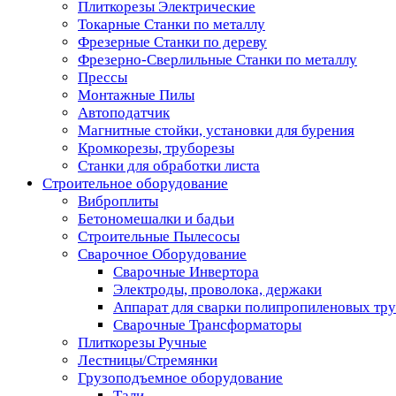
Плиткорезы Электрические
Токарные Станки по металлу
Фрезерные Станки по дереву
Фрезерно-Сверлильные Станки по металлу
Прессы
Монтажные Пилы
Автоподатчик
Магнитные стойки, установки для бурения
Кромкорезы, труборезы
Станки для обработки листа
Строительное оборудование
Виброплиты
Бетономешалки и бадьи
Строительные Пылесосы
Сварочное Оборудование
Сварочные Инвертора
Электроды, проволока, держаки
Аппарат для сварки полипропиленовых тр
Сварочные Трансформаторы
Плиткорезы Ручные
Лестницы/Стремянки
Грузоподъемное оборудование
Тали