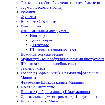
Степлеры, скобозабиватели, гвоздезабиватели
Термопистолеты (Фены)
Рубанки
Фрезеры
Ножовки Сабельные
Гайковерты
Измерительный инструмент
Нивелиры
Дальномеры
Детекторы
Штативы и принадлежности
Ножницы электрические
Мультитул - Многофункциональный инструмент
Шлифователи нержавейки, стали
Заклепочники
Граверы (Бормашины), Прямошлифовальные
Машины
Ленточные Шлифовальные Машины
Клеевые Пистолеты
Плоские (вибрационные) Шлифмашины
Орбитальные (Эксентриковые) Шлифмашины
Полировальные Машины