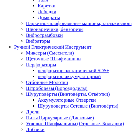
Каретки
Лебедки
Домкраты
Паркетно-шлифовальные машины, заглаживающ
Швонарезчики, бензорезы
Вибротрамбовки
Вибраторы
Ручной Электрический Инструмент
Миксеры (Смесители)
Щеточные Шлифмашины
Перфораторы
перфоратор электрический SDS+
перфоратор аккумуляторный
Отбойные Молотки
Штроборезы (Бороздоделы)
Шуруповёрты (Винтовёрты, Отвёртки)
Аккумуляторные Отвертки
Шуруповерты Сетевые (Винтовёрты)
Дрели
Пилы Циркулярные (Дисковые)
Угловые Шлифмашины (Отрезные, Болгарки)
Лобзики