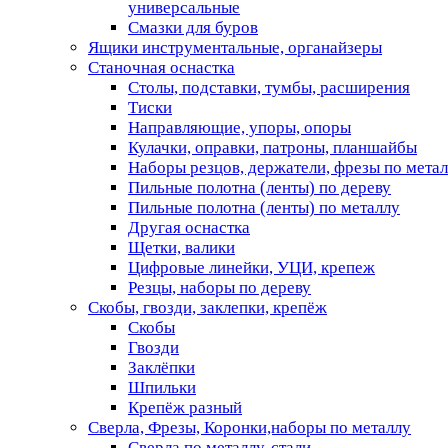
универсальные
Смазки для буров
Ящики инструментальные, органайзеры
Станочная оснастка
Столы, подставки, тумбы, расширения
Тиски
Направляющие, упоры, опоры
Кулачки, оправки, патроны, планшайбы
Наборы резцов, держатели, фрезы по мета
Пильные полотна (ленты) по дереву
Пильные полотна (ленты) по металлу
Другая оснастка
Щетки, валики
Цифровые линейки, УЦИ, крепеж
Резцы, наборы по дереву
Скобы, гвозди, заклепки, крепёж
Скобы
Гвозди
Заклёпки
Шпильки
Крепёж разный
Сверла, Фрезы, Коронки,наборы по металлу
Сверла по металлу, стали