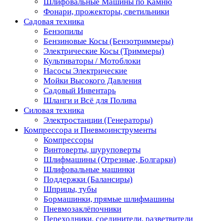
Шлифовальные Машины по Камню
Фонари, прожекторы, светильники
Садовая техника
Бензопилы
Бензиновые Косы (Бензотриммеры)
Электрические Косы (Триммеры)
Культиваторы / Мотоблоки
Насосы Электрические
Мойки Высокого Давления
Садовый Инвентарь
Шланги и Всё для Полива
Силовая техника
Электростанции (Генераторы)
Компрессора и Пневмоинструменты
Компрессоры
Винтоверты, шуруповерты
Шлифмашины (Отрезные, Болгарки)
Шлифовальные машинки
Поддержки (Балансиры)
Шприцы, тубы
Бормашинки, прямые шлифмашины
Пневмозаклёпочники
Переходники, соединители, разветвители