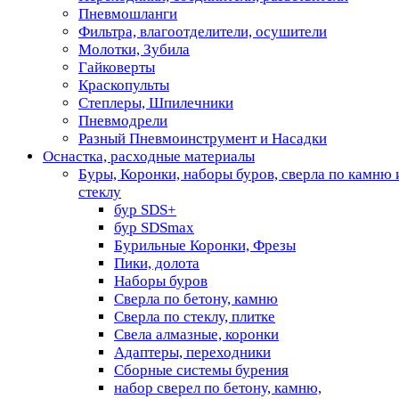
Пневмошланги
Фильтра, влагоотделители, осушители
Молотки, Зубила
Гайковерты
Краскопульты
Степлеры, Шпилечники
Пневмодрели
Разный Пневмоинструмент и Насадки
Оснастка, расходные материалы
Буры, Коронки, наборы буров, сверла по камню 
стеклу
бур SDS+
бур SDSmax
Бурильные Коронки, Фрезы
Пики, долота
Наборы буров
Сверла по бетону, камню
Сверла по стеклу, плитке
Свела алмазные, коронки
Адаптеры, переходники
Сборные системы бурения
набор сверел по бетону, камню,