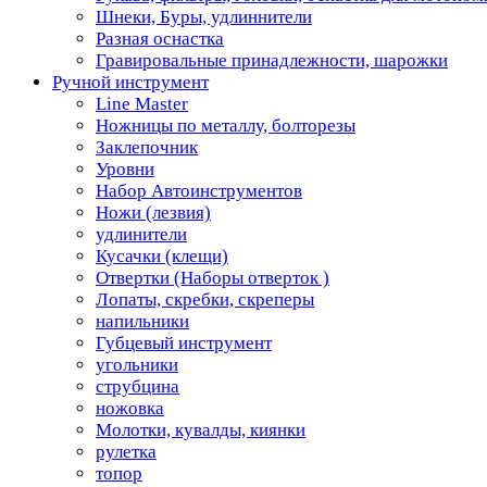
Шнеки, Буры, удлиннители
Разная оснастка
Гравировальные принадлежности, шарожки
Ручной инструмент
Line Master
Ножницы по металлу, болторезы
Заклепочник
Уровни
Набор Автоинструментов
Ножи (лезвия)
удлинители
Кусачки (клещи)
Отвертки (Наборы отверток )
Лопаты, скребки, скреперы
напильники
Губцевый инструмент
угольники
струбцина
ножовка
Молотки, кувалды, киянки
рулетка
топор