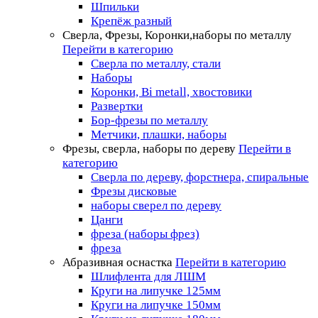
Шпильки
Крепёж разный
Сверла, Фрезы, Коронки,наборы по металлу
Перейти в категорию
Сверла по металлу, стали
Наборы
Коронки, Bi metall, хвостовики
Развертки
Бор-фрезы по металлу
Метчики, плашки, наборы
Фрезы, сверла, наборы по дереву
Перейти в
категорию
Сверла по дереву, форстнера, спиральные
Фрезы дисковые
наборы сверел по дереву
Цанги
фреза (наборы фрез)
фреза
Абразивная оснастка
Перейти в категорию
Шлифлента для ЛШМ
Круги на липучке 125мм
Круги на липучке 150мм