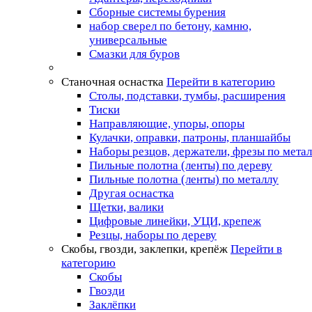
Сборные системы бурения
набор сверел по бетону, камню,
универсальные
Смазки для буров
Станочная оснастка
Перейти в категорию
Столы, подставки, тумбы, расширения
Тиски
Направляющие, упоры, опоры
Кулачки, оправки, патроны, планшайбы
Наборы резцов, держатели, фрезы по мета
Пильные полотна (ленты) по дереву
Пильные полотна (ленты) по металлу
Другая оснастка
Щетки, валики
Цифровые линейки, УЦИ, крепеж
Резцы, наборы по дереву
Скобы, гвозди, заклепки, крепёж
Перейти в
категорию
Скобы
Гвозди
Заклёпки