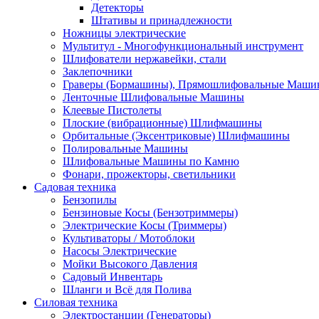
Детекторы
Штативы и принадлежности
Ножницы электрические
Мультитул - Многофункциональный инструмент
Шлифователи нержавейки, стали
Заклепочники
Граверы (Бормашины), Прямошлифовальные Маш
Ленточные Шлифовальные Машины
Клеевые Пистолеты
Плоские (вибрационные) Шлифмашины
Орбитальные (Эксентриковые) Шлифмашины
Полировальные Машины
Шлифовальные Машины по Камню
Фонари, прожекторы, светильники
Садовая техника
Бензопилы
Бензиновые Косы (Бензотриммеры)
Электрические Косы (Триммеры)
Культиваторы / Мотоблоки
Насосы Электрические
Мойки Высокого Давления
Садовый Инвентарь
Шланги и Всё для Полива
Силовая техника
Электростанции (Генераторы)