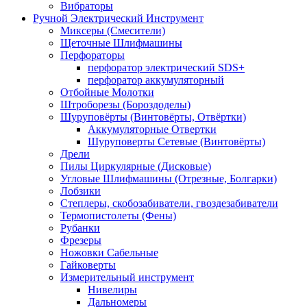
Вибраторы
Ручной Электрический Инструмент
Миксеры (Смесители)
Щеточные Шлифмашины
Перфораторы
перфоратор электрический SDS+
перфоратор аккумуляторный
Отбойные Молотки
Штроборезы (Бороздоделы)
Шуруповёрты (Винтовёрты, Отвёртки)
Аккумуляторные Отвертки
Шуруповерты Сетевые (Винтовёрты)
Дрели
Пилы Циркулярные (Дисковые)
Угловые Шлифмашины (Отрезные, Болгарки)
Лобзики
Степлеры, скобозабиватели, гвоздезабиватели
Термопистолеты (Фены)
Рубанки
Фрезеры
Ножовки Сабельные
Гайковерты
Измерительный инструмент
Нивелиры
Дальномеры