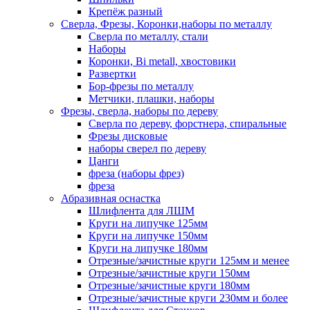
Крепёж разный
Сверла, Фрезы, Коронки,наборы по металлу
Сверла по металлу, стали
Наборы
Коронки, Bi metall, хвостовики
Развертки
Бор-фрезы по металлу
Метчики, плашки, наборы
Фрезы, сверла, наборы по дереву
Сверла по дереву, форстнера, спиральные
Фрезы дисковые
наборы сверел по дереву
Цанги
фреза (наборы фрез)
фреза
Абразивная оснастка
Шлифлента для ЛШМ
Круги на липучке 125мм
Круги на липучке 150мм
Круги на липучке 180мм
Отрезные/зачистные круги 125мм и менее
Отрезные/зачистные круги 150мм
Отрезные/зачистные круги 180мм
Отрезные/зачистные круги 230мм и более