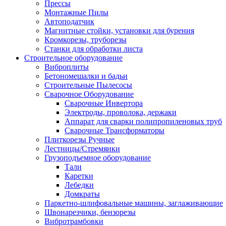
Прессы
Монтажные Пилы
Автоподатчик
Магнитные стойки, установки для бурения
Кромкорезы, труборезы
Станки для обработки листа
Строительное оборудование
Виброплиты
Бетономешалки и бадьи
Строительные Пылесосы
Сварочное Оборудование
Сварочные Инвертора
Электроды, проволока, держаки
Аппарат для сварки полипропиленовых труб
Сварочные Трансформаторы
Плиткорезы Ручные
Лестницы/Стремянки
Грузоподъемное оборудование
Тали
Каретки
Лебедки
Домкраты
Паркетно-шлифовальные машины, заглаживающие
Швонарезчики, бензорезы
Вибротрамбовки