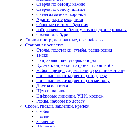
Сверла по бетону, камню
Сверла по стеклу, плитке
Свела алмазные, коронки
Адаптеры, переходники
Сборные системы бурения
набор сверел по бетону, камню, универсальны
Смазки для буров
Ящики инструментальные, органайзеры
Станочная оснастка
Столы, подставки, тумбы, расширения
Тиски
Направляющие, упоры, опоры
Кулачки, оправки, патроны, планшайбы
Наборы резцов, держатели, фрезы по металлу
Пильные полотна (ленты) по дереву
Пильные полотна (ленты) по металлу
Другая оснастка
Щетки, валики
Цифровые линейки, УЦИ, крепеж
Резцы, наборы по дереву
Скобы, гвозди, заклепки, крепёж
Скобы
Гвозди
Заклёпки
Шпильки