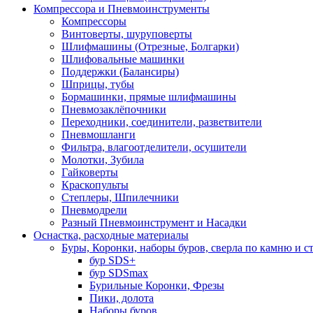
Компрессора и Пневмоинструменты
Компрессоры
Винтоверты, шуруповерты
Шлифмашины (Отрезные, Болгарки)
Шлифовальные машинки
Поддержки (Балансиры)
Шприцы, тубы
Бормашинки, прямые шлифмашины
Пневмозаклёпочники
Переходники, соединители, разветвители
Пневмошланги
Фильтра, влагоотделители, осушители
Молотки, Зубила
Гайковерты
Краскопульты
Степлеры, Шпилечники
Пневмодрели
Разный Пневмоинструмент и Насадки
Оснастка, расходные материалы
Буры, Коронки, наборы буров, сверла по камню и с
бур SDS+
бур SDSmax
Бурильные Коронки, Фрезы
Пики, долота
Наборы буров