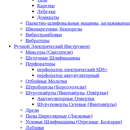
Каретки
Лебедки
Домкраты
Паркетно-шлифовальные машины, заглаживающ
Швонарезчики, бензорезы
Вибротрамбовки
Вибраторы
Ручной Электрический Инструмент
Миксеры (Смесители)
Щеточные Шлифмашины
Перфораторы
перфоратор электрический SDS+
перфоратор аккумуляторный
Отбойные Молотки
Штроборезы (Бороздоделы)
Шуруповёрты (Винтовёрты, Отвёртки)
Аккумуляторные Отвертки
Шуруповерты Сетевые (Винтовёрты)
Дрели
Пилы Циркулярные (Дисковые)
Угловые Шлифмашины (Отрезные, Болгарки)
Лобзики