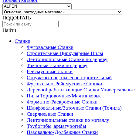
Полный каталог
ПОДОБРАТЬ
Найти
Станки
Фуговальные Станки
Строительные Циркулярные Пилы
Ленточнопильные Станки по дереву
Токарные станки по дереву
Рейсмусовые станки
Стружкоотсос, пылесос строительный
Фуговально-Рейсмусовые Станки
Деревообрабатывающие Станки Универсальные
Пилы Торцовочные/Маятниковые
Форматно-Раскроечные Станки
Шлифовальные/Заточные Станки (Точила)
Сверлильные Станки
Ленточнопильные станки по металлу
Трубогибы, арматурогибы
Пазовально-Долбежные Станки