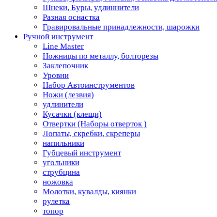
Шнеки, Буры, удлиннители
Разная оснастка
Гравировальные принадлежности, шарожки
Ручной инструмент
Line Master
Ножницы по металлу, болторезы
Заклепочник
Уровни
Набор Автоинструментов
Ножи (лезвия)
удлинители
Кусачки (клещи)
Отвертки (Наборы отверток )
Лопаты, скребки, скреперы
напильники
Губцевый инструмент
угольники
струбцина
ножовка
Молотки, кувалды, киянки
рулетка
топор