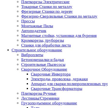
Плиткорезы Электрические
Токарные Станки по металлу
Фрезерные Станки по дереву
Фрезерно-Сверлильные Станки по металлу
Прессы
Монтажные Пилы
Автоподатчик
Магнитные стойки, установки для бурения
Кромкорезы, труборезы
Станки для обработки листа
Строительное оборудование
Виброплиты
Бетономешалки и бадьи
Строительные Пылесосы
Сварочное Оборудование
Сварочные Инвертора
Электроды, проволока, держаки
Аппарат для сварки полипропиленовых тр
Сварочные Трансформаторы
Плиткорезы Ручные
Лестницы/Стремянки
Грузоподъемное оборудование
Тали