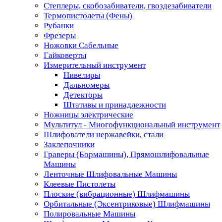
Степлеры, скобозабиватели, гвоздезабиватели
Термопистолеты (Фены)
Рубанки
Фрезеры
Ножовки Сабельные
Гайковерты
Измерительный инструмент
Нивелиры
Дальномеры
Детекторы
Штативы и принадлежности
Ножницы электрические
Мультитул - Многофункциональный инструмент
Шлифователи нержавейки, стали
Заклепочники
Граверы (Бормашины), Прямошлифовальные
Машины
Ленточные Шлифовальные Машины
Клеевые Пистолеты
Плоские (вибрационные) Шлифмашины
Орбитальные (Эксентриковые) Шлифмашины
Полировальные Машины