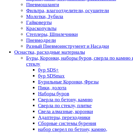
Пневмошланги
Фильтра, влагоотделители, осушители
Молотки, Зубила
Гайковерты
Краскопульты
Степлеры, Шпилечники
Пневмодрели
Разный Пневмоинструмент и Насадки
Оснастка, расходные материалы
Буры, Коронки, наборы буров, сверла по камню 
стеклу
бур SDS+
бур SDSmax
Бурильные Коронки, Фрезы
Пики, долота
Наборы буров
Сверла по бетону, камню
Сверла по стеклу, плитке
Свела алмазные, коронки
Адаптеры, переходники
Сборные системы бурения
набор сверел по бетону, камню,