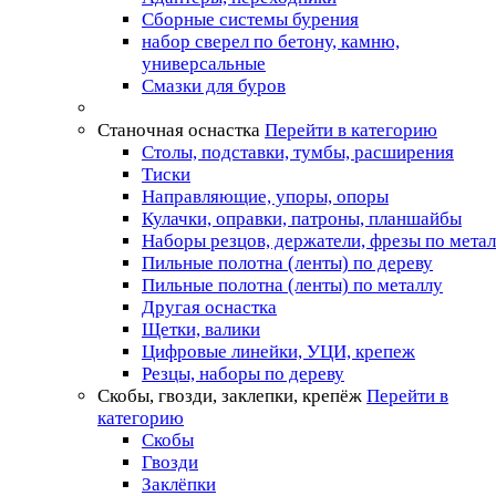
Сборные системы бурения
набор сверел по бетону, камню,
универсальные
Смазки для буров
Станочная оснастка
Перейти в категорию
Столы, подставки, тумбы, расширения
Тиски
Направляющие, упоры, опоры
Кулачки, оправки, патроны, планшайбы
Наборы резцов, держатели, фрезы по мета
Пильные полотна (ленты) по дереву
Пильные полотна (ленты) по металлу
Другая оснастка
Щетки, валики
Цифровые линейки, УЦИ, крепеж
Резцы, наборы по дереву
Скобы, гвозди, заклепки, крепёж
Перейти в
категорию
Скобы
Гвозди
Заклёпки