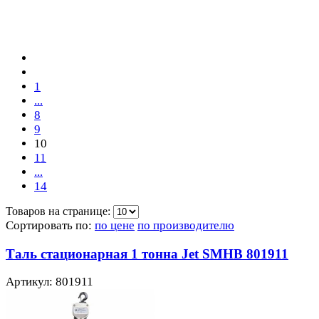
1
...
8
9
10
11
...
14
Товаров на странице:
Сортировать по:
по цене
по производителю
Таль стационарная 1 тонна Jet SMHB 801911
Артикул: 801911