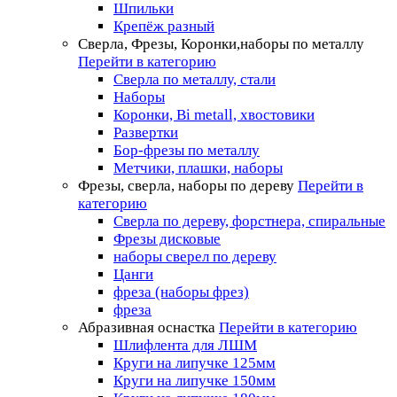
Шпильки
Крепёж разный
Сверла, Фрезы, Коронки,наборы по металлу
Перейти в категорию
Сверла по металлу, стали
Наборы
Коронки, Bi metall, хвостовики
Развертки
Бор-фрезы по металлу
Метчики, плашки, наборы
Фрезы, сверла, наборы по дереву
Перейти в
категорию
Сверла по дереву, форстнера, спиральные
Фрезы дисковые
наборы сверел по дереву
Цанги
фреза (наборы фрез)
фреза
Абразивная оснастка
Перейти в категорию
Шлифлента для ЛШМ
Круги на липучке 125мм
Круги на липучке 150мм