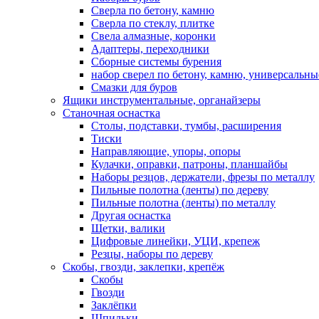
Сверла по бетону, камню
Сверла по стеклу, плитке
Свела алмазные, коронки
Адаптеры, переходники
Сборные системы бурения
набор сверел по бетону, камню, универсальны
Смазки для буров
Ящики инструментальные, органайзеры
Станочная оснастка
Столы, подставки, тумбы, расширения
Тиски
Направляющие, упоры, опоры
Кулачки, оправки, патроны, планшайбы
Наборы резцов, держатели, фрезы по металлу
Пильные полотна (ленты) по дереву
Пильные полотна (ленты) по металлу
Другая оснастка
Щетки, валики
Цифровые линейки, УЦИ, крепеж
Резцы, наборы по дереву
Скобы, гвозди, заклепки, крепёж
Скобы
Гвозди
Заклёпки
Шпильки