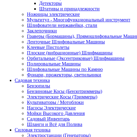
Детекторы
Штативы и принадлежности
Ножницы электрические
Мультитул - Многофункциональный инструмент
Шлифователи нержавейки, стали
Заклепочники
Граверы (Бормашины), Прямошлифовальные Маш
Ленточные Шлифовальные Машины
Клеевые Пистолеты
Плоские (вибрационные) Шлифмашины
Орбитальные (Эксентриковые) Шлифмашины
Полировальные Машины
Шлифовальные Машины по Камню
Фонари, прожекторы, светильники
Садовая техника
Бензопилы
Бензиновые Косы (Бензотриммеры)
Электрические Косы (Триммеры)
Культиваторы / Мотоблоки
Насосы Электрические
Мойки Высокого Давления
Садовый Инвентарь
Шланги и Всё для Полива
Силовая техника
Электростанции (Генераторы)