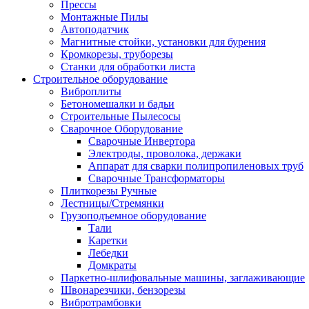
Прессы
Монтажные Пилы
Автоподатчик
Магнитные стойки, установки для бурения
Кромкорезы, труборезы
Станки для обработки листа
Строительное оборудование
Виброплиты
Бетономешалки и бадьи
Строительные Пылесосы
Сварочное Оборудование
Сварочные Инвертора
Электроды, проволока, держаки
Аппарат для сварки полипропиленовых труб
Сварочные Трансформаторы
Плиткорезы Ручные
Лестницы/Стремянки
Грузоподъемное оборудование
Тали
Каретки
Лебедки
Домкраты
Паркетно-шлифовальные машины, заглаживающие
Швонарезчики, бензорезы
Вибротрамбовки