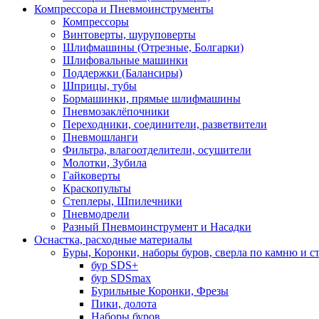
Компрессора и Пневмоинструменты
Компрессоры
Винтоверты, шуруповерты
Шлифмашины (Отрезные, Болгарки)
Шлифовальные машинки
Поддержки (Балансиры)
Шприцы, тубы
Бормашинки, прямые шлифмашины
Пневмозаклёпочники
Переходники, соединители, разветвители
Пневмошланги
Фильтра, влагоотделители, осушители
Молотки, Зубила
Гайковерты
Краскопульты
Степлеры, Шпилечники
Пневмодрели
Разный Пневмоинструмент и Насадки
Оснастка, расходные материалы
Буры, Коронки, наборы буров, сверла по камню и с
бур SDS+
бур SDSmax
Бурильные Коронки, Фрезы
Пики, долота
Наборы буров