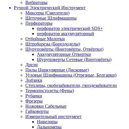
Вибраторы
Ручной Электрический Инструмент
Миксеры (Смесители)
Щеточные Шлифмашины
Перфораторы
перфоратор электрический SDS+
перфоратор аккумуляторный
Отбойные Молотки
Штроборезы (Бороздоделы)
Шуруповёрты (Винтовёрты, Отвёртки)
Аккумуляторные Отвертки
Шуруповерты Сетевые (Винтовёрты)
Дрели
Пилы Циркулярные (Дисковые)
Угловые Шлифмашины (Отрезные, Болгарки)
Лобзики
Степлеры, скобозабиватели, гвоздезабиватели
Термопистолеты (Фены)
Рубанки
Фрезеры
Ножовки Сабельные
Гайковерты
Измерительный инструмент
Нивелиры
Дальномеры