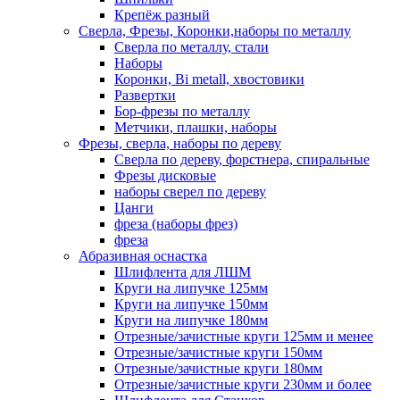
Крепёж разный
Сверла, Фрезы, Коронки,наборы по металлу
Сверла по металлу, стали
Наборы
Коронки, Bi metall, хвостовики
Развертки
Бор-фрезы по металлу
Метчики, плашки, наборы
Фрезы, сверла, наборы по дереву
Сверла по дереву, форстнера, спиральные
Фрезы дисковые
наборы сверел по дереву
Цанги
фреза (наборы фрез)
фреза
Абразивная оснастка
Шлифлента для ЛШМ
Круги на липучке 125мм
Круги на липучке 150мм
Круги на липучке 180мм
Отрезные/зачистные круги 125мм и менее
Отрезные/зачистные круги 150мм
Отрезные/зачистные круги 180мм
Отрезные/зачистные круги 230мм и более