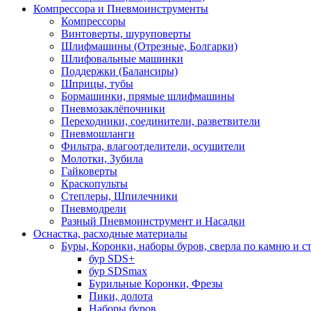
Компрессора и Пневмоинструменты
Компрессоры
Винтоверты, шуруповерты
Шлифмашины (Отрезные, Болгарки)
Шлифовальные машинки
Поддержки (Балансиры)
Шприцы, тубы
Бормашинки, прямые шлифмашины
Пневмозаклёпочники
Переходники, соединители, разветвители
Пневмошланги
Фильтра, влагоотделители, осушители
Молотки, Зубила
Гайковерты
Краскопульты
Степлеры, Шпилечники
Пневмодрели
Разный Пневмоинструмент и Насадки
Оснастка, расходные материалы
Буры, Коронки, наборы буров, сверла по камню и с
бур SDS+
бур SDSmax
Бурильные Коронки, Фрезы
Пики, долота
Наборы буров