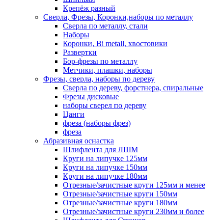
Крепёж разный
Сверла, Фрезы, Коронки,наборы по металлу
Сверла по металлу, стали
Наборы
Коронки, Bi metall, хвостовики
Развертки
Бор-фрезы по металлу
Метчики, плашки, наборы
Фрезы, сверла, наборы по дереву
Сверла по дереву, форстнера, спиральные
Фрезы дисковые
наборы сверел по дереву
Цанги
фреза (наборы фрез)
фреза
Абразивная оснастка
Шлифлента для ЛШМ
Круги на липучке 125мм
Круги на липучке 150мм
Круги на липучке 180мм
Отрезные/зачистные круги 125мм и менее
Отрезные/зачистные круги 150мм
Отрезные/зачистные круги 180мм
Отрезные/зачистные круги 230мм и более