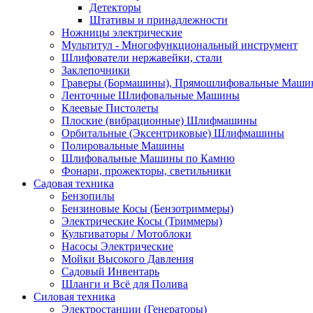
Детекторы
Штативы и принадлежности
Ножницы электрические
Мультитул - Многофункциональный инструмент
Шлифователи нержавейки, стали
Заклепочники
Граверы (Бормашины), Прямошлифовальные Маш
Ленточные Шлифовальные Машины
Клеевые Пистолеты
Плоские (вибрационные) Шлифмашины
Орбитальные (Эксентриковые) Шлифмашины
Полировальные Машины
Шлифовальные Машины по Камню
Фонари, прожекторы, светильники
Садовая техника
Бензопилы
Бензиновые Косы (Бензотриммеры)
Электрические Косы (Триммеры)
Культиваторы / Мотоблоки
Насосы Электрические
Мойки Высокого Давления
Садовый Инвентарь
Шланги и Всё для Полива
Силовая техника
Электростанции (Генераторы)