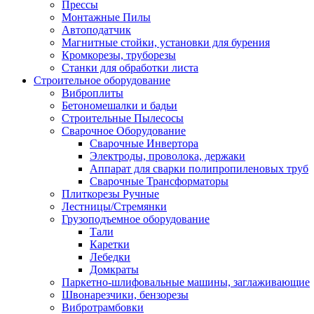
Прессы
Монтажные Пилы
Автоподатчик
Магнитные стойки, установки для бурения
Кромкорезы, труборезы
Станки для обработки листа
Строительное оборудование
Виброплиты
Бетономешалки и бадьи
Строительные Пылесосы
Сварочное Оборудование
Сварочные Инвертора
Электроды, проволока, держаки
Аппарат для сварки полипропиленовых труб
Сварочные Трансформаторы
Плиткорезы Ручные
Лестницы/Стремянки
Грузоподъемное оборудование
Тали
Каретки
Лебедки
Домкраты
Паркетно-шлифовальные машины, заглаживающие
Швонарезчики, бензорезы
Вибротрамбовки