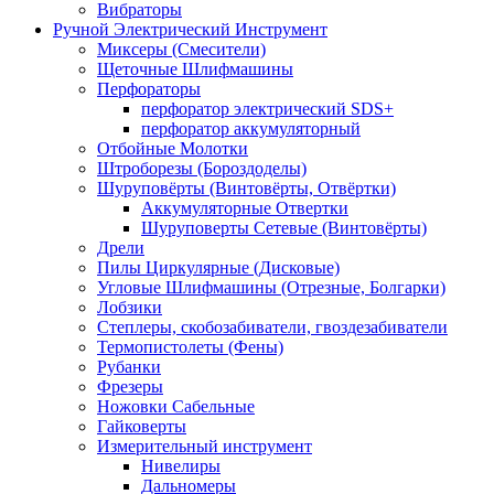
Вибраторы
Ручной Электрический Инструмент
Миксеры (Смесители)
Щеточные Шлифмашины
Перфораторы
перфоратор электрический SDS+
перфоратор аккумуляторный
Отбойные Молотки
Штроборезы (Бороздоделы)
Шуруповёрты (Винтовёрты, Отвёртки)
Аккумуляторные Отвертки
Шуруповерты Сетевые (Винтовёрты)
Дрели
Пилы Циркулярные (Дисковые)
Угловые Шлифмашины (Отрезные, Болгарки)
Лобзики
Степлеры, скобозабиватели, гвоздезабиватели
Термопистолеты (Фены)
Рубанки
Фрезеры
Ножовки Сабельные
Гайковерты
Измерительный инструмент
Нивелиры
Дальномеры