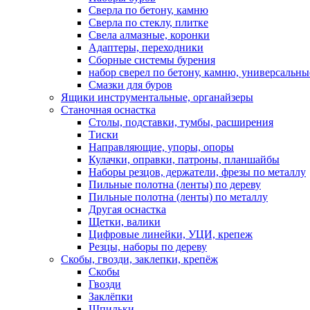
Сверла по бетону, камню
Сверла по стеклу, плитке
Свела алмазные, коронки
Адаптеры, переходники
Сборные системы бурения
набор сверел по бетону, камню, универсальны
Смазки для буров
Ящики инструментальные, органайзеры
Станочная оснастка
Столы, подставки, тумбы, расширения
Тиски
Направляющие, упоры, опоры
Кулачки, оправки, патроны, планшайбы
Наборы резцов, держатели, фрезы по металлу
Пильные полотна (ленты) по дереву
Пильные полотна (ленты) по металлу
Другая оснастка
Щетки, валики
Цифровые линейки, УЦИ, крепеж
Резцы, наборы по дереву
Скобы, гвозди, заклепки, крепёж
Скобы
Гвозди
Заклёпки
Шпильки