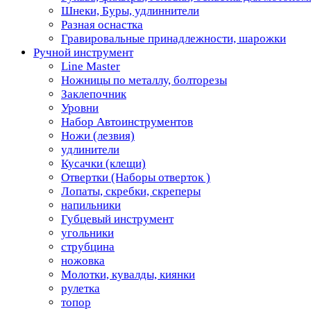
Шнеки, Буры, удлиннители
Разная оснастка
Гравировальные принадлежности, шарожки
Ручной инструмент
Line Master
Ножницы по металлу, болторезы
Заклепочник
Уровни
Набор Автоинструментов
Ножи (лезвия)
удлинители
Кусачки (клещи)
Отвертки (Наборы отверток )
Лопаты, скребки, скреперы
напильники
Губцевый инструмент
угольники
струбцина
ножовка
Молотки, кувалды, киянки
рулетка
топор