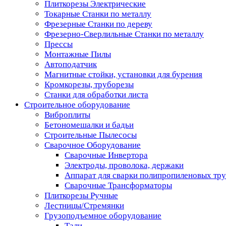
Плиткорезы Электрические
Токарные Станки по металлу
Фрезерные Станки по дереву
Фрезерно-Сверлильные Станки по металлу
Прессы
Монтажные Пилы
Автоподатчик
Магнитные стойки, установки для бурения
Кромкорезы, труборезы
Станки для обработки листа
Строительное оборудование
Виброплиты
Бетономешалки и бадьи
Строительные Пылесосы
Сварочное Оборудование
Сварочные Инвертора
Электроды, проволока, держаки
Аппарат для сварки полипропиленовых тр
Сварочные Трансформаторы
Плиткорезы Ручные
Лестницы/Стремянки
Грузоподъемное оборудование
Тали