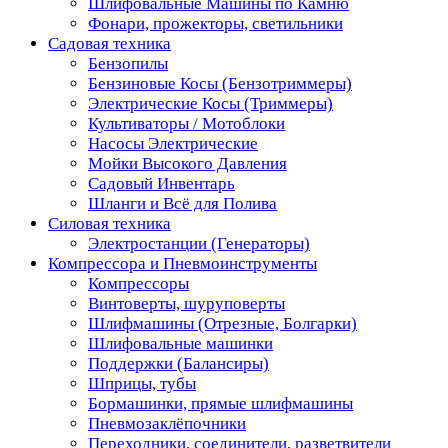
Шлифовальные Машины по Камню
Фонари, прожекторы, светильники
Садовая техника
Бензопилы
Бензиновые Косы (Бензотриммеры)
Электрические Косы (Триммеры)
Культиваторы / Мотоблоки
Насосы Электрические
Мойки Высокого Давления
Садовый Инвентарь
Шланги и Всё для Полива
Силовая техника
Электростанции (Генераторы)
Компрессора и Пневмоинструменты
Компрессоры
Винтоверты, шуруповерты
Шлифмашины (Отрезные, Болгарки)
Шлифовальные машинки
Поддержки (Балансиры)
Шприцы, тубы
Бормашинки, прямые шлифмашины
Пневмозаклёпочники
Переходники, соединители, разветвители