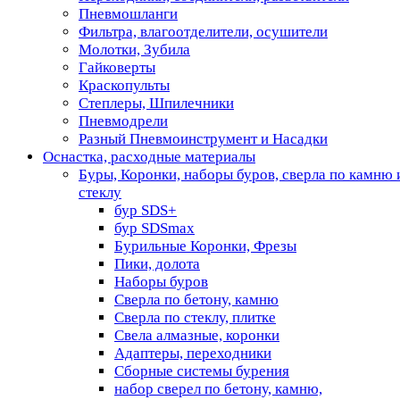
Пневмошланги
Фильтра, влагоотделители, осушители
Молотки, Зубила
Гайковерты
Краскопульты
Степлеры, Шпилечники
Пневмодрели
Разный Пневмоинструмент и Насадки
Оснастка, расходные материалы
Буры, Коронки, наборы буров, сверла по камню 
стеклу
бур SDS+
бур SDSmax
Бурильные Коронки, Фрезы
Пики, долота
Наборы буров
Сверла по бетону, камню
Сверла по стеклу, плитке
Свела алмазные, коронки
Адаптеры, переходники
Сборные системы бурения
набор сверел по бетону, камню,