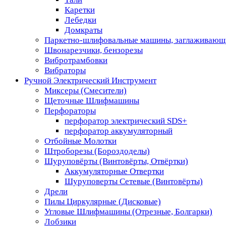
Каретки
Лебедки
Домкраты
Паркетно-шлифовальные машины, заглаживающ
Швонарезчики, бензорезы
Вибротрамбовки
Вибраторы
Ручной Электрический Инструмент
Миксеры (Смесители)
Щеточные Шлифмашины
Перфораторы
перфоратор электрический SDS+
перфоратор аккумуляторный
Отбойные Молотки
Штроборезы (Бороздоделы)
Шуруповёрты (Винтовёрты, Отвёртки)
Аккумуляторные Отвертки
Шуруповерты Сетевые (Винтовёрты)
Дрели
Пилы Циркулярные (Дисковые)
Угловые Шлифмашины (Отрезные, Болгарки)
Лобзики