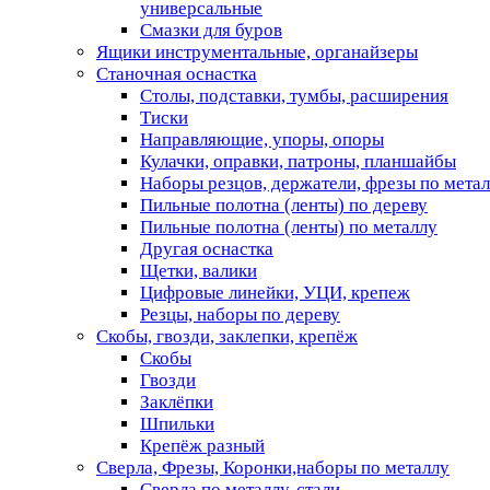
универсальные
Смазки для буров
Ящики инструментальные, органайзеры
Станочная оснастка
Столы, подставки, тумбы, расширения
Тиски
Направляющие, упоры, опоры
Кулачки, оправки, патроны, планшайбы
Наборы резцов, держатели, фрезы по мета
Пильные полотна (ленты) по дереву
Пильные полотна (ленты) по металлу
Другая оснастка
Щетки, валики
Цифровые линейки, УЦИ, крепеж
Резцы, наборы по дереву
Скобы, гвозди, заклепки, крепёж
Скобы
Гвозди
Заклёпки
Шпильки
Крепёж разный
Сверла, Фрезы, Коронки,наборы по металлу
Сверла по металлу, стали