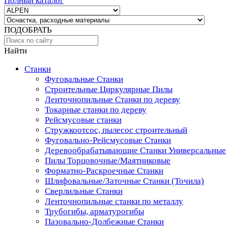
Полный каталог
ПОДОБРАТЬ
Найти
Станки
Фуговальные Станки
Строительные Циркулярные Пилы
Ленточнопильные Станки по дереву
Токарные станки по дереву
Рейсмусовые станки
Стружкоотсос, пылесос строительный
Фуговально-Рейсмусовые Станки
Деревообрабатывающие Станки Универсальные
Пилы Торцовочные/Маятниковые
Форматно-Раскроечные Станки
Шлифовальные/Заточные Станки (Точила)
Сверлильные Станки
Ленточнопильные станки по металлу
Трубогибы, арматурогибы
Пазовально-Долбежные Станки