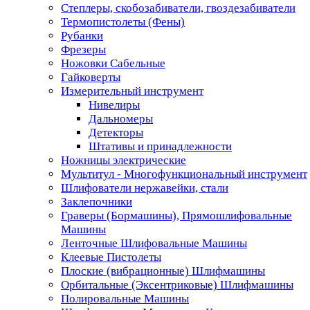
Степлеры, скобозабиватели, гвоздезабиватели
Термопистолеты (Фены)
Рубанки
Фрезеры
Ножовки Сабельные
Гайковерты
Измерительный инструмент
Нивелиры
Дальномеры
Детекторы
Штативы и принадлежности
Ножницы электрические
Мультитул - Многофункциональный инструмент
Шлифователи нержавейки, стали
Заклепочники
Граверы (Бормашины), Прямошлифовальные
Машины
Ленточные Шлифовальные Машины
Клеевые Пистолеты
Плоские (вибрационные) Шлифмашины
Орбитальные (Эксентриковые) Шлифмашины
Полировальные Машины