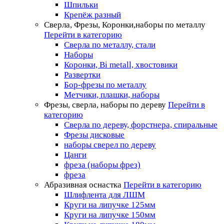
Шпильки
Крепёж разный
Сверла, Фрезы, Коронки,наборы по металлу
Перейти в категорию
Сверла по металлу, стали
Наборы
Коронки, Bi metall, хвостовики
Развертки
Бор-фрезы по металлу
Метчики, плашки, наборы
Фрезы, сверла, наборы по дереву
Перейти в
категорию
Сверла по дереву, форстнера, спиральные
Фрезы дисковые
наборы сверел по дереву
Цанги
фреза (наборы фрез)
фреза
Абразивная оснастка
Перейти в категорию
Шлифлента для ЛШМ
Круги на липучке 125мм
Круги на липучке 150мм