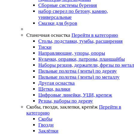
Сборные системы бурения
набор сверел по бетону, камню,
универсальные
Смазки для буров
Станочная оснастка
Перейти в категорию
Столы, подставки, тумбы, расширения
Тиски
Направляющие, упоры, опоры
Кулачки, оправки, патроны, планшайбы
Наборы резцов, держатели, фрезы по мета
Пильные полотна (ленты) по дереву
Пильные полотна (ленты) по металлу
Другая оснастка
Щетки, валики
Цифровые линейки, УЦИ, крепеж
Резцы, наборы по дереву
Скобы, гвозди, заклепки, крепёж
Перейти в
категорию
Скобы
Гвозди
Заклёпки