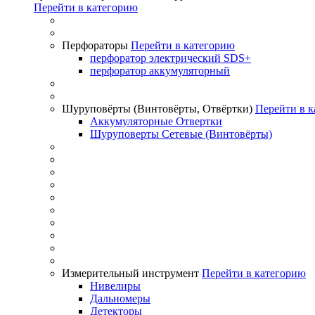
Перейти в категорию
Перфораторы
Перейти в категорию
перфоратор электрический SDS+
перфоратор аккумуляторный
Шуруповёрты (Винтовёрты, Отвёртки)
Перейти в 
Аккумуляторные Отвертки
Шуруповерты Сетевые (Винтовёрты)
Измерительный инструмент
Перейти в категорию
Нивелиры
Дальномеры
Детекторы