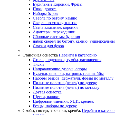
Бурильные Коронки, Фрезы
Пики, долота
Наборы буров
Сверла по бетону, камню
Сверла по стеклу, плитке
Свела алмазные, коронки
Адаптеры, переходники
Сборные системы бурения
набор сверел по бетону, камню, универсальны
Смазки для буров
Станочная оснастка
Перейти в категорию
Столы, подставки, тумбы, расширения
Тиски
Направляющие, упоры, опоры
Кулачки, оправки, патроны, планшайбы
Наборы резцов, держатели, фрезы по металлу
Пильные полотна (ленты) по дереву
Пильные полотна (ленты) по металлу
Другая оснастка
Щетки, валики
Цифровые линейки, УЦИ, крепеж
Резцы, наборы по дереву
Скобы, гвозди, заклепки, крепёж
Перейти в катего