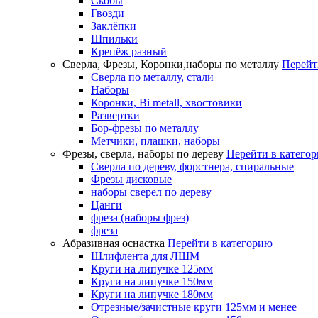
Скобы
Гвозди
Заклёпки
Шпильки
Крепёж разный
Сверла, Фрезы, Коронки,наборы по металлу
Перейт
Сверла по металлу, стали
Наборы
Коронки, Bi metall, хвостовики
Развертки
Бор-фрезы по металлу
Метчики, плашки, наборы
Фрезы, сверла, наборы по дереву
Перейти в катего
Сверла по дереву, форстнера, спиральные
Фрезы дисковые
наборы сверел по дереву
Цанги
фреза (наборы фрез)
фреза
Абразивная оснастка
Перейти в категорию
Шлифлента для ЛШМ
Круги на липучке 125мм
Круги на липучке 150мм
Круги на липучке 180мм
Отрезные/зачистные круги 125мм и менее