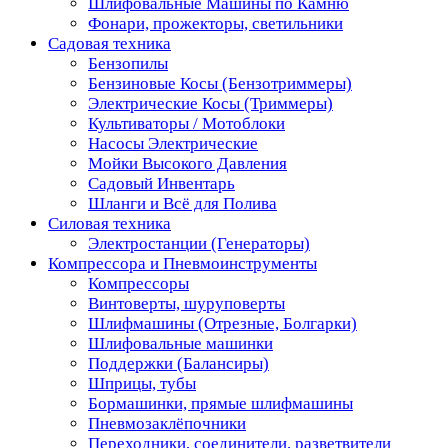
Шлифовальные Машины по Камню
Фонари, прожекторы, светильники
Садовая техника
Бензопилы
Бензиновые Косы (Бензотриммеры)
Электрические Косы (Триммеры)
Культиваторы / Мотоблоки
Насосы Электрические
Мойки Высокого Давления
Садовый Инвентарь
Шланги и Всё для Полива
Силовая техника
Электростанции (Генераторы)
Компрессора и Пневмоинструменты
Компрессоры
Винтоверты, шуруповерты
Шлифмашины (Отрезные, Болгарки)
Шлифовальные машинки
Поддержки (Балансиры)
Шприцы, тубы
Бормашинки, прямые шлифмашины
Пневмозаклёпочники
Переходники, соединители, разветвители