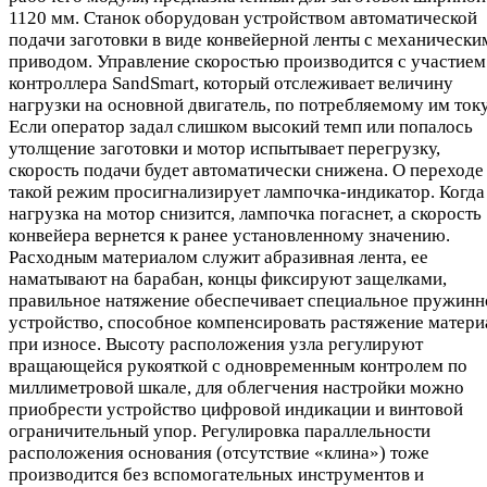
1120 мм. Станок оборудован устройством автоматической
подачи заготовки в виде конвейерной ленты с механически
приводом. Управление скоростью производится с участием
контроллера SandSmart, который отслеживает величину
нагрузки на основной двигатель, по потребляемому им току
Если оператор задал слишком высокий темп или попалось
утолщение заготовки и мотор испытывает перегрузку,
скорость подачи будет автоматически снижена. О переходе
такой режим просигнализирует лампочка-индикатор. Когда
нагрузка на мотор снизится, лампочка погаснет, а скорость
конвейера вернется к ранее установленному значению.
Расходным материалом служит абразивная лента, ее
наматывают на барабан, концы фиксируют защелками,
правильное натяжение обеспечивает специальное пружинн
устройство, способное компенсировать растяжение матери
при износе. Высоту расположения узла регулируют
вращающейся рукояткой с одновременным контролем по
миллиметровой шкале, для облегчения настройки можно
приобрести устройство цифровой индикации и винтовой
ограничительный упор. Регулировка параллельности
расположения основания (отсутствие «клина») тоже
производится без вспомогательных инструментов и