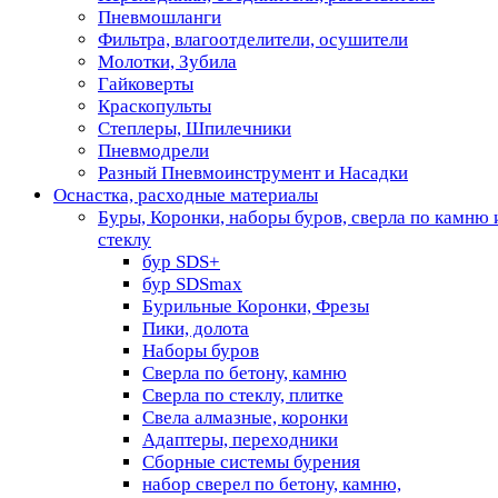
Пневмошланги
Фильтра, влагоотделители, осушители
Молотки, Зубила
Гайковерты
Краскопульты
Степлеры, Шпилечники
Пневмодрели
Разный Пневмоинструмент и Насадки
Оснастка, расходные материалы
Буры, Коронки, наборы буров, сверла по камню 
стеклу
бур SDS+
бур SDSmax
Бурильные Коронки, Фрезы
Пики, долота
Наборы буров
Сверла по бетону, камню
Сверла по стеклу, плитке
Свела алмазные, коронки
Адаптеры, переходники
Сборные системы бурения
набор сверел по бетону, камню,