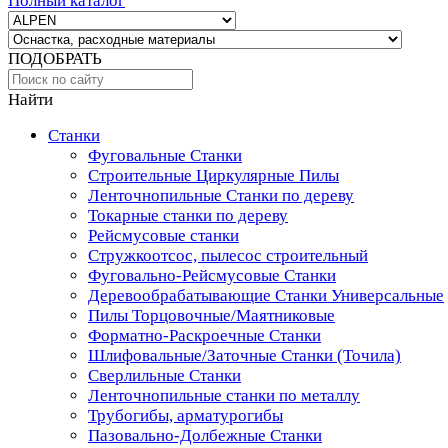
Полный каталог
ПОДОБРАТЬ
Найти
Станки
Фуговальные Станки
Строительные Циркулярные Пилы
Ленточнопильные Станки по дереву
Токарные станки по дереву
Рейсмусовые станки
Стружкоотсос, пылесос строительный
Фуговально-Рейсмусовые Станки
Деревообрабатывающие Станки Универсальные
Пилы Торцовочные/Маятниковые
Форматно-Раскроечные Станки
Шлифовальные/Заточные Станки (Точила)
Сверлильные Станки
Ленточнопильные станки по металлу
Трубогибы, арматурогибы
Пазовально-Долбежные Станки