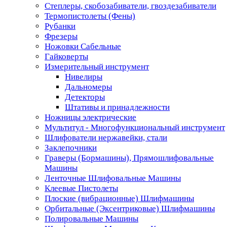
Степлеры, скобозабиватели, гвоздезабиватели
Термопистолеты (Фены)
Рубанки
Фрезеры
Ножовки Сабельные
Гайковерты
Измерительный инструмент
Нивелиры
Дальномеры
Детекторы
Штативы и принадлежности
Ножницы электрические
Мультитул - Многофункциональный инструмент
Шлифователи нержавейки, стали
Заклепочники
Граверы (Бормашины), Прямошлифовальные
Машины
Ленточные Шлифовальные Машины
Клеевые Пистолеты
Плоские (вибрационные) Шлифмашины
Орбитальные (Эксентриковые) Шлифмашины
Полировальные Машины