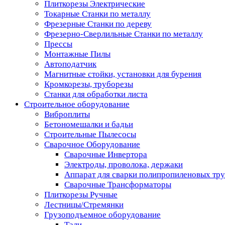
Плиткорезы Электрические
Токарные Станки по металлу
Фрезерные Станки по дереву
Фрезерно-Сверлильные Станки по металлу
Прессы
Монтажные Пилы
Автоподатчик
Магнитные стойки, установки для бурения
Кромкорезы, труборезы
Станки для обработки листа
Строительное оборудование
Виброплиты
Бетономешалки и бадьи
Строительные Пылесосы
Сварочное Оборудование
Сварочные Инвертора
Электроды, проволока, держаки
Аппарат для сварки полипропиленовых тр
Сварочные Трансформаторы
Плиткорезы Ручные
Лестницы/Стремянки
Грузоподъемное оборудование
Тали