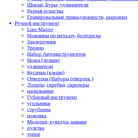
Шнеки, Буры, удлиннители
Разная оснастка
Гравировальные принадлежности, шарожки
Ручной инструмент
Line Master
Ножницы по металлу, болторезы
Заклепочник
Уровни
Набор Автоинструментов
Ножи (лезвия)
удлинители
Кусачки (клещи)
Отвертки (Наборы отверток )
Лопаты, скребки, скреперы
напильники
Губцевый инструмент
угольники
струбцина
ножовка
Молотки, кувалды, киянки
рулетка
топор