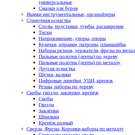
универсальные
Смазки для буров
Ящики инструментальные, органайзеры
Станочная оснастка
Столы, подставки, тумбы, расширения
Тиски
Направляющие, упоры, опоры
Кулачки, оправки, патроны, планшайбы
Наборы резцов, держатели, фрезы по мета
Пильные полотна (ленты) по дереву
Пильные полотна (ленты) по металлу
Другая оснастка
Щетки, валики
Цифровые линейки, УЦИ, крепеж
Резцы, наборы по дереву
Скобы, гвозди, заклепки, крепёж
Скобы
Гвозди
Заклёпки
Шпильки
Крепёж разный
Сверла, Фрезы, Коронки,наборы по металлу
Сверла по металлу, стали