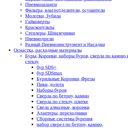
Пневмошланги
Фильтра, влагоотделители, осушители
Молотки, Зубила
Гайковерты
Краскопульты
Степлеры, Шпилечники
Пневмодрели
Разный Пневмоинструмент и Насадки
Оснастка, расходные материалы
Буры, Коронки, наборы буров, сверла по камню 
стеклу
бур SDS+
бур SDSmax
Бурильные Коронки, Фрезы
Пики, долота
Наборы буров
Сверла по бетону, камню
Сверла по стеклу, плитке
Свела алмазные, коронки
Адаптеры, переходники
Сборные системы бурения
набор сверел по бетону, камню,