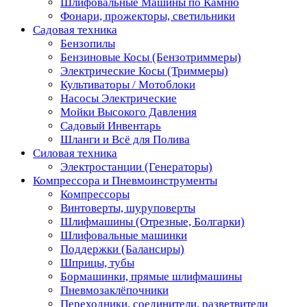
Шлифовальные Машины по Камню
Фонари, прожекторы, светильники
Садовая техника
Бензопилы
Бензиновые Косы (Бензотриммеры)
Электрические Косы (Триммеры)
Культиваторы / Мотоблоки
Насосы Электрические
Мойки Высокого Давления
Садовый Инвентарь
Шланги и Всё для Полива
Силовая техника
Электростанции (Генераторы)
Компрессора и Пневмоинструменты
Компрессоры
Винтоверты, шуруповерты
Шлифмашины (Отрезные, Болгарки)
Шлифовальные машинки
Поддержки (Балансиры)
Шприцы, тубы
Бормашинки, прямые шлифмашины
Пневмозаклёпочники
Переходники, соединители, разветвители