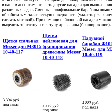
в нашем ассортименте есть другие насадки для выполнения
различных задач. Сменные шлифовальные барабаны помог
обработать металлическую поверхность (удалить ржавчину
сделать матовой). При помощи нейлоновой насадки можно
выделить эффектную текстуру древесины (браширование).
Щетка
Надувной
Щетка стальная
нейлоновая для
барабан Ф10
Messer для М3015
браширования
Messer для M
10-40-117
древесины Messer
10-40-119
10-40-118
3 394
руб.
4 883
руб.
под заказ
3 395
руб.
под заказ
под заказ