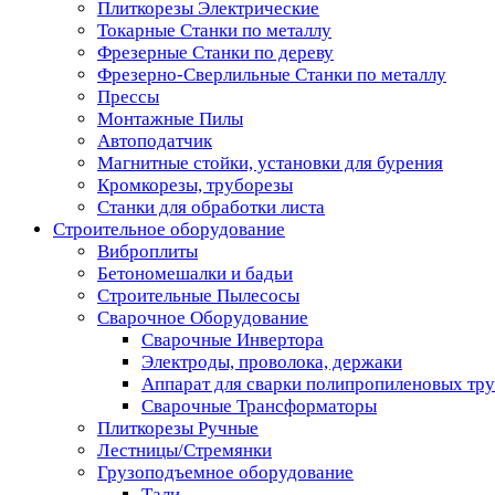
Плиткорезы Электрические
Токарные Станки по металлу
Фрезерные Станки по дереву
Фрезерно-Сверлильные Станки по металлу
Прессы
Монтажные Пилы
Автоподатчик
Магнитные стойки, установки для бурения
Кромкорезы, труборезы
Станки для обработки листа
Строительное оборудование
Виброплиты
Бетономешалки и бадьи
Строительные Пылесосы
Сварочное Оборудование
Сварочные Инвертора
Электроды, проволока, держаки
Аппарат для сварки полипропиленовых тр
Сварочные Трансформаторы
Плиткорезы Ручные
Лестницы/Стремянки
Грузоподъемное оборудование
Тали