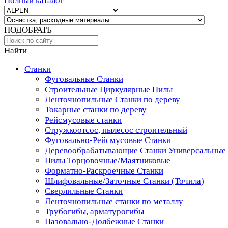
Полный каталог
ПОДОБРАТЬ
Найти
Станки
Фуговальные Станки
Строительные Циркулярные Пилы
Ленточнопильные Станки по дереву
Токарные станки по дереву
Рейсмусовые станки
Стружкоотсос, пылесос строительный
Фуговально-Рейсмусовые Станки
Деревообрабатывающие Станки Универсальные
Пилы Торцовочные/Маятниковые
Форматно-Раскроечные Станки
Шлифовальные/Заточные Станки (Точила)
Сверлильные Станки
Ленточнопильные станки по металлу
Трубогибы, арматурогибы
Пазовально-Долбежные Станки