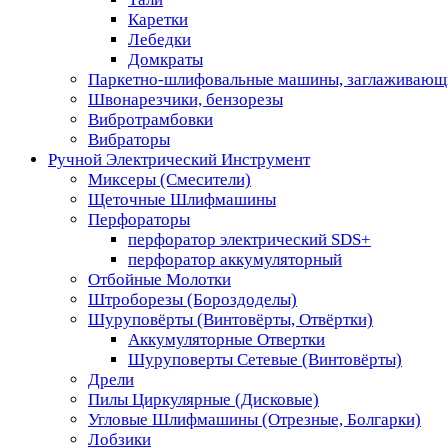
Каретки
Лебедки
Домкраты
Паркетно-шлифовальные машины, заглаживающ
Швонарезчики, бензорезы
Вибротрамбовки
Вибраторы
Ручной Электрический Инструмент
Миксеры (Смесители)
Щеточные Шлифмашины
Перфораторы
перфоратор электрический SDS+
перфоратор аккумуляторный
Отбойные Молотки
Штроборезы (Бороздоделы)
Шуруповёрты (Винтовёрты, Отвёртки)
Аккумуляторные Отвертки
Шуруповерты Сетевые (Винтовёрты)
Дрели
Пилы Циркулярные (Дисковые)
Угловые Шлифмашины (Отрезные, Болгарки)
Лобзики