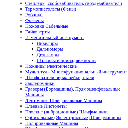
Степлеры, скобозабиватели, гвоздезабиватели
Термопистолеты (Фены)
Рубанки
Фрезеры
Ножовки Сабельные
Гайковерты
Измерительный инструмент
Нивелиры
Дальномеры
Детекторы
Штативы и принадлежности
Ножницы электрические
Мультитул - Многофункциональный инструмент
Шлифователи нержавейки, стали
Заклепочники
Граверы (Бормашины), Прямошлифовальные
Машины
Ленточные Шлифовальные Машины
Клеевые Пистолеты
Плоские (вибрационные) Шлифмашины
Орбитальные (Эксентриковые) Шлифмашины
Полировальные Машины