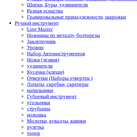
Шнеки, Буры, удлиннители
Разная оснастка
Гравировальные принадлежности, шарожки
Ручной инструмент
Line Master
Ножницы по металлу, болторезы
Заклепочник
Уровни
Набор Автоинструментов
Ножи (лезвия)
удлинители
Кусачки (клещи)
Отвертки (Наборы отверток )
Лопаты, скребки, скреперы
напильники
Губцевый инструмент
угольники
струбцина
ножовка
Молотки, кувалды, киянки
рулетка
топор