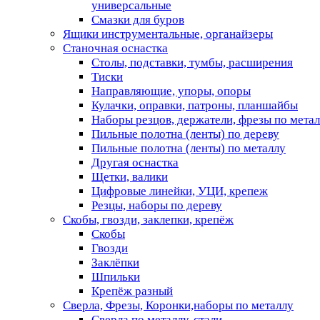
универсальные
Смазки для буров
Ящики инструментальные, органайзеры
Станочная оснастка
Столы, подставки, тумбы, расширения
Тиски
Направляющие, упоры, опоры
Кулачки, оправки, патроны, планшайбы
Наборы резцов, держатели, фрезы по мета
Пильные полотна (ленты) по дереву
Пильные полотна (ленты) по металлу
Другая оснастка
Щетки, валики
Цифровые линейки, УЦИ, крепеж
Резцы, наборы по дереву
Скобы, гвозди, заклепки, крепёж
Скобы
Гвозди
Заклёпки
Шпильки
Крепёж разный
Сверла, Фрезы, Коронки,наборы по металлу
Сверла по металлу, стали