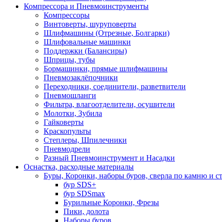
Компрессора и Пневмоинструменты
Компрессоры
Винтоверты, шуруповерты
Шлифмашины (Отрезные, Болгарки)
Шлифовальные машинки
Поддержки (Балансиры)
Шприцы, тубы
Бормашинки, прямые шлифмашины
Пневмозаклёпочники
Переходники, соединители, разветвители
Пневмошланги
Фильтра, влагоотделители, осушители
Молотки, Зубила
Гайковерты
Краскопульты
Степлеры, Шпилечники
Пневмодрели
Разный Пневмоинструмент и Насадки
Оснастка, расходные материалы
Буры, Коронки, наборы буров, сверла по камню и с
бур SDS+
бур SDSmax
Бурильные Коронки, Фрезы
Пики, долота
Наборы буров