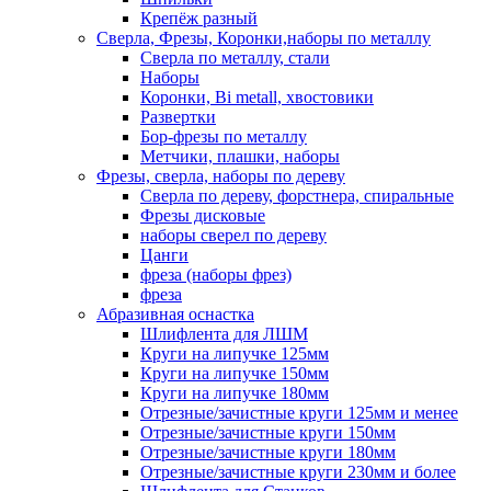
Крепёж разный
Сверла, Фрезы, Коронки,наборы по металлу
Сверла по металлу, стали
Наборы
Коронки, Bi metall, хвостовики
Развертки
Бор-фрезы по металлу
Метчики, плашки, наборы
Фрезы, сверла, наборы по дереву
Сверла по дереву, форстнера, спиральные
Фрезы дисковые
наборы сверел по дереву
Цанги
фреза (наборы фрез)
фреза
Абразивная оснастка
Шлифлента для ЛШМ
Круги на липучке 125мм
Круги на липучке 150мм
Круги на липучке 180мм
Отрезные/зачистные круги 125мм и менее
Отрезные/зачистные круги 150мм
Отрезные/зачистные круги 180мм
Отрезные/зачистные круги 230мм и более