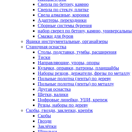
Сверла по бетону, камню
Сверла по стеклу, плитке
Свела алмазные, коронки
Адаптеры, переходники
Сборные системы бурения
набор сверел по бетону, камню, универсальны
Смазки для буров
Ящики инструментальные, органайзеры
Станочная оснастка
Столы, подставки, тумбы, расширения
Тиски
Направляющие, упоры, опоры
Кулачки, оправки, патроны, планшайбы
Наборы резцов, держатели, фрезы по металлу
Пильные полотна (ленты) по дереву
Пильные полотна (ленты) по металлу
Другая оснастка
Щетки, валики
Цифровые линейки, УЦИ, крепеж
Резцы, наборы по дереву
Скобы, гвозди, заклепки, крепёж
Скобы
Гвозди
Заклёпки
Шпильки