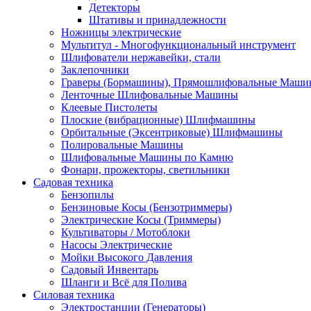
Детекторы
Штативы и принадлежности
Ножницы электрические
Мультитул - Многофункциональный инструмент
Шлифователи нержавейки, стали
Заклепочники
Граверы (Бормашины), Прямошлифовальные Маш
Ленточные Шлифовальные Машины
Клеевые Пистолеты
Плоские (вибрационные) Шлифмашины
Орбитальные (Эксентриковые) Шлифмашины
Полировальные Машины
Шлифовальные Машины по Камню
Фонари, прожекторы, светильники
Садовая техника
Бензопилы
Бензиновые Косы (Бензотриммеры)
Электрические Косы (Триммеры)
Культиваторы / Мотоблоки
Насосы Электрические
Мойки Высокого Давления
Садовый Инвентарь
Шланги и Всё для Полива
Силовая техника
Электростанции (Генераторы)