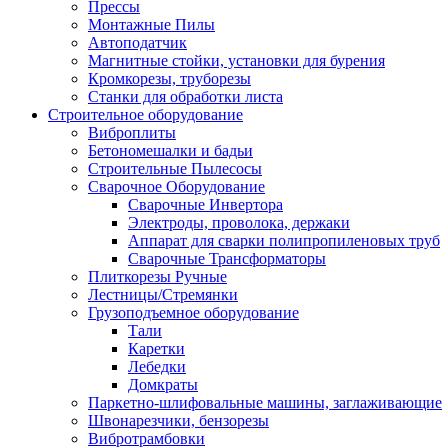
Прессы
Монтажные Пилы
Автоподатчик
Магнитные стойки, установки для бурения
Кромкорезы, труборезы
Станки для обработки листа
Строительное оборудование
Виброплиты
Бетономешалки и бадьи
Строительные Пылесосы
Сварочное Оборудование
Сварочные Инвертора
Электроды, проволока, держаки
Аппарат для сварки полипропиленовых труб
Сварочные Трансформаторы
Плиткорезы Ручные
Лестницы/Стремянки
Грузоподъемное оборудование
Тали
Каретки
Лебедки
Домкраты
Паркетно-шлифовальные машины, заглаживающие
Швонарезчики, бензорезы
Вибротрамбовки