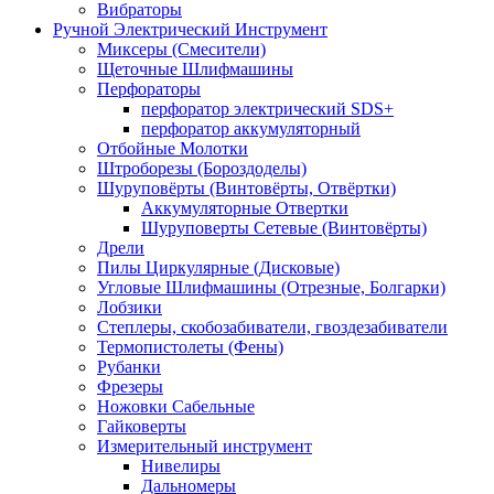
Вибраторы
Ручной Электрический Инструмент
Миксеры (Смесители)
Щеточные Шлифмашины
Перфораторы
перфоратор электрический SDS+
перфоратор аккумуляторный
Отбойные Молотки
Штроборезы (Бороздоделы)
Шуруповёрты (Винтовёрты, Отвёртки)
Аккумуляторные Отвертки
Шуруповерты Сетевые (Винтовёрты)
Дрели
Пилы Циркулярные (Дисковые)
Угловые Шлифмашины (Отрезные, Болгарки)
Лобзики
Степлеры, скобозабиватели, гвоздезабиватели
Термопистолеты (Фены)
Рубанки
Фрезеры
Ножовки Сабельные
Гайковерты
Измерительный инструмент
Нивелиры
Дальномеры