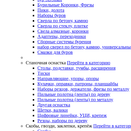
Бурильные Коронки, Фрезы
Пики, долота
Наборы буров
Сверла по бетону, камню
Сверла по стеклу, плитке
Свела алмазные, коронки
Адаптеры, переходники
Сборные системы бурения
набор сверел по бетону, камню, универсальны
Смазки для буров
Станочная оснастка
Перейти в категорию
Столы, подставки, тумбы, расширения
Тиски
Направляющие, упоры, опоры
Кулачки, оправки, патроны, планшайбы
Наборы резцов, держатели, фрезы по металлу
Пильные полотна (ленты) по дереву
Пильные полотна (ленты) по металлу
Другая оснастка
Щетки, валики
Цифровые линейки, УЦИ, крепеж
Резцы, наборы по дереву
Скобы, гвозди, заклепки, крепёж
Перейти в катего