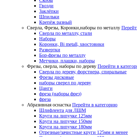
Скобы
Гвозди
Заклёпки
Шпильки
Крепёж разный
Сверла, Фрезы, Коронки,наборы по металлу
Перейт
Сверла по металлу, стали
Наборы
Коронки, Bi metall, хвостовики
Развертки
Бор-фрезы по металлу
Метчики, плашки, наборы
Фрезы, сверла, наборы по дереву
Перейти в катего
Сверла по дереву, форстнера, спиральные
Фрезы дисковые
наборы сверел по дереву
Цанги
фреза (наборы фрез)
фреза
Абразивная оснастка
Перейти в категорию
Шлифлента для ЛШМ
Круги на липучке 125мм
Круги на липучке 150мм
Круги на липучке 180мм
Отрезные/зачистные круги 125мм и менее