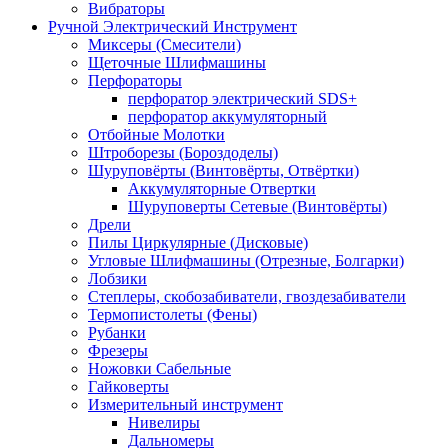
Вибраторы
Ручной Электрический Инструмент
Миксеры (Смесители)
Щеточные Шлифмашины
Перфораторы
перфоратор электрический SDS+
перфоратор аккумуляторный
Отбойные Молотки
Штроборезы (Бороздоделы)
Шуруповёрты (Винтовёрты, Отвёртки)
Аккумуляторные Отвертки
Шуруповерты Сетевые (Винтовёрты)
Дрели
Пилы Циркулярные (Дисковые)
Угловые Шлифмашины (Отрезные, Болгарки)
Лобзики
Степлеры, скобозабиватели, гвоздезабиватели
Термопистолеты (Фены)
Рубанки
Фрезеры
Ножовки Сабельные
Гайковерты
Измерительный инструмент
Нивелиры
Дальномеры