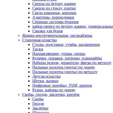
Сверла по бетону, камню
Сверла по стеклу, плитке
Свела алмазные, коронки
Адаптеры, переходники
Сборные системы бурения
набор сверел по бетону, камню, универсальны
Смазки для буров
Ящики инструментальные, органайзеры
Станочная оснастка
Столы, подставки, тумбы, расширения
Тиски
Направляющие, упоры, опоры
Кулачки, оправки, патроны, планшайбы
Наборы резцов, держатели, фрезы по металлу
Пильные полотна (ленты) по дереву
Пильные полотна (ленты) по металлу
Другая оснастка
Щетки, валики
Цифровые линейки, УЦИ, крепеж
Резцы, наборы по дереву
Скобы, гвозди, заклепки, крепёж
Скобы
Гвозди
Заклёпки
Шпильки