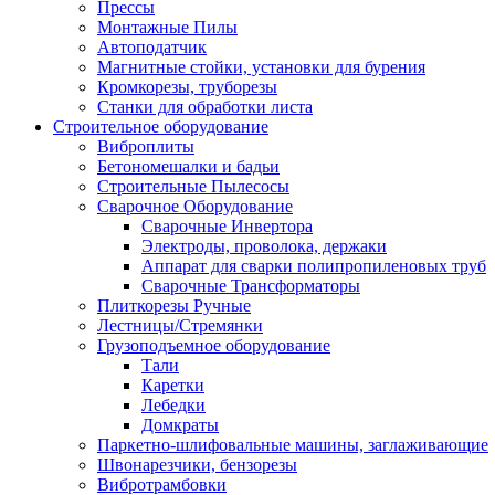
Прессы
Монтажные Пилы
Автоподатчик
Магнитные стойки, установки для бурения
Кромкорезы, труборезы
Станки для обработки листа
Строительное оборудование
Виброплиты
Бетономешалки и бадьи
Строительные Пылесосы
Сварочное Оборудование
Сварочные Инвертора
Электроды, проволока, держаки
Аппарат для сварки полипропиленовых труб
Сварочные Трансформаторы
Плиткорезы Ручные
Лестницы/Стремянки
Грузоподъемное оборудование
Тали
Каретки
Лебедки
Домкраты
Паркетно-шлифовальные машины, заглаживающие
Швонарезчики, бензорезы
Вибротрамбовки