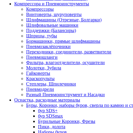
Компрессора и Пневмоинструменты
Компрессоры
Винтоверты, шуруповерты
Шлифмашины (Отрезные, Болгарки)
Шлифовальные машинки
Поддержки (Балансиры)
Шприцы, тубы
Бормашинки, прямые шлифмашины
Пневмозаклёпочники
Переходники, соединители, разветвители
Пневмошланги
Фильтра, влагоотделители, осушители
Молотки, Зубила
Гайковерты
Краскопульты
Степлеры, Шпилечники
Пневмодрели
Разный Пневмоинструмент и Насадки
Оснастка, расходные материалы
Буры, Коронки, наборы буров, сверла по камню и с
бур SDS+
бур SDSmax
Бурильные Коронки, Фрезы
Пики, долота
Наборы буров