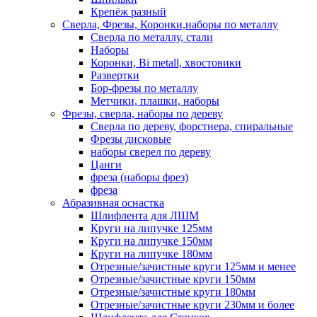
Крепёж разный
Сверла, Фрезы, Коронки,наборы по металлу
Сверла по металлу, стали
Наборы
Коронки, Bi metall, хвостовики
Развертки
Бор-фрезы по металлу
Метчики, плашки, наборы
Фрезы, сверла, наборы по дереву
Сверла по дереву, форстнера, спиральные
Фрезы дисковые
наборы сверел по дереву
Цанги
фреза (наборы фрез)
фреза
Абразивная оснастка
Шлифлента для ЛШМ
Круги на липучке 125мм
Круги на липучке 150мм
Круги на липучке 180мм
Отрезные/зачистные круги 125мм и менее
Отрезные/зачистные круги 150мм
Отрезные/зачистные круги 180мм
Отрезные/зачистные круги 230мм и более