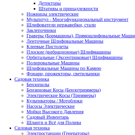
Детекторы
Штативы и принадлежности
Ножницы электрические
Мультитул - Многофункциональный инструмент
Шлифователи нержавейки, стали
Заклепочники
Граверы (Бормашины), Прямошлифовальные Маш
Ленточные Шлифовальные Машины
Клеевые Пистолеты
Плоские (вибрационные) Шлифмашины
Орбитальные (Эксентриковые) Шлифмашины
Полировальные Машины
Шлифовальные Машины по Камню
Фонари, прожекторы, светильники
Садовая техника
Бензопилы
Бензиновые Косы (Бензотриммеры)
Электрические Косы (Триммеры)
Культиваторы / Мотоблоки
Насосы Электрические
Мойки Высокого Давления
Садовый Инвентарь
Шланги и Всё для Полива
Силовая техника
Электростанции (Генераторы)