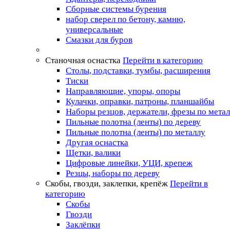
Сборные системы бурения
набор сверел по бетону, камню,
универсальные
Смазки для буров
Станочная оснастка
Перейти в категорию
Столы, подставки, тумбы, расширения
Тиски
Направляющие, упоры, опоры
Кулачки, оправки, патроны, планшайбы
Наборы резцов, держатели, фрезы по мета
Пильные полотна (ленты) по дереву
Пильные полотна (ленты) по металлу
Другая оснастка
Щетки, валики
Цифровые линейки, УЦИ, крепеж
Резцы, наборы по дереву
Скобы, гвозди, заклепки, крепёж
Перейти в
категорию
Скобы
Гвозди
Заклёпки