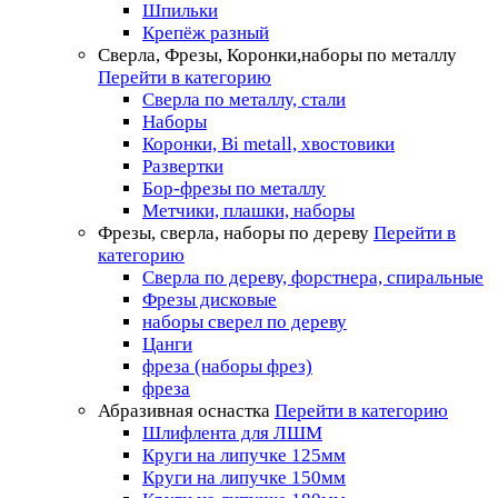
Шпильки
Крепёж разный
Сверла, Фрезы, Коронки,наборы по металлу
Перейти в категорию
Сверла по металлу, стали
Наборы
Коронки, Bi metall, хвостовики
Развертки
Бор-фрезы по металлу
Метчики, плашки, наборы
Фрезы, сверла, наборы по дереву
Перейти в
категорию
Сверла по дереву, форстнера, спиральные
Фрезы дисковые
наборы сверел по дереву
Цанги
фреза (наборы фрез)
фреза
Абразивная оснастка
Перейти в категорию
Шлифлента для ЛШМ
Круги на липучке 125мм
Круги на липучке 150мм