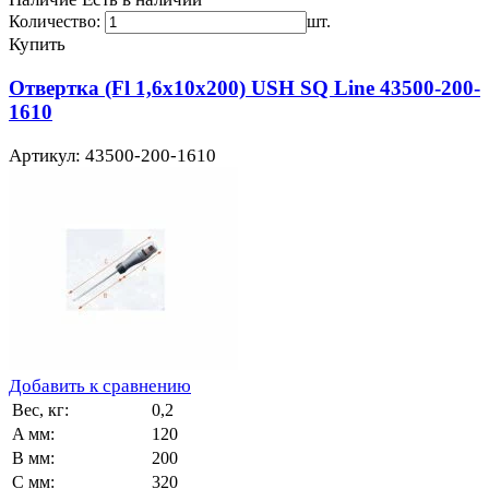
Количество:
шт.
Купить
Отвертка (Fl 1,6x10x200) USH SQ Line 43500-200-
1610
Артикул: 43500-200-1610
Добавить к сравнению
Вес, кг:
0,2
A мм:
120
B мм:
200
C мм:
320