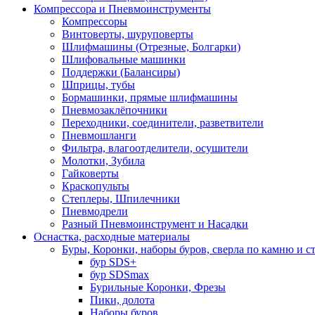
Компрессора и Пневмоинструменты
Компрессоры
Винтоверты, шуруповерты
Шлифмашины (Отрезные, Болгарки)
Шлифовальные машинки
Поддержки (Балансиры)
Шприцы, тубы
Бормашинки, прямые шлифмашины
Пневмозаклёпочники
Переходники, соединители, разветвители
Пневмошланги
Фильтра, влагоотделители, осушители
Молотки, Зубила
Гайковерты
Краскопульты
Степлеры, Шпилечники
Пневмодрели
Разный Пневмоинструмент и Насадки
Оснастка, расходные материалы
Буры, Коронки, наборы буров, сверла по камню и с
бур SDS+
бур SDSmax
Бурильные Коронки, Фрезы
Пики, долота
Наборы буров