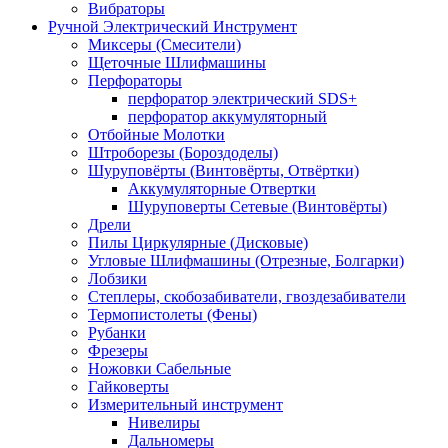
Вибраторы
Ручной Электрический Инструмент
Миксеры (Смесители)
Щеточные Шлифмашины
Перфораторы
перфоратор электрический SDS+
перфоратор аккумуляторный
Отбойные Молотки
Штроборезы (Бороздоделы)
Шуруповёрты (Винтовёрты, Отвёртки)
Аккумуляторные Отвертки
Шуруповерты Сетевые (Винтовёрты)
Дрели
Пилы Циркулярные (Дисковые)
Угловые Шлифмашины (Отрезные, Болгарки)
Лобзики
Степлеры, скобозабиватели, гвоздезабиватели
Термопистолеты (Фены)
Рубанки
Фрезеры
Ножовки Сабельные
Гайковерты
Измерительный инструмент
Нивелиры
Дальномеры