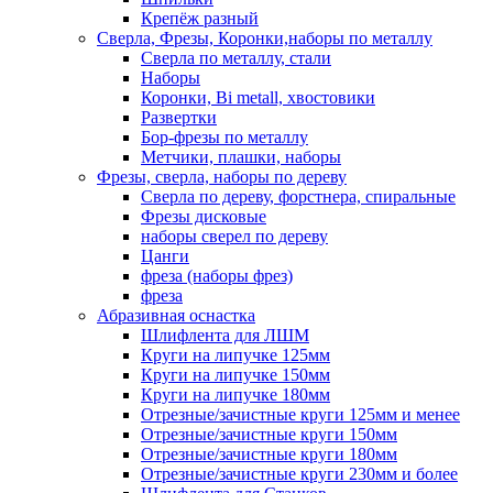
Крепёж разный
Сверла, Фрезы, Коронки,наборы по металлу
Сверла по металлу, стали
Наборы
Коронки, Bi metall, хвостовики
Развертки
Бор-фрезы по металлу
Метчики, плашки, наборы
Фрезы, сверла, наборы по дереву
Сверла по дереву, форстнера, спиральные
Фрезы дисковые
наборы сверел по дереву
Цанги
фреза (наборы фрез)
фреза
Абразивная оснастка
Шлифлента для ЛШМ
Круги на липучке 125мм
Круги на липучке 150мм
Круги на липучке 180мм
Отрезные/зачистные круги 125мм и менее
Отрезные/зачистные круги 150мм
Отрезные/зачистные круги 180мм
Отрезные/зачистные круги 230мм и более