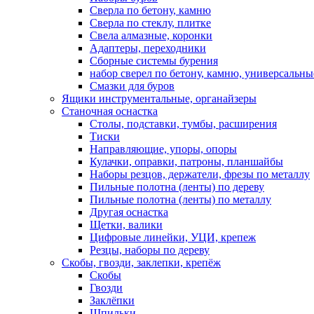
Сверла по бетону, камню
Сверла по стеклу, плитке
Свела алмазные, коронки
Адаптеры, переходники
Сборные системы бурения
набор сверел по бетону, камню, универсальны
Смазки для буров
Ящики инструментальные, органайзеры
Станочная оснастка
Столы, подставки, тумбы, расширения
Тиски
Направляющие, упоры, опоры
Кулачки, оправки, патроны, планшайбы
Наборы резцов, держатели, фрезы по металлу
Пильные полотна (ленты) по дереву
Пильные полотна (ленты) по металлу
Другая оснастка
Щетки, валики
Цифровые линейки, УЦИ, крепеж
Резцы, наборы по дереву
Скобы, гвозди, заклепки, крепёж
Скобы
Гвозди
Заклёпки
Шпильки