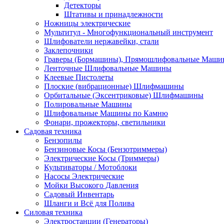
Детекторы
Штативы и принадлежности
Ножницы электрические
Мультитул - Многофункциональный инструмент
Шлифователи нержавейки, стали
Заклепочники
Граверы (Бормашины), Прямошлифовальные Маш
Ленточные Шлифовальные Машины
Клеевые Пистолеты
Плоские (вибрационные) Шлифмашины
Орбитальные (Эксентриковые) Шлифмашины
Полировальные Машины
Шлифовальные Машины по Камню
Фонари, прожекторы, светильники
Садовая техника
Бензопилы
Бензиновые Косы (Бензотриммеры)
Электрические Косы (Триммеры)
Культиваторы / Мотоблоки
Насосы Электрические
Мойки Высокого Давления
Садовый Инвентарь
Шланги и Всё для Полива
Силовая техника
Электростанции (Генераторы)