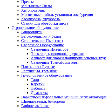
Прессы
Монтажные Пилы
Автоподатчик
Магнитные стойки, установки для бурения
Кромкорезы, труборезы
Станки для обработки листа
Строительное оборудование
Виброплиты
Бетономешалки и бадьи
Строительные Пылесосы
Сварочное Оборудование
Сварочные Инвертора
Электроды, проволока, держаки
Аппарат для сварки полипропиленовых труб
Сварочные Трансформаторы
Плиткорезы Ручные
Лестницы/Стремянки
Грузоподъемное оборудование
Тали
Каретки
Лебедки
Домкраты
Паркетно-шлифовальные машины, заглаживающие
Швонарезчики, бензорезы
Вибротрамбовки