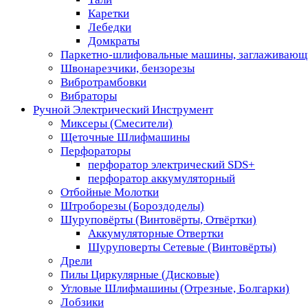
Каретки
Лебедки
Домкраты
Паркетно-шлифовальные машины, заглаживающ
Швонарезчики, бензорезы
Вибротрамбовки
Вибраторы
Ручной Электрический Инструмент
Миксеры (Смесители)
Щеточные Шлифмашины
Перфораторы
перфоратор электрический SDS+
перфоратор аккумуляторный
Отбойные Молотки
Штроборезы (Бороздоделы)
Шуруповёрты (Винтовёрты, Отвёртки)
Аккумуляторные Отвертки
Шуруповерты Сетевые (Винтовёрты)
Дрели
Пилы Циркулярные (Дисковые)
Угловые Шлифмашины (Отрезные, Болгарки)
Лобзики