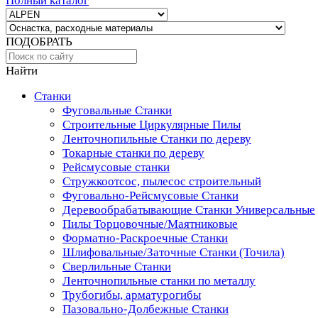
Полный каталог
ПОДОБРАТЬ
Найти
Станки
Фуговальные Станки
Строительные Циркулярные Пилы
Ленточнопильные Станки по дереву
Токарные станки по дереву
Рейсмусовые станки
Стружкоотсос, пылесос строительный
Фуговально-Рейсмусовые Станки
Деревообрабатывающие Станки Универсальные
Пилы Торцовочные/Маятниковые
Форматно-Раскроечные Станки
Шлифовальные/Заточные Станки (Точила)
Сверлильные Станки
Ленточнопильные станки по металлу
Трубогибы, арматурогибы
Пазовально-Долбежные Станки