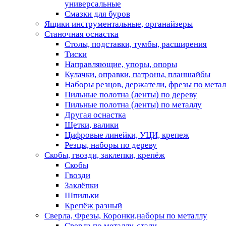
универсальные
Смазки для буров
Ящики инструментальные, органайзеры
Станочная оснастка
Столы, подставки, тумбы, расширения
Тиски
Направляющие, упоры, опоры
Кулачки, оправки, патроны, планшайбы
Наборы резцов, держатели, фрезы по мета
Пильные полотна (ленты) по дереву
Пильные полотна (ленты) по металлу
Другая оснастка
Щетки, валики
Цифровые линейки, УЦИ, крепеж
Резцы, наборы по дереву
Скобы, гвозди, заклепки, крепёж
Скобы
Гвозди
Заклёпки
Шпильки
Крепёж разный
Сверла, Фрезы, Коронки,наборы по металлу
Сверла по металлу, стали