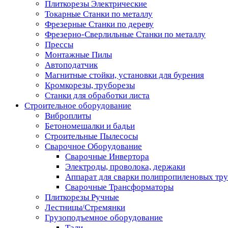
Плиткорезы Электрические
Токарные Станки по металлу
Фрезерные Станки по дереву
Фрезерно-Сверлильные Станки по металлу
Прессы
Монтажные Пилы
Автоподатчик
Магнитные стойки, установки для бурения
Кромкорезы, труборезы
Станки для обработки листа
Строительное оборудование
Виброплиты
Бетономешалки и бадьи
Строительные Пылесосы
Сварочное Оборудование
Сварочные Инвертора
Электроды, проволока, держаки
Аппарат для сварки полипропиленовых тр
Сварочные Трансформаторы
Плиткорезы Ручные
Лестницы/Стремянки
Грузоподъемное оборудование
Тали