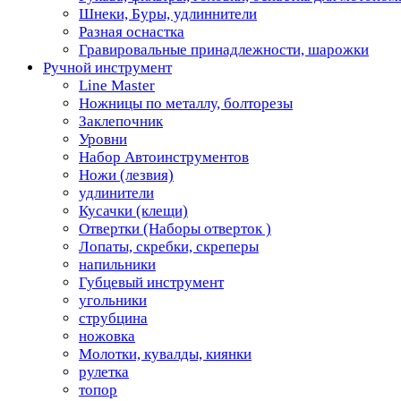
Шнеки, Буры, удлиннители
Разная оснастка
Гравировальные принадлежности, шарожки
Ручной инструмент
Line Master
Ножницы по металлу, болторезы
Заклепочник
Уровни
Набор Автоинструментов
Ножи (лезвия)
удлинители
Кусачки (клещи)
Отвертки (Наборы отверток )
Лопаты, скребки, скреперы
напильники
Губцевый инструмент
угольники
струбцина
ножовка
Молотки, кувалды, киянки
рулетка
топор