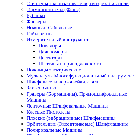
Степлеры, скобозабиватели, гвоздезабиватели
Термопистолеты (Фены)
Рубанки
Фрезеры
Ножовки Сабельные
Гайковерты
Измерительный инструмент
Нивелиры
Дальномеры
Детекторы
Штативы и принадлежности
Ножницы электрические
Мультитул - Многофункциональный инструмент
Шлифователи нержавейки, стали
Заклепочники
Граверы (Бормашины), Прямошлифовальные
Машины
Ленточные Шлифовальные Машины
Клеевые Пистолеты
Плоские (вибрационные) Шлифмашины
Орбитальные (Эксентриковые) Шлифмашины
Полировальные Машины