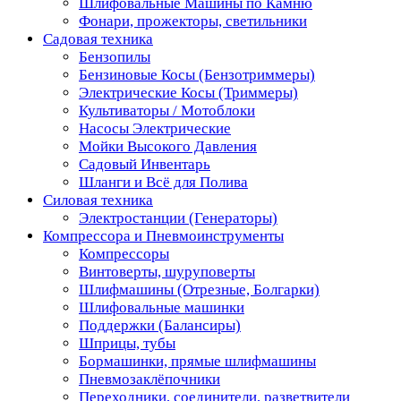
Шлифовальные Машины по Камню
Фонари, прожекторы, светильники
Садовая техника
Бензопилы
Бензиновые Косы (Бензотриммеры)
Электрические Косы (Триммеры)
Культиваторы / Мотоблоки
Насосы Электрические
Мойки Высокого Давления
Садовый Инвентарь
Шланги и Всё для Полива
Силовая техника
Электростанции (Генераторы)
Компрессора и Пневмоинструменты
Компрессоры
Винтоверты, шуруповерты
Шлифмашины (Отрезные, Болгарки)
Шлифовальные машинки
Поддержки (Балансиры)
Шприцы, тубы
Бормашинки, прямые шлифмашины
Пневмозаклёпочники
Переходники, соединители, разветвители