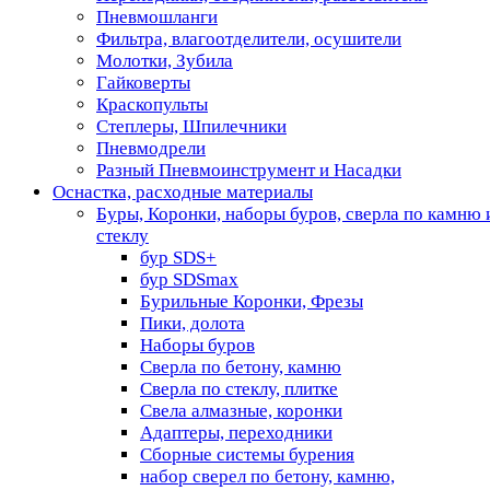
Пневмошланги
Фильтра, влагоотделители, осушители
Молотки, Зубила
Гайковерты
Краскопульты
Степлеры, Шпилечники
Пневмодрели
Разный Пневмоинструмент и Насадки
Оснастка, расходные материалы
Буры, Коронки, наборы буров, сверла по камню 
стеклу
бур SDS+
бур SDSmax
Бурильные Коронки, Фрезы
Пики, долота
Наборы буров
Сверла по бетону, камню
Сверла по стеклу, плитке
Свела алмазные, коронки
Адаптеры, переходники
Сборные системы бурения
набор сверел по бетону, камню,