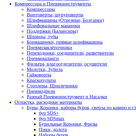
Компрессора и Пневмоинструменты
Компрессоры
Винтоверты, шуруповерты
Шлифмашины (Отрезные, Болгарки)
Шлифовальные машинки
Поддержки (Балансиры)
Шприцы, тубы
Бормашинки, прямые шлифмашины
Пневмозаклёпочники
Переходники, соединители, разветвители
Пневмошланги
Фильтра, влагоотделители, осушители
Молотки, Зубила
Гайковерты
Краскопульты
Степлеры, Шпилечники
Пневмодрели
Разный Пневмоинструмент и Насадки
Оснастка, расходные материалы
Буры, Коронки, наборы буров, сверла по камню и с
бур SDS+
бур SDSmax
Бурильные Коронки, Фрезы
Пики, долота
Наборы буров