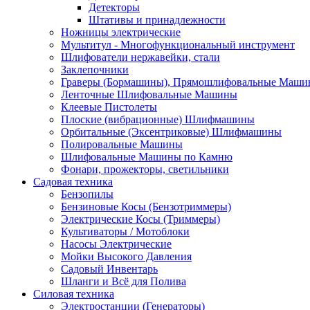
Детекторы
Штативы и принадлежности
Ножницы электрические
Мультитул - Многофункциональный инструмент
Шлифователи нержавейки, стали
Заклепочники
Граверы (Бормашины), Прямошлифовальные Маш
Ленточные Шлифовальные Машины
Клеевые Пистолеты
Плоские (вибрационные) Шлифмашины
Орбитальные (Эксентриковые) Шлифмашины
Полировальные Машины
Шлифовальные Машины по Камню
Фонари, прожекторы, светильники
Садовая техника
Бензопилы
Бензиновые Косы (Бензотриммеры)
Электрические Косы (Триммеры)
Культиваторы / Мотоблоки
Насосы Электрические
Мойки Высокого Давления
Садовый Инвентарь
Шланги и Всё для Полива
Силовая техника
Электростанции (Генераторы)