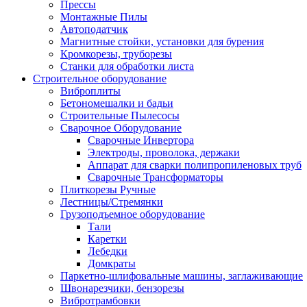
Прессы
Монтажные Пилы
Автоподатчик
Магнитные стойки, установки для бурения
Кромкорезы, труборезы
Станки для обработки листа
Строительное оборудование
Виброплиты
Бетономешалки и бадьи
Строительные Пылесосы
Сварочное Оборудование
Сварочные Инвертора
Электроды, проволока, держаки
Аппарат для сварки полипропиленовых труб
Сварочные Трансформаторы
Плиткорезы Ручные
Лестницы/Стремянки
Грузоподъемное оборудование
Тали
Каретки
Лебедки
Домкраты
Паркетно-шлифовальные машины, заглаживающие
Швонарезчики, бензорезы
Вибротрамбовки