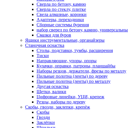
Сверла по бетону, камню
Сверла по стеклу, плитке
Свела алмазные, коронки
Адаптеры, переходники
Сборные системы бурения
набор сверел по бетону, камню, универсальны
Смазки для буров
Ящики инструментальные, органайзеры
Станочная оснастка
Столы, подставки, тумбы, расширения
Тиски
Направляющие, упоры, опоры
Кулачки, оправки, патроны, планшайбы
Наборы резцов, держатели, фрезы по металлу
Пильные полотна (ленты) по дереву
Пильные полотна (ленты) по металлу
Другая оснастка
Щетки, валики
Цифровые линейки, УЦИ, крепеж
Резцы, наборы по дереву
Скобы, гвозди, заклепки, крепёж
Скобы
Гвозди
Заклёпки
Шпильки