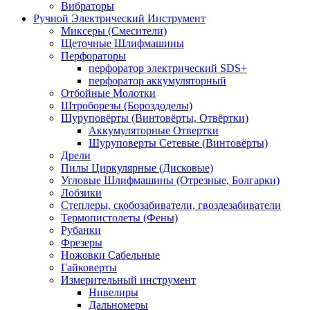
Вибраторы
Ручной Электрический Инструмент
Миксеры (Смесители)
Щеточные Шлифмашины
Перфораторы
перфоратор электрический SDS+
перфоратор аккумуляторный
Отбойные Молотки
Штроборезы (Бороздоделы)
Шуруповёрты (Винтовёрты, Отвёртки)
Аккумуляторные Отвертки
Шуруповерты Сетевые (Винтовёрты)
Дрели
Пилы Циркулярные (Дисковые)
Угловые Шлифмашины (Отрезные, Болгарки)
Лобзики
Степлеры, скобозабиватели, гвоздезабиватели
Термопистолеты (Фены)
Рубанки
Фрезеры
Ножовки Сабельные
Гайковерты
Измерительный инструмент
Нивелиры
Дальномеры