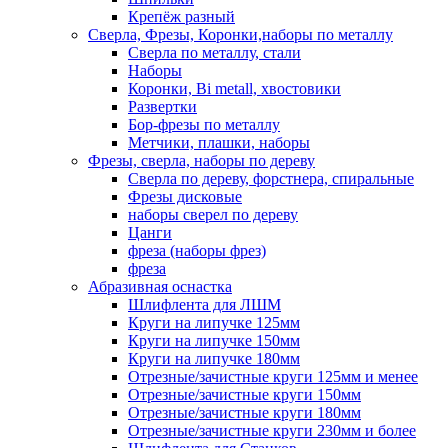
Крепёж разный
Сверла, Фрезы, Коронки,наборы по металлу
Сверла по металлу, стали
Наборы
Коронки, Bi metall, хвостовики
Развертки
Бор-фрезы по металлу
Метчики, плашки, наборы
Фрезы, сверла, наборы по дереву
Сверла по дереву, форстнера, спиральные
Фрезы дисковые
наборы сверел по дереву
Цанги
фреза (наборы фрез)
фреза
Абразивная оснастка
Шлифлента для ЛШМ
Круги на липучке 125мм
Круги на липучке 150мм
Круги на липучке 180мм
Отрезные/зачистные круги 125мм и менее
Отрезные/зачистные круги 150мм
Отрезные/зачистные круги 180мм
Отрезные/зачистные круги 230мм и более