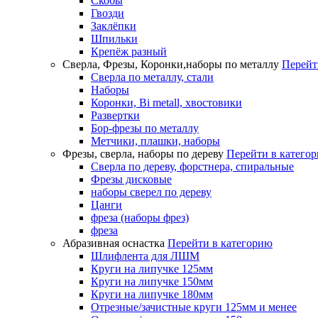
Скобы
Гвозди
Заклёпки
Шпильки
Крепёж разный
Сверла, Фрезы, Коронки,наборы по металлу
Перейт
Сверла по металлу, стали
Наборы
Коронки, Bi metall, хвостовики
Развертки
Бор-фрезы по металлу
Метчики, плашки, наборы
Фрезы, сверла, наборы по дереву
Перейти в катего
Сверла по дереву, форстнера, спиральные
Фрезы дисковые
наборы сверел по дереву
Цанги
фреза (наборы фрез)
фреза
Абразивная оснастка
Перейти в категорию
Шлифлента для ЛШМ
Круги на липучке 125мм
Круги на липучке 150мм
Круги на липучке 180мм
Отрезные/зачистные круги 125мм и менее