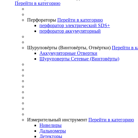
Перейти в категорию
Перфораторы
Перейти в категорию
перфоратор электрический SDS+
перфоратор аккумуляторный
Шуруповёрты (Винтовёрты, Отвёртки)
Перейти в 
Аккумуляторные Отвертки
Шуруповерты Сетевые (Винтовёрты)
Измерительный инструмент
Перейти в категорию
Нивелиры
Дальномеры
Детекторы