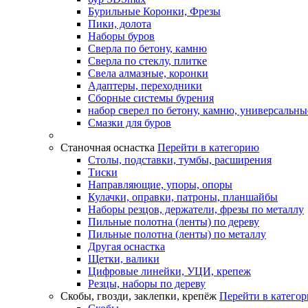
Бурильные Коронки, Фрезы
Пики, долота
Наборы буров
Сверла по бетону, камню
Сверла по стеклу, плитке
Свела алмазные, коронки
Адаптеры, переходники
Сборные системы бурения
набор сверел по бетону, камню, универсальны
Смазки для буров
Станочная оснастка
Перейти в категорию
Столы, подставки, тумбы, расширения
Тиски
Направляющие, упоры, опоры
Кулачки, оправки, патроны, планшайбы
Наборы резцов, держатели, фрезы по металлу
Пильные полотна (ленты) по дереву
Пильные полотна (ленты) по металлу
Другая оснастка
Щетки, валики
Цифровые линейки, УЦИ, крепеж
Резцы, наборы по дереву
Скобы, гвозди, заклепки, крепёж
Перейти в катего