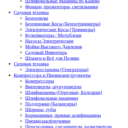
Шлифовальные Машины по Камню
Фонари, прожекторы, светильники
Садовая техника
Бензопилы
Бензиновые Косы (Бензотриммеры)
Электрические Косы (Триммеры)
Культиваторы / Мотоблоки
Насосы Электрические
Мойки Высокого Давления
Садовый Инвентарь
Шланги и Всё для Полива
Силовая техника
Электростанции (Генераторы)
Компрессора и Пневмоинструменты
Компрессоры
Винтоверты, шуруповерты
Шлифмашины (Отрезные, Болгарки)
Шлифовальные машинки
Поддержки (Балансиры)
Шприцы, тубы
Бормашинки, прямые шлифмашины
Пневмозаклёпочники
Переходники, соединители, разветвители