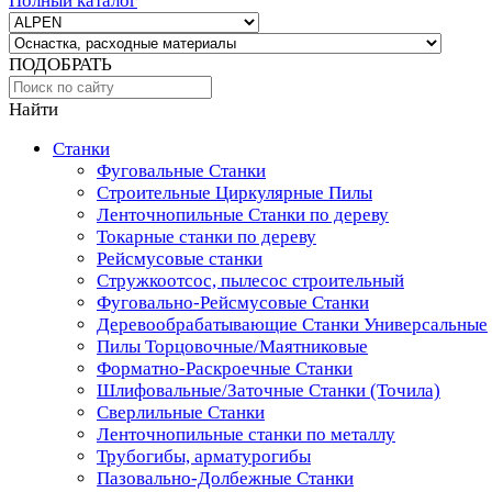
Полный каталог
ПОДОБРАТЬ
Найти
Станки
Фуговальные Станки
Строительные Циркулярные Пилы
Ленточнопильные Станки по дереву
Токарные станки по дереву
Рейсмусовые станки
Стружкоотсос, пылесос строительный
Фуговально-Рейсмусовые Станки
Деревообрабатывающие Станки Универсальные
Пилы Торцовочные/Маятниковые
Форматно-Раскроечные Станки
Шлифовальные/Заточные Станки (Точила)
Сверлильные Станки
Ленточнопильные станки по металлу
Трубогибы, арматурогибы
Пазовально-Долбежные Станки