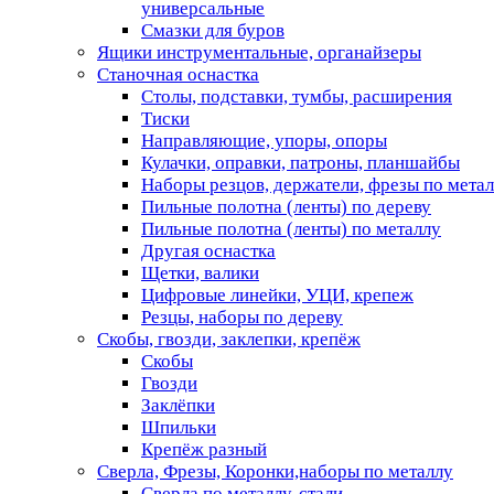
универсальные
Смазки для буров
Ящики инструментальные, органайзеры
Станочная оснастка
Столы, подставки, тумбы, расширения
Тиски
Направляющие, упоры, опоры
Кулачки, оправки, патроны, планшайбы
Наборы резцов, держатели, фрезы по мета
Пильные полотна (ленты) по дереву
Пильные полотна (ленты) по металлу
Другая оснастка
Щетки, валики
Цифровые линейки, УЦИ, крепеж
Резцы, наборы по дереву
Скобы, гвозди, заклепки, крепёж
Скобы
Гвозди
Заклёпки
Шпильки
Крепёж разный
Сверла, Фрезы, Коронки,наборы по металлу
Сверла по металлу, стали