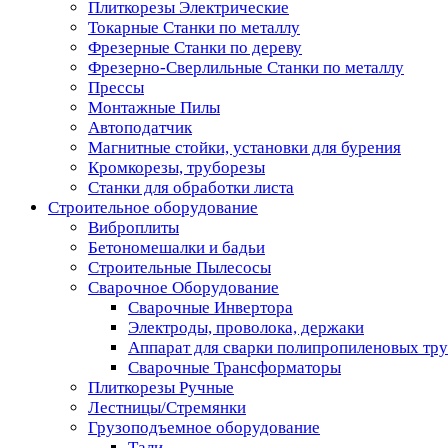
Плиткорезы Электрические
Токарные Станки по металлу
Фрезерные Станки по дереву
Фрезерно-Сверлильные Станки по металлу
Прессы
Монтажные Пилы
Автоподатчик
Магнитные стойки, установки для бурения
Кромкорезы, труборезы
Станки для обработки листа
Строительное оборудование
Виброплиты
Бетономешалки и бадьи
Строительные Пылесосы
Сварочное Оборудование
Сварочные Инвертора
Электроды, проволока, держаки
Аппарат для сварки полипропиленовых тр
Сварочные Трансформаторы
Плиткорезы Ручные
Лестницы/Стремянки
Грузоподъемное оборудование
Тали