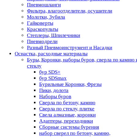
Пневмошланги
Фильтра, влагоотделители, осушители
Молотки, Зубила
Гайковерты
Краскопульты
Степлеры, Шпилечники
Пневмодрели
Разный Пневмоинструмент и Насадки
Оснастка, расходные материалы
Буры, Коронки, наборы буров, сверла по камню 
стеклу
бур SDS+
бур SDSmax
Бурильные Коронки, Фрезы
Пики, долота
Наборы буров
Сверла по бетону, камню
Сверла по стеклу, плитке
Свела алмазные, коронки
Адаптеры, переходники
Сборные системы бурения
набор сверел по бетону, камню,