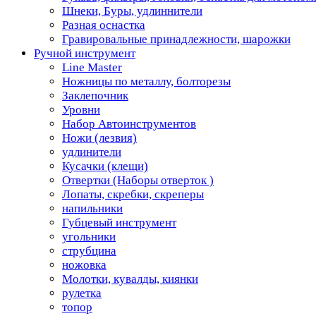
Шнеки, Буры, удлиннители
Разная оснастка
Гравировальные принадлежности, шарожки
Ручной инструмент
Line Master
Ножницы по металлу, болторезы
Заклепочник
Уровни
Набор Автоинструментов
Ножи (лезвия)
удлинители
Кусачки (клещи)
Отвертки (Наборы отверток )
Лопаты, скребки, скреперы
напильники
Губцевый инструмент
угольники
струбцина
ножовка
Молотки, кувалды, киянки
рулетка
топор