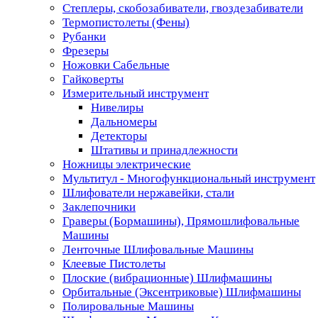
Степлеры, скобозабиватели, гвоздезабиватели
Термопистолеты (Фены)
Рубанки
Фрезеры
Ножовки Сабельные
Гайковерты
Измерительный инструмент
Нивелиры
Дальномеры
Детекторы
Штативы и принадлежности
Ножницы электрические
Мультитул - Многофункциональный инструмент
Шлифователи нержавейки, стали
Заклепочники
Граверы (Бормашины), Прямошлифовальные
Машины
Ленточные Шлифовальные Машины
Клеевые Пистолеты
Плоские (вибрационные) Шлифмашины
Орбитальные (Эксентриковые) Шлифмашины
Полировальные Машины