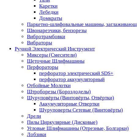
Каретки
Лебедки
Домкраты
Паркетно-шлифовальные машины, заглаживающ
Швонарезчики, бензорезы
Вибротрамбовки
Вибраторы
Ручной Электрический Инструмент
Миксеры (Смесители)
Щеточные Шлифмашины
Перфораторы
перфоратор электрический SDS+
перфоратор аккумуляторный
Отбойные Молотки
Штроборезы (Бороздоделы)
Шуруповёрты (Винтовёрты, Отвёртки)
Аккумуляторные Отвертки
Шуруповерты Сетевые (Винтовёрты)
Дрели
Пилы Циркулярные (Дисковые)
Угловые Шлифмашины (Отрезные, Болгарки)
Лобзики