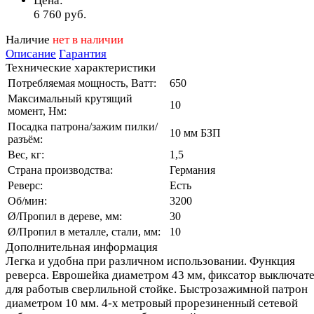
Цена:
6 760
руб.
Наличие
нет в наличии
Описание
Гарантия
Технические характеристики
Потребляемая мощность, Ватт:
650
Максимальный крутящий
10
момент, Нм:
Посадка патрона/зажим пилки/
10 мм БЗП
разъём:
Вес, кг:
1,5
Страна производства:
Германия
Реверс:
Есть
Об/мин:
3200
Ø/Пропил в дереве, мм:
30
Ø/Пропил в металле, стали, мм:
10
Дополнительная информация
Легка и удобна при различном использовании. Функция
реверса. Еврошейка диаметром 43 мм, фиксатор выключат
для работыв сверлильной стойке. Быстрозажимной патрон
диаметром 10 мм. 4-х метровый прорезиненный сетевой