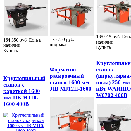
185 915
руб.
Есть
175 750
руб.
164 350
руб.
Есть в
наличии
под заказ
наличии
Купить
Купить
Круглопиль
Форматно
станок
раскроечный
(циркулярна
Круглопильный
станок 1600 мм
пила) 250 мм 
станок с
JIB MJ12II-1600
кВт WARRI
кареткой 1600
W0702 400В
мм JIB MJ10-
1600 400В