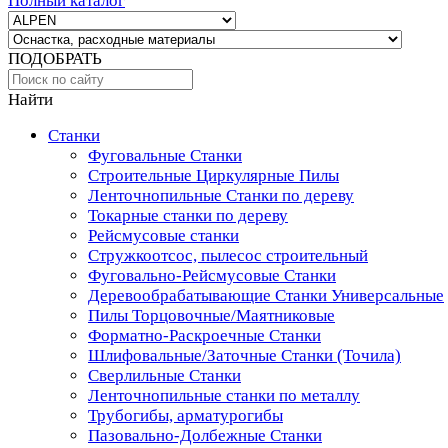
Полный каталог
ПОДОБРАТЬ
Найти
Станки
Фуговальные Станки
Строительные Циркулярные Пилы
Ленточнопильные Станки по дереву
Токарные станки по дереву
Рейсмусовые станки
Стружкоотсос, пылесос строительный
Фуговально-Рейсмусовые Станки
Деревообрабатывающие Станки Универсальные
Пилы Торцовочные/Маятниковые
Форматно-Раскроечные Станки
Шлифовальные/Заточные Станки (Точила)
Сверлильные Станки
Ленточнопильные станки по металлу
Трубогибы, арматурогибы
Пазовально-Долбежные Станки