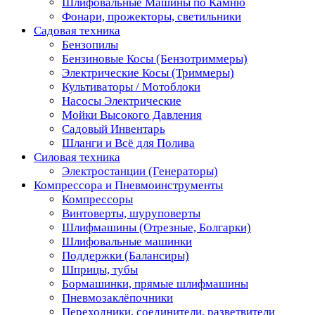
Шлифовальные Машины по Камню
Фонари, прожекторы, светильники
Садовая техника
Бензопилы
Бензиновые Косы (Бензотриммеры)
Электрические Косы (Триммеры)
Культиваторы / Мотоблоки
Насосы Электрические
Мойки Высокого Давления
Садовый Инвентарь
Шланги и Всё для Полива
Силовая техника
Электростанции (Генераторы)
Компрессора и Пневмоинструменты
Компрессоры
Винтоверты, шуруповерты
Шлифмашины (Отрезные, Болгарки)
Шлифовальные машинки
Поддержки (Балансиры)
Шприцы, тубы
Бормашинки, прямые шлифмашины
Пневмозаклёпочники
Переходники, соединители, разветвители