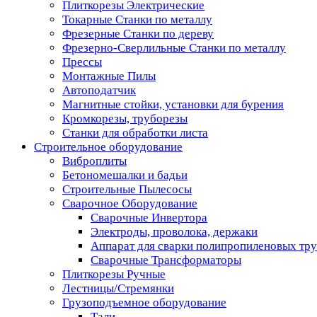
Плиткорезы Электрические
Токарные Станки по металлу
Фрезерные Станки по дереву
Фрезерно-Сверлильные Станки по металлу
Прессы
Монтажные Пилы
Автоподатчик
Магнитные стойки, установки для бурения
Кромкорезы, труборезы
Станки для обработки листа
Строительное оборудование
Виброплиты
Бетономешалки и бадьи
Строительные Пылесосы
Сварочное Оборудование
Сварочные Инвертора
Электроды, проволока, держаки
Аппарат для сварки полипропиленовых тр
Сварочные Трансформаторы
Плиткорезы Ручные
Лестницы/Стремянки
Грузоподъемное оборудование
Тали