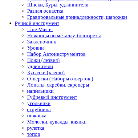
Шнеки, Буры, удлиннители
Разная оснастка
Гравировальные принадлежности, шарожки
Ручной инструмент
Line Master
Ножницы по металлу, болторезы
Заклепочник
Уровни
Набор Автоинструментов
Ножи (лезвия)
удлинители
Кусачки (клещи)
Отвертки (Наборы отверток )
Лопаты, скребки, скреперы
напильники
Губцевый инструмент
угольники
струбцина
ножовка
Молотки, кувалды, киянки
рулетка
топор