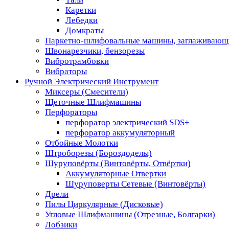
Каретки
Лебедки
Домкраты
Паркетно-шлифовальные машины, заглаживающ
Швонарезчики, бензорезы
Вибротрамбовки
Вибраторы
Ручной Электрический Инструмент
Миксеры (Смесители)
Щеточные Шлифмашины
Перфораторы
перфоратор электрический SDS+
перфоратор аккумуляторный
Отбойные Молотки
Штроборезы (Бороздоделы)
Шуруповёрты (Винтовёрты, Отвёртки)
Аккумуляторные Отвертки
Шуруповерты Сетевые (Винтовёрты)
Дрели
Пилы Циркулярные (Дисковые)
Угловые Шлифмашины (Отрезные, Болгарки)
Лобзики