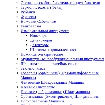
Степлеры, скобозабиватели, гвоздезабиватели
Термопистолеты (Фены)
Рубанки
Фрезеры
Ножовки Сабельные
Гайковерты
Измерительный инструмент
Нивелиры
Дальномеры
Детекторы
Штативы и принадлежности
Ножницы электрические
Мультитул - Многофункциональный инструмент
Шлифователи нержавейки, стали
Заклепочники
Граверы (Бормашины), Прямошлифовальные
Машины
Ленточные Шлифовальные Машины
Клеевые Пистолеты
Плоские (вибрационные) Шлифмашины
Орбитальные (Эксентриковые) Шлифмашины
Полировальные Машины