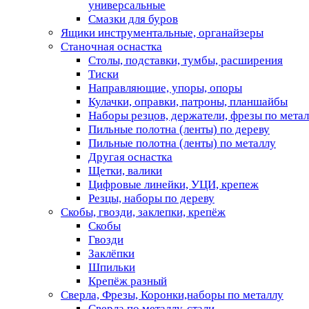
универсальные
Смазки для буров
Ящики инструментальные, органайзеры
Станочная оснастка
Столы, подставки, тумбы, расширения
Тиски
Направляющие, упоры, опоры
Кулачки, оправки, патроны, планшайбы
Наборы резцов, держатели, фрезы по мета
Пильные полотна (ленты) по дереву
Пильные полотна (ленты) по металлу
Другая оснастка
Щетки, валики
Цифровые линейки, УЦИ, крепеж
Резцы, наборы по дереву
Скобы, гвозди, заклепки, крепёж
Скобы
Гвозди
Заклёпки
Шпильки
Крепёж разный
Сверла, Фрезы, Коронки,наборы по металлу
Сверла по металлу, стали