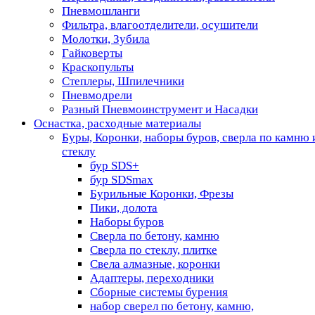
Пневмошланги
Фильтра, влагоотделители, осушители
Молотки, Зубила
Гайковерты
Краскопульты
Степлеры, Шпилечники
Пневмодрели
Разный Пневмоинструмент и Насадки
Оснастка, расходные материалы
Буры, Коронки, наборы буров, сверла по камню 
стеклу
бур SDS+
бур SDSmax
Бурильные Коронки, Фрезы
Пики, долота
Наборы буров
Сверла по бетону, камню
Сверла по стеклу, плитке
Свела алмазные, коронки
Адаптеры, переходники
Сборные системы бурения
набор сверел по бетону, камню,