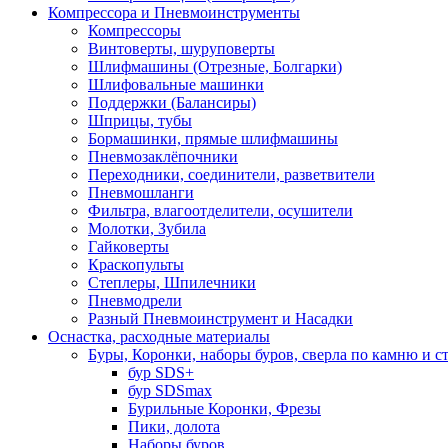
Компрессора и Пневмоинструменты
Компрессоры
Винтоверты, шуруповерты
Шлифмашины (Отрезные, Болгарки)
Шлифовальные машинки
Поддержки (Балансиры)
Шприцы, тубы
Бормашинки, прямые шлифмашины
Пневмозаклёпочники
Переходники, соединители, разветвители
Пневмошланги
Фильтра, влагоотделители, осушители
Молотки, Зубила
Гайковерты
Краскопульты
Степлеры, Шпилечники
Пневмодрели
Разный Пневмоинструмент и Насадки
Оснастка, расходные материалы
Буры, Коронки, наборы буров, сверла по камню и с
бур SDS+
бур SDSmax
Бурильные Коронки, Фрезы
Пики, долота
Наборы буров