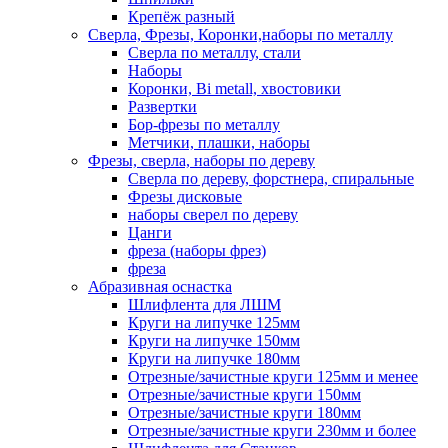
Крепёж разный
Сверла, Фрезы, Коронки,наборы по металлу
Сверла по металлу, стали
Наборы
Коронки, Bi metall, хвостовики
Развертки
Бор-фрезы по металлу
Метчики, плашки, наборы
Фрезы, сверла, наборы по дереву
Сверла по дереву, форстнера, спиральные
Фрезы дисковые
наборы сверел по дереву
Цанги
фреза (наборы фрез)
фреза
Абразивная оснастка
Шлифлента для ЛШМ
Круги на липучке 125мм
Круги на липучке 150мм
Круги на липучке 180мм
Отрезные/зачистные круги 125мм и менее
Отрезные/зачистные круги 150мм
Отрезные/зачистные круги 180мм
Отрезные/зачистные круги 230мм и более