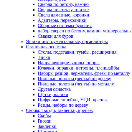
Сверла по бетону, камню
Сверла по стеклу, плитке
Свела алмазные, коронки
Адаптеры, переходники
Сборные системы бурения
набор сверел по бетону, камню, универсальны
Смазки для буров
Ящики инструментальные, органайзеры
Станочная оснастка
Столы, подставки, тумбы, расширения
Тиски
Направляющие, упоры, опоры
Кулачки, оправки, патроны, планшайбы
Наборы резцов, держатели, фрезы по металлу
Пильные полотна (ленты) по дереву
Пильные полотна (ленты) по металлу
Другая оснастка
Щетки, валики
Цифровые линейки, УЦИ, крепеж
Резцы, наборы по дереву
Скобы, гвозди, заклепки, крепёж
Скобы
Гвозди
Заклёпки
Шпильки