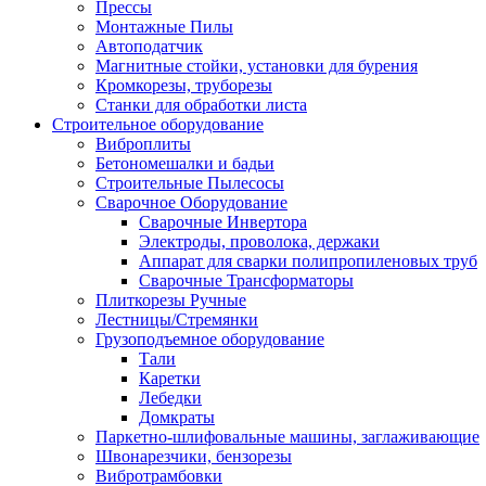
Прессы
Монтажные Пилы
Автоподатчик
Магнитные стойки, установки для бурения
Кромкорезы, труборезы
Станки для обработки листа
Строительное оборудование
Виброплиты
Бетономешалки и бадьи
Строительные Пылесосы
Сварочное Оборудование
Сварочные Инвертора
Электроды, проволока, держаки
Аппарат для сварки полипропиленовых труб
Сварочные Трансформаторы
Плиткорезы Ручные
Лестницы/Стремянки
Грузоподъемное оборудование
Тали
Каретки
Лебедки
Домкраты
Паркетно-шлифовальные машины, заглаживающие
Швонарезчики, бензорезы
Вибротрамбовки