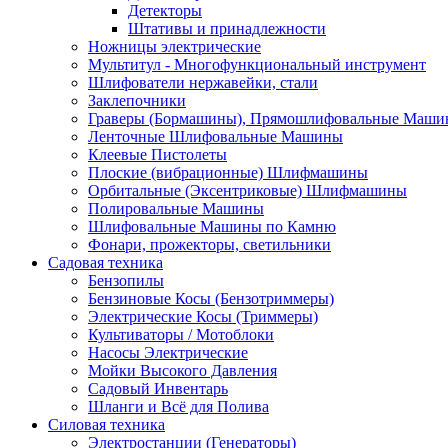
Детекторы
Штативы и принадлежности
Ножницы электрические
Мультитул - Многофункциональный инструмент
Шлифователи нержавейки, стали
Заклепочники
Граверы (Бормашины), Прямошлифовальные Маш
Ленточные Шлифовальные Машины
Клеевые Пистолеты
Плоские (вибрационные) Шлифмашины
Орбитальные (Эксентриковые) Шлифмашины
Полировальные Машины
Шлифовальные Машины по Камню
Фонари, прожекторы, светильники
Садовая техника
Бензопилы
Бензиновые Косы (Бензотриммеры)
Электрические Косы (Триммеры)
Культиваторы / Мотоблоки
Насосы Электрические
Мойки Высокого Давления
Садовый Инвентарь
Шланги и Всё для Полива
Силовая техника
Электростанции (Генераторы)