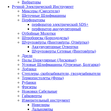
Вибраторы
Ручной Электрический Инструмент
Миксеры (Смесители)
Щеточные Шлифмашины
Перфораторы
перфоратор электрический SDS+
перфоратор аккумуляторный
Отбойные Молотки
Штроборезы (Бороздоделы)
Шуруповёрты (Винтовёрты, Отвёртки)
Аккумуляторные Отвертки
Шуруповерты Сетевые (Винтовёрты)
Дрели
Пилы Циркулярные (Дисковые)
Угловые Шлифмашины (Отрезные, Болгарки)
Лобзики
Степлеры, скобозабиватели, гвоздезабиватели
Термопистолеты (Фены)
Рубанки
Фрезеры
Ножовки Сабельные
Гайковерты
Измерительный инструмент
Нивелиры
Дальномеры