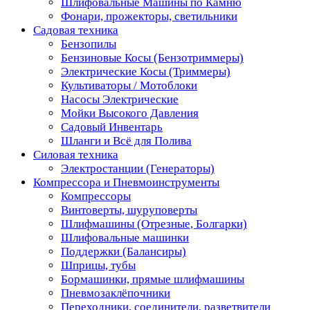
Шлифовальные Машины по Камню
Фонари, прожекторы, светильники
Садовая техника
Бензопилы
Бензиновые Косы (Бензотриммеры)
Электрические Косы (Триммеры)
Культиваторы / Мотоблоки
Насосы Электрические
Мойки Высокого Давления
Садовый Инвентарь
Шланги и Всё для Полива
Силовая техника
Электростанции (Генераторы)
Компрессора и Пневмоинструменты
Компрессоры
Винтоверты, шуруповерты
Шлифмашины (Отрезные, Болгарки)
Шлифовальные машинки
Поддержки (Балансиры)
Шприцы, тубы
Бормашинки, прямые шлифмашины
Пневмозаклёпочники
Переходники, соединители, разветвители