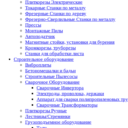
Плиткорезы Электрические
Токарные Станки по металлу
Фрезерные Станки по дереву
Фрезерно-Сверлильные Станки по металлу
Прессы
Монтажные Пилы
Автоподатчик
Магнитные стойки, установки для бурения
Кромкорезы, труборезы
Станки для обработки листа
Строительное оборудование
Виброплиты
Бетономешалки и бадьи
Строительные Пылесосы
Сварочное Оборудование
Сварочные Инвертора
Электроды, проволока, держаки
Аппарат для сварки полипропиленовых тр
Сварочные Трансформаторы
Плиткорезы Ручные
Лестницы/Стремянки
Грузоподъемное оборудование
Тали