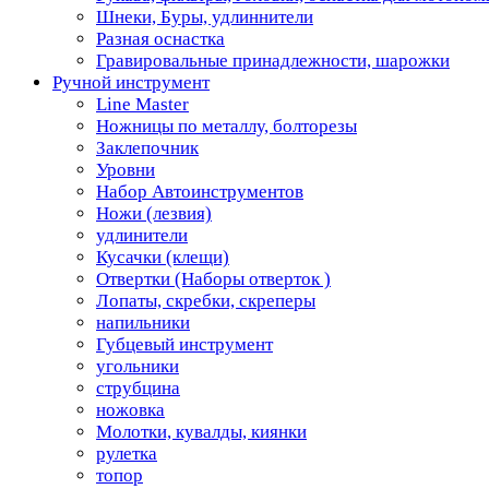
Шнеки, Буры, удлиннители
Разная оснастка
Гравировальные принадлежности, шарожки
Ручной инструмент
Line Master
Ножницы по металлу, болторезы
Заклепочник
Уровни
Набор Автоинструментов
Ножи (лезвия)
удлинители
Кусачки (клещи)
Отвертки (Наборы отверток )
Лопаты, скребки, скреперы
напильники
Губцевый инструмент
угольники
струбцина
ножовка
Молотки, кувалды, киянки
рулетка
топор