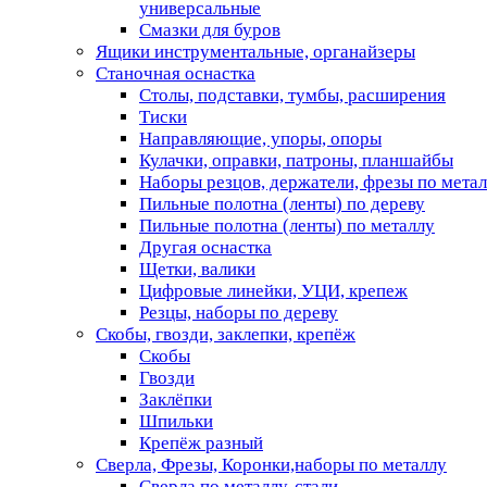
универсальные
Смазки для буров
Ящики инструментальные, органайзеры
Станочная оснастка
Столы, подставки, тумбы, расширения
Тиски
Направляющие, упоры, опоры
Кулачки, оправки, патроны, планшайбы
Наборы резцов, держатели, фрезы по мета
Пильные полотна (ленты) по дереву
Пильные полотна (ленты) по металлу
Другая оснастка
Щетки, валики
Цифровые линейки, УЦИ, крепеж
Резцы, наборы по дереву
Скобы, гвозди, заклепки, крепёж
Скобы
Гвозди
Заклёпки
Шпильки
Крепёж разный
Сверла, Фрезы, Коронки,наборы по металлу
Сверла по металлу, стали