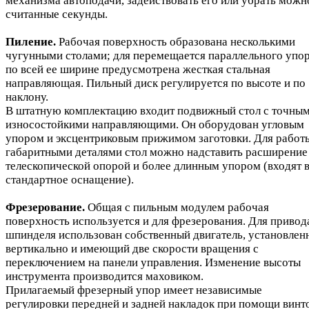
механизма автоподачи, задействовать его или убрать можн
считанные секунды.
Пиление.
Рабочая поверхность образована несколькими
чугунными столами; для перемещается параллельного упо
по всей ее ширине предусмотрена жесткая стальная
направляющая. Пильный диск регулируется по высоте и по
наклону.
В штатную комплектацию входит подвижный стол с точным
износостойкими направляющими. Он оборудован угловым
упором и эксцентриковым прижимом заготовки. Для работ
габаритными деталями стол можно надставить расширение
телескопической опорой и более длинным упором (входят 
стандартное оснащение).
Фрезерование.
Общая с пильным модулем рабочая
поверхность используется и для фрезерования. Для привод
шпинделя использован собственный двигатель, установлен
вертикально и имеющий две скорости вращения с
переключением на панели управления. Изменение высоты
инструмента производится маховиком.
Прилагаемый фрезерный упор имеет независимые
регулировки передней и задней накладок при помощи винто