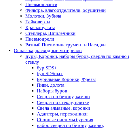
Пневмошланги
Фильтра, влагоотделители, осушители
Молотки, Зубила
Гайковерты
Краскопульты
Степлеры, Шпилечники
Пневмодрели
Разный Пневмоинструмент и Насадки
Оснастка, расходные материалы
Буры, Коронки, наборы буров, сверла по камню 
стеклу
бур SDS+
бур SDSmax
Бурильные Коронки, Фрезы
Пики, долота
Наборы буров
Сверла по бетону, камню
Сверла по стеклу, плитке
Свела алмазные, коронки
Адаптеры, переходники
Сборные системы бурения
набор сверел по бетону, камню,