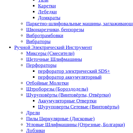
Каретки
Лебедки
Домкраты
Паркетно-шлифовальные машины, заглаживающ
Швонарезчики, бензорезы
Вибротрамбовки
Вибраторы
Ручной Электрический Инструмент
Миксеры (Смесители)
Щеточные Шлифмашины
Перфораторы
перфоратор электрический SDS+
перфоратор аккумуляторный
Отбойные Молотки
Штроборезы (Бороздоделы)
Шуруповёрты (Винтовёрты, Отвёртки)
Аккумуляторные Отвертки
Шуруповерты Сетевые (Винтовёрты)
Дрели
Пилы Циркулярные (Дисковые)
Угловые Шлифмашины (Отрезные, Болгарки)
Лобзики