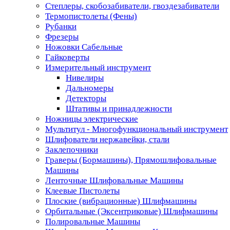
Степлеры, скобозабиватели, гвоздезабиватели
Термопистолеты (Фены)
Рубанки
Фрезеры
Ножовки Сабельные
Гайковерты
Измерительный инструмент
Нивелиры
Дальномеры
Детекторы
Штативы и принадлежности
Ножницы электрические
Мультитул - Многофункциональный инструмент
Шлифователи нержавейки, стали
Заклепочники
Граверы (Бормашины), Прямошлифовальные
Машины
Ленточные Шлифовальные Машины
Клеевые Пистолеты
Плоские (вибрационные) Шлифмашины
Орбитальные (Эксентриковые) Шлифмашины
Полировальные Машины