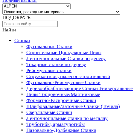
Полный каталог
ПОДОБРАТЬ
Найти
Станки
Фуговальные Станки
Строительные Циркулярные Пилы
Ленточнопильные Станки по дереву
Токарные станки по дереву
Рейсмусовые станки
Стружкоотсос, пылесос строительный
Фуговально-Рейсмусовые Станки
Деревообрабатывающие Станки Универсальные
Пилы Торцовочные/Маятниковые
Форматно-Раскроечные Станки
Шлифовальные/Заточные Станки (Точила)
Сверлильные Станки
Ленточнопильные станки по металлу
Трубогибы, арматурогибы
Пазовально-Долбежные Станки