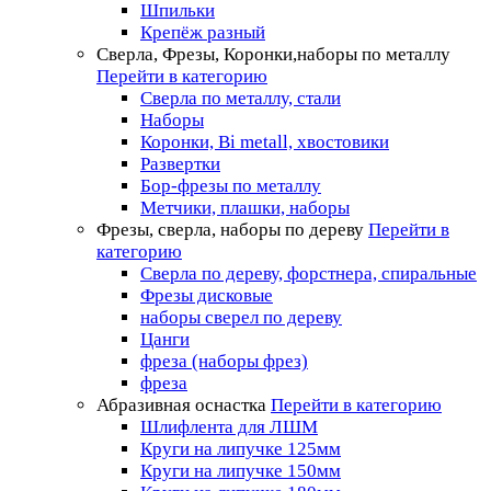
Шпильки
Крепёж разный
Сверла, Фрезы, Коронки,наборы по металлу
Перейти в категорию
Сверла по металлу, стали
Наборы
Коронки, Bi metall, хвостовики
Развертки
Бор-фрезы по металлу
Метчики, плашки, наборы
Фрезы, сверла, наборы по дереву
Перейти в
категорию
Сверла по дереву, форстнера, спиральные
Фрезы дисковые
наборы сверел по дереву
Цанги
фреза (наборы фрез)
фреза
Абразивная оснастка
Перейти в категорию
Шлифлента для ЛШМ
Круги на липучке 125мм
Круги на липучке 150мм