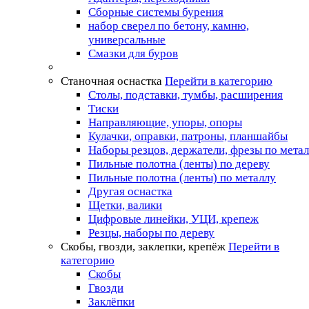
Сборные системы бурения
набор сверел по бетону, камню,
универсальные
Смазки для буров
Станочная оснастка
Перейти в категорию
Столы, подставки, тумбы, расширения
Тиски
Направляющие, упоры, опоры
Кулачки, оправки, патроны, планшайбы
Наборы резцов, держатели, фрезы по мета
Пильные полотна (ленты) по дереву
Пильные полотна (ленты) по металлу
Другая оснастка
Щетки, валики
Цифровые линейки, УЦИ, крепеж
Резцы, наборы по дереву
Скобы, гвозди, заклепки, крепёж
Перейти в
категорию
Скобы
Гвозди
Заклёпки