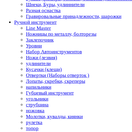
Шнеки, Буры, удлиннители
Разная оснастка
Гравировальные принадлежности, шарожки
Ручной инструмент
Line Master
Ножницы по металлу, болторезы
Заклепочник
Уровни
Набор Автоинструментов
Ножи (лезвия)
удлинители
Кусачки (клещи)
Отвертки (Наборы отверток )
Лопаты, скребки, скреперы
напильники
Губцевый инструмент
угольники
струбцина
ножовка
Молотки, кувалды, киянки
рулетка
топор