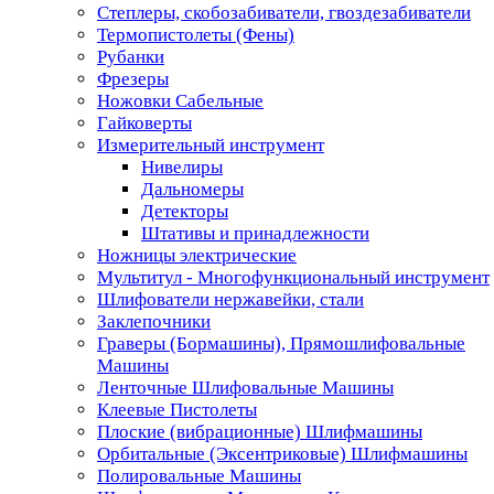
Степлеры, скобозабиватели, гвоздезабиватели
Термопистолеты (Фены)
Рубанки
Фрезеры
Ножовки Сабельные
Гайковерты
Измерительный инструмент
Нивелиры
Дальномеры
Детекторы
Штативы и принадлежности
Ножницы электрические
Мультитул - Многофункциональный инструмент
Шлифователи нержавейки, стали
Заклепочники
Граверы (Бормашины), Прямошлифовальные
Машины
Ленточные Шлифовальные Машины
Клеевые Пистолеты
Плоские (вибрационные) Шлифмашины
Орбитальные (Эксентриковые) Шлифмашины
Полировальные Машины