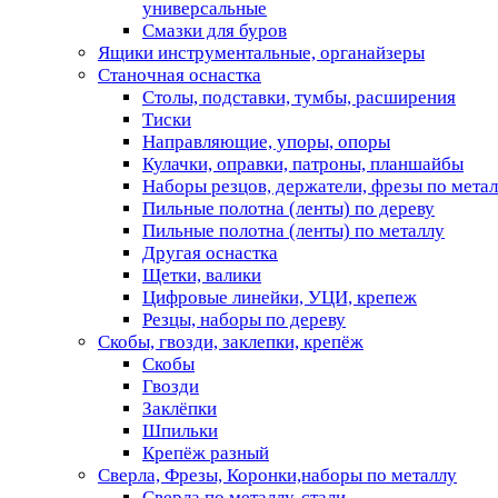
универсальные
Смазки для буров
Ящики инструментальные, органайзеры
Станочная оснастка
Столы, подставки, тумбы, расширения
Тиски
Направляющие, упоры, опоры
Кулачки, оправки, патроны, планшайбы
Наборы резцов, держатели, фрезы по мета
Пильные полотна (ленты) по дереву
Пильные полотна (ленты) по металлу
Другая оснастка
Щетки, валики
Цифровые линейки, УЦИ, крепеж
Резцы, наборы по дереву
Скобы, гвозди, заклепки, крепёж
Скобы
Гвозди
Заклёпки
Шпильки
Крепёж разный
Сверла, Фрезы, Коронки,наборы по металлу
Сверла по металлу, стали