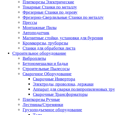
Плиткорезы Электрические
Токарные Станки по металлу
Фрезерные Станки по дереву
Фрезерно-Сверлильные Станки по металлу
Прессы
Монтажные Пилы
Автоподатчик
Магнитные стойки, установки для бурения
Кромкорезы, труборезы
Станки для обработки листа
Строительное оборудование
Виброплиты
Бетономешалки и бадьи
Строительные Пылесосы
Сварочное Оборудование
Сварочные Инвертора
Электроды, проволока, держаки
Аппарат для сварки полипропиленовых тр
Сварочные Трансформаторы
Плиткорезы Ручные
Лестницы/Стремянки
Грузоподъемное оборудование
Тали