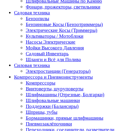
Шлифовальные Машины по Камню
Фонари, прожекторы, светильники
Садовая техника
Бензопилы
Бензиновые Косы (Бензотриммеры)
Электрические Косы (Триммеры)
Культиваторы / Мотоблоки
Насосы Электрические
Мойки Высокого Давления
Садовый Инвентарь
Шланги и Всё для Полива
Силовая техника
Электростанции (Генераторы)
Компрессора и Пневмоинструменты
Компрессоры
Винтоверты, шуруповерты
Шлифмашины (Отрезные, Болгарки)
Шлифовальные машинки
Поддержки (Балансиры)
Шприцы, тубы
Бормашинки, прямые шлифмашины
Пневмозаклёпочники
Переходники, соединители, разветвители