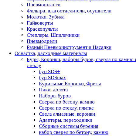
Пневмошланги
Фильтра, влагоотделители, осушители
Молотки, Зубила
Гайковерты
Краскопульты
Степлеры, Шпилечники
Пневмодрели
Разный Пневмоинструмент и Насадки
Оснастка, расходные материалы
Буры, Коронки, наборы буров, сверла по камню 
стеклу
бур SDS+
бур SDSmax
Бурильные Коронки, Фрезы
Пики, долота
Наборы буров
Сверла по бетону, камню
Сверла по стеклу, плитке
Свела алмазные, коронки
Адаптеры, переходники
Сборные системы бурения
набор сверел по бетону, камню,