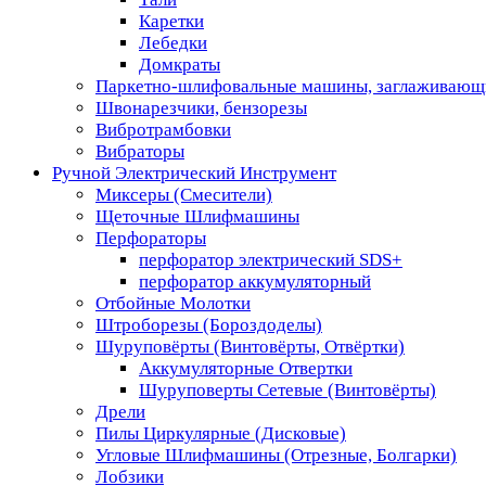
Каретки
Лебедки
Домкраты
Паркетно-шлифовальные машины, заглаживающ
Швонарезчики, бензорезы
Вибротрамбовки
Вибраторы
Ручной Электрический Инструмент
Миксеры (Смесители)
Щеточные Шлифмашины
Перфораторы
перфоратор электрический SDS+
перфоратор аккумуляторный
Отбойные Молотки
Штроборезы (Бороздоделы)
Шуруповёрты (Винтовёрты, Отвёртки)
Аккумуляторные Отвертки
Шуруповерты Сетевые (Винтовёрты)
Дрели
Пилы Циркулярные (Дисковые)
Угловые Шлифмашины (Отрезные, Болгарки)
Лобзики