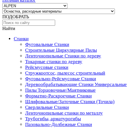
Полный каталог
ПОДОБРАТЬ
Найти
Станки
Фуговальные Станки
Строительные Циркулярные Пилы
Ленточнопильные Станки по дереву
Токарные станки по дереву
Рейсмусовые станки
Стружкоотсос, пылесос строительный
Фуговально-Рейсмусовые Станки
Деревообрабатывающие Станки Универсальные
Пилы Торцовочные/Маятниковые
Форматно-Раскроечные Станки
Шлифовальные/Заточные Станки (Точила)
Сверлильные Станки
Ленточнопильные станки по металлу
Трубогибы, арматурогибы
Пазовально-Долбежные Станки