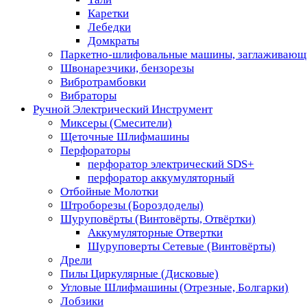
Каретки
Лебедки
Домкраты
Паркетно-шлифовальные машины, заглаживающ
Швонарезчики, бензорезы
Вибротрамбовки
Вибраторы
Ручной Электрический Инструмент
Миксеры (Смесители)
Щеточные Шлифмашины
Перфораторы
перфоратор электрический SDS+
перфоратор аккумуляторный
Отбойные Молотки
Штроборезы (Бороздоделы)
Шуруповёрты (Винтовёрты, Отвёртки)
Аккумуляторные Отвертки
Шуруповерты Сетевые (Винтовёрты)
Дрели
Пилы Циркулярные (Дисковые)
Угловые Шлифмашины (Отрезные, Болгарки)
Лобзики