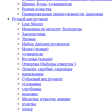
Шнеки, Буры, удлиннители
Разная оснастка
Гравировальные принадлежности, шарожки
Ручной инструмент
Line Master
Ножницы по металлу, болторезы
Заклепочник
Уровни
Набор Автоинструментов
Ножи (лезвия)
удлинители
Кусачки (клещи)
Отвертки (Наборы отверток )
Лопаты, скребки, скреперы
напильники
Губцевый инструмент
угольники
струбцина
ножовка
Молотки, кувалды, киянки
рулетка
топор