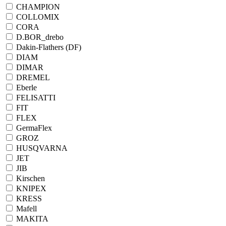
CHAMPION
COLLOMIX
CORA
D.BOR_drebo
Dakin-Flathers (DF)
DIAM
DIMAR
DREMEL
Eberle
FELISATTI
FIT
FLEX
GermaFlex
GROZ
HUSQVARNA
JET
JIB
Kirschen
KNIPEX
KRESS
Mafell
MAKITA