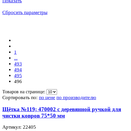
Показать
Сбросить параметры
1
...
493
494
495
496
Товаров на странице:
Сортировать по:
по цене
по производителю
Щётка №119; 470002 с деревянной ручкой для
чистки ковров 75*50 мм
Артикул: 22405