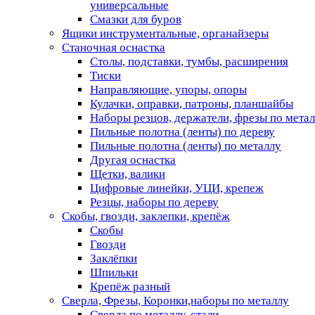
универсальные
Смазки для буров
Ящики инструментальные, органайзеры
Станочная оснастка
Столы, подставки, тумбы, расширения
Тиски
Направляющие, упоры, опоры
Кулачки, оправки, патроны, планшайбы
Наборы резцов, держатели, фрезы по мета
Пильные полотна (ленты) по дереву
Пильные полотна (ленты) по металлу
Другая оснастка
Щетки, валики
Цифровые линейки, УЦИ, крепеж
Резцы, наборы по дереву
Скобы, гвозди, заклепки, крепёж
Скобы
Гвозди
Заклёпки
Шпильки
Крепёж разный
Сверла, Фрезы, Коронки,наборы по металлу
Сверла по металлу, стали