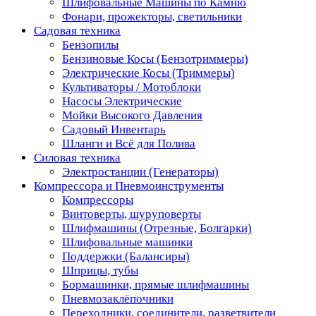
Шлифовальные Машины по Камню
Фонари, прожекторы, светильники
Садовая техника
Бензопилы
Бензиновые Косы (Бензотриммеры)
Электрические Косы (Триммеры)
Культиваторы / Мотоблоки
Насосы Электрические
Мойки Высокого Давления
Садовый Инвентарь
Шланги и Всё для Полива
Силовая техника
Электростанции (Генераторы)
Компрессора и Пневмоинструменты
Компрессоры
Винтоверты, шуруповерты
Шлифмашины (Отрезные, Болгарки)
Шлифовальные машинки
Поддержки (Балансиры)
Шприцы, тубы
Бормашинки, прямые шлифмашины
Пневмозаклёпочники
Переходники, соединители, разветвители