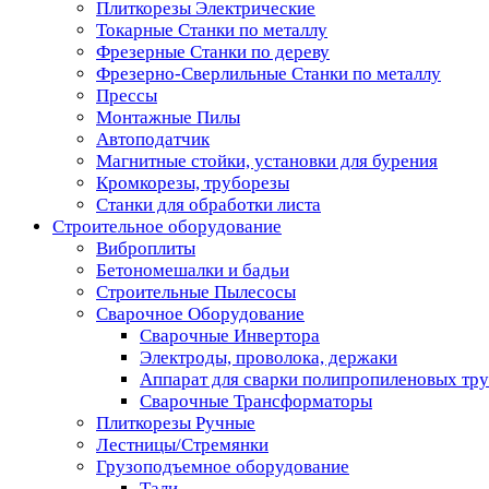
Плиткорезы Электрические
Токарные Станки по металлу
Фрезерные Станки по дереву
Фрезерно-Сверлильные Станки по металлу
Прессы
Монтажные Пилы
Автоподатчик
Магнитные стойки, установки для бурения
Кромкорезы, труборезы
Станки для обработки листа
Строительное оборудование
Виброплиты
Бетономешалки и бадьи
Строительные Пылесосы
Сварочное Оборудование
Сварочные Инвертора
Электроды, проволока, держаки
Аппарат для сварки полипропиленовых тр
Сварочные Трансформаторы
Плиткорезы Ручные
Лестницы/Стремянки
Грузоподъемное оборудование
Тали