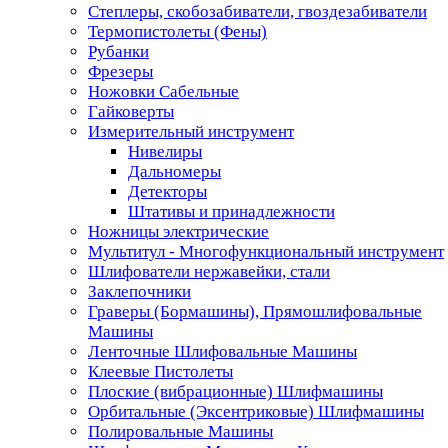
Степлеры, скобозабиватели, гвоздезабиватели
Термопистолеты (Фены)
Рубанки
Фрезеры
Ножовки Сабельные
Гайковерты
Измерительный инструмент
Нивелиры
Дальномеры
Детекторы
Штативы и принадлежности
Ножницы электрические
Мультитул - Многофункциональный инструмент
Шлифователи нержавейки, стали
Заклепочники
Граверы (Бормашины), Прямошлифовальные
Машины
Ленточные Шлифовальные Машины
Клеевые Пистолеты
Плоские (вибрационные) Шлифмашины
Орбитальные (Эксентриковые) Шлифмашины
Полировальные Машины