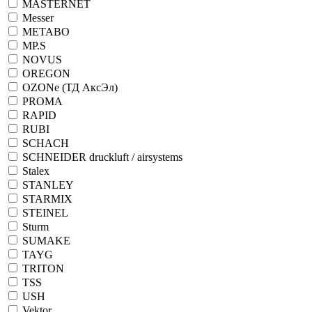
MASTERNET
Messer
METABO
MP.S
NOVUS
OREGON
OZONe (ТД АксЭл)
PROMA
RAPID
RUBI
SCHACH
SCHNEIDER druckluft / airsystems
Stalex
STANLEY
STARMIX
STEINEL
Sturm
SUMAKE
TAYG
TRITON
TSS
USH
Vektor