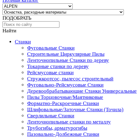
Полный каталог
ПОДОБРАТЬ
Найти
Станки
Фуговальные Станки
Строительные Циркулярные Пилы
Ленточнопильные Станки по дереву
Токарные станки по дереву
Рейсмусовые станки
Стружкоотсос, пылесос строительный
Фуговально-Рейсмусовые Станки
Деревообрабатывающие Станки Универсальные
Пилы Торцовочные/Маятниковые
Форматно-Раскроечные Станки
Шлифовальные/Заточные Станки (Точила)
Сверлильные Станки
Ленточнопильные станки по металлу
Трубогибы, арматурогибы
Пазовально-Долбежные Станки