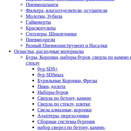
Пневмошланги
Фильтра, влагоотделители, осушители
Молотки, Зубила
Гайковерты
Краскопульты
Степлеры, Шпилечники
Пневмодрели
Разный Пневмоинструмент и Насадки
Оснастка, расходные материалы
Буры, Коронки, наборы буров, сверла по камню 
стеклу
бур SDS+
бур SDSmax
Бурильные Коронки, Фрезы
Пики, долота
Наборы буров
Сверла по бетону, камню
Сверла по стеклу, плитке
Свела алмазные, коронки
Адаптеры, переходники
Сборные системы бурения
набор сверел по бетону, камню,