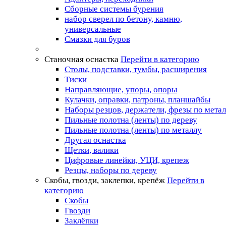
Сборные системы бурения
набор сверел по бетону, камню,
универсальные
Смазки для буров
Станочная оснастка
Перейти в категорию
Столы, подставки, тумбы, расширения
Тиски
Направляющие, упоры, опоры
Кулачки, оправки, патроны, планшайбы
Наборы резцов, держатели, фрезы по мета
Пильные полотна (ленты) по дереву
Пильные полотна (ленты) по металлу
Другая оснастка
Щетки, валики
Цифровые линейки, УЦИ, крепеж
Резцы, наборы по дереву
Скобы, гвозди, заклепки, крепёж
Перейти в
категорию
Скобы
Гвозди
Заклёпки