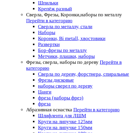
Шпильки
Крепёж разный
Сверла, Фрезы, Коронки,наборы по металлу
Перейти в категорию
Сверла по металлу, стали
Наборы
Коронки, Bi metall, хвостовики
Развертки
Бор-фрезы по металлу
Метчики, плашки, наборы
Фрезы, сверла, наборы по дереву
Перейти в
категорию
Сверла по дереву, форстнера, спиральные
Фрезы дисковые
наборы сверел по дереву
Цанги
фреза (наборы фрез)
фреза
Абразивная оснастка
Перейти в категорию
Шлифлента для ЛШМ
Круги на липучке 125мм
Круги на липучке 150мм