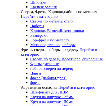
Шпильки
Крепёж разный
Сверла, Фрезы, Коронки,наборы по металлу
Перейти в категорию
Сверла по металлу, стали
Наборы
Коронки, Bi metall, хвостовики
Развертки
Бор-фрезы по металлу
Метчики, плашки, наборы
Фрезы, сверла, наборы по дереву
Перейти в
категорию
Сверла по дереву, форстнера, спиральные
Фрезы дисковые
наборы сверел по дереву
Цанги
фреза (наборы фрез)
фреза
Абразивная оснастка
Перейти в категорию
Шлифлента для ЛШМ
Круги на липучке 125мм
Круги на липучке 150мм