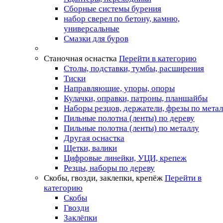
Сборные системы бурения
набор сверел по бетону, камню,
универсальные
Смазки для буров
Станочная оснастка
Перейти в категорию
Столы, подставки, тумбы, расширения
Тиски
Направляющие, упоры, опоры
Кулачки, оправки, патроны, планшайбы
Наборы резцов, держатели, фрезы по мета
Пильные полотна (ленты) по дереву
Пильные полотна (ленты) по металлу
Другая оснастка
Щетки, валики
Цифровые линейки, УЦИ, крепеж
Резцы, наборы по дереву
Скобы, гвозди, заклепки, крепёж
Перейти в
категорию
Скобы
Гвозди
Заклёпки