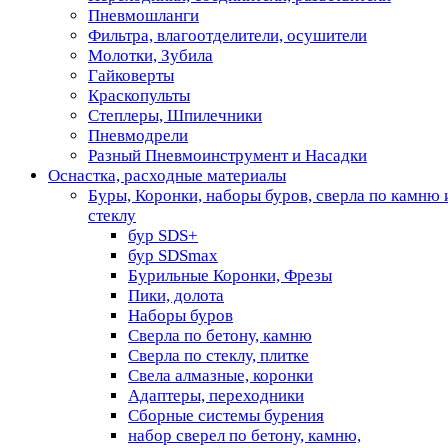
Пневмошланги
Фильтра, влагоотделители, осушители
Молотки, Зубила
Гайковерты
Краскопульты
Степлеры, Шпилечники
Пневмодрели
Разный Пневмоинструмент и Насадки
Оснастка, расходные материалы
Буры, Коронки, наборы буров, сверла по камню 
стеклу
бур SDS+
бур SDSmax
Бурильные Коронки, Фрезы
Пики, долота
Наборы буров
Сверла по бетону, камню
Сверла по стеклу, плитке
Свела алмазные, коронки
Адаптеры, переходники
Сборные системы бурения
набор сверел по бетону, камню,