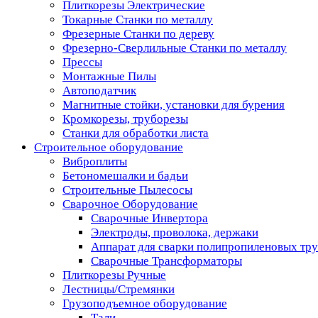
Плиткорезы Электрические
Токарные Станки по металлу
Фрезерные Станки по дереву
Фрезерно-Сверлильные Станки по металлу
Прессы
Монтажные Пилы
Автоподатчик
Магнитные стойки, установки для бурения
Кромкорезы, труборезы
Станки для обработки листа
Строительное оборудование
Виброплиты
Бетономешалки и бадьи
Строительные Пылесосы
Сварочное Оборудование
Сварочные Инвертора
Электроды, проволока, держаки
Аппарат для сварки полипропиленовых тр
Сварочные Трансформаторы
Плиткорезы Ручные
Лестницы/Стремянки
Грузоподъемное оборудование
Тали