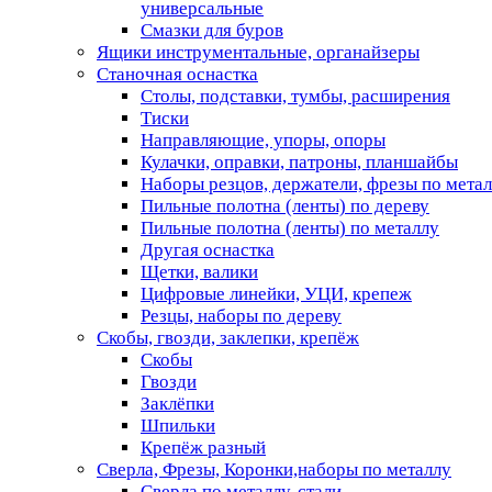
универсальные
Смазки для буров
Ящики инструментальные, органайзеры
Станочная оснастка
Столы, подставки, тумбы, расширения
Тиски
Направляющие, упоры, опоры
Кулачки, оправки, патроны, планшайбы
Наборы резцов, держатели, фрезы по мета
Пильные полотна (ленты) по дереву
Пильные полотна (ленты) по металлу
Другая оснастка
Щетки, валики
Цифровые линейки, УЦИ, крепеж
Резцы, наборы по дереву
Скобы, гвозди, заклепки, крепёж
Скобы
Гвозди
Заклёпки
Шпильки
Крепёж разный
Сверла, Фрезы, Коронки,наборы по металлу
Сверла по металлу, стали