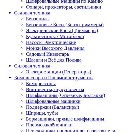
Шлифовальные Машины по Камню
Фонари, прожекторы, светильники
Садовая техника
Бензопилы
Бензиновые Косы (Бензотриммеры)
Электрические Косы (Триммеры)
Культиваторы / Мотоблоки
Насосы Электрические
Мойки Высокого Давления
Садовый Инвентарь
Шланги и Всё для Полива
Силовая техника
Электростанции (Генераторы)
Компрессора и Пневмоинструменты
Компрессоры
Винтоверты, шуруповерты
Шлифмашины (Отрезные, Болгарки)
Шлифовальные машинки
Поддержки (Балансиры)
Шприцы, тубы
Бормашинки, прямые шлифмашины
Пневмозаклёпочники
Переходники, соединители, разветвители