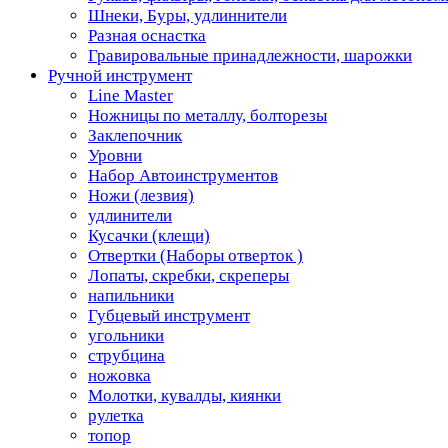
Шнеки, Буры, удлиннители
Разная оснастка
Гравировальные принадлежности, шарожки
Ручной инструмент
Line Master
Ножницы по металлу, болторезы
Заклепочник
Уровни
Набор Автоинструментов
Ножи (лезвия)
удлинители
Кусачки (клещи)
Отвертки (Наборы отверток )
Лопаты, скребки, скреперы
напильники
Губцевый инструмент
угольники
струбцина
ножовка
Молотки, кувалды, киянки
рулетка
топор