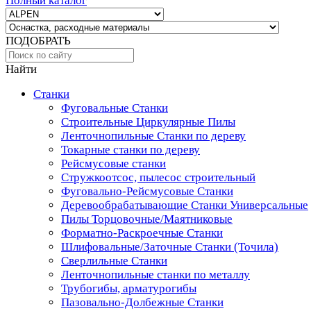
Полный каталог
ПОДОБРАТЬ
Найти
Станки
Фуговальные Станки
Строительные Циркулярные Пилы
Ленточнопильные Станки по дереву
Токарные станки по дереву
Рейсмусовые станки
Стружкоотсос, пылесос строительный
Фуговально-Рейсмусовые Станки
Деревообрабатывающие Станки Универсальные
Пилы Торцовочные/Маятниковые
Форматно-Раскроечные Станки
Шлифовальные/Заточные Станки (Точила)
Сверлильные Станки
Ленточнопильные станки по металлу
Трубогибы, арматурогибы
Пазовально-Долбежные Станки