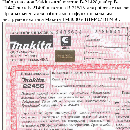
Набор насадок Makita 4шт(полотно B-21428,шабер B-
21440,диск B-21490,пластина B-21515)для работы с плитко
Предназначены для работы многофункциональным
инструментом типа Макита TM3000 и BTM40/ BTM50.