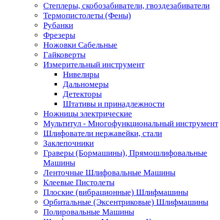
Степлеры, скобозабиватели, гвоздезабиватели
Термопистолеты (Фены)
Рубанки
Фрезеры
Ножовки Сабельные
Гайковерты
Измерительный инструмент
Нивелиры
Дальномеры
Детекторы
Штативы и принадлежности
Ножницы электрические
Мультитул - Многофункциональный инструмент
Шлифователи нержавейки, стали
Заклепочники
Граверы (Бормашины), Прямошлифовальные
Машины
Ленточные Шлифовальные Машины
Клеевые Пистолеты
Плоские (вибрационные) Шлифмашины
Орбитальные (Эксентриковые) Шлифмашины
Полировальные Машины