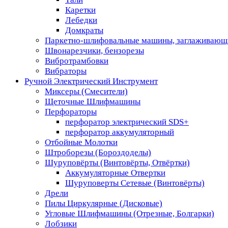
Каретки
Лебедки
Домкраты
Паркетно-шлифовальные машины, заглаживающ
Швонарезчики, бензорезы
Вибротрамбовки
Вибраторы
Ручной Электрический Инструмент
Миксеры (Смесители)
Щеточные Шлифмашины
Перфораторы
перфоратор электрический SDS+
перфоратор аккумуляторный
Отбойные Молотки
Штроборезы (Бороздоделы)
Шуруповёрты (Винтовёрты, Отвёртки)
Аккумуляторные Отвертки
Шуруповерты Сетевые (Винтовёрты)
Дрели
Пилы Циркулярные (Дисковые)
Угловые Шлифмашины (Отрезные, Болгарки)
Лобзики