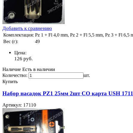
Добавить к сравнению
Комплектация:
Pz 1 + Fl 4,0 mm, Pz 2 + Fl 5,5 mm, Pz 3 + Fl 6,5
Вес (г):
49
Цена:
126
руб.
Наличие
Есть в наличии
Количество:
шт.
Купить
Набор насадок PZ1 25мм 2шт СО карта USH 171
Артикул: 17110