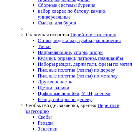
Сборные системы бурения
набор сверел по бетону, камню,
универсальные
Смазки для буров
Станочная оснастка
Перейти в категорию
Столы, подставки, тумбы, расширения
Тиски
Направляющие, упоры, опоры
Кулачки, оправки, патроны, планшайбы
Наборы резцов, держатели, фрезы по мета
Пильные полотна (ленты) по дереву
Пильные полотна (ленты) по металлу
Другая оснастка
Щетки, валики
Цифровые линейки, УЦИ, крепеж
Резцы, наборы по дереву
Скобы, гвозди, заклепки, крепёж
Перейти в
категорию
Скобы
Гвозди
Заклёпки