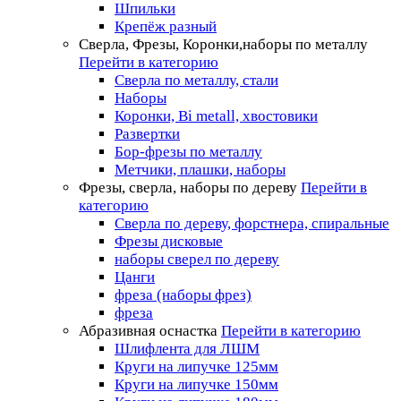
Шпильки
Крепёж разный
Сверла, Фрезы, Коронки,наборы по металлу
Перейти в категорию
Сверла по металлу, стали
Наборы
Коронки, Bi metall, хвостовики
Развертки
Бор-фрезы по металлу
Метчики, плашки, наборы
Фрезы, сверла, наборы по дереву
Перейти в
категорию
Сверла по дереву, форстнера, спиральные
Фрезы дисковые
наборы сверел по дереву
Цанги
фреза (наборы фрез)
фреза
Абразивная оснастка
Перейти в категорию
Шлифлента для ЛШМ
Круги на липучке 125мм
Круги на липучке 150мм